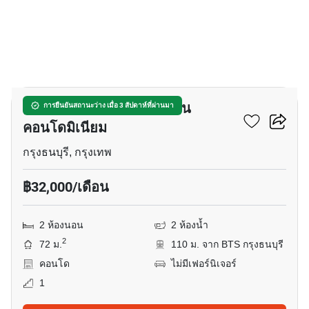
15
เดอะ แบงค็อค สาทร-ตากสิน
การยืนยันสถานะว่าง เมื่อ 3 สัปดาห์ที่ผ่านมา
คอนโดมิเนียม
กรุงธนบุรี, กรุงเทพ
฿32,000/เดือน
2 ห้องนอน
2 ห้องน้ำ
2
72 ม.
110 ม. จาก BTS กรุงธนบุรี
คอนโด
ไม่มีเฟอร์นิเจอร์
1