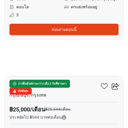
คอนโด
ตกแต่งพร้อมอยู่
3
สอบถามตอนนี้
15
คิว เฮาส์ สาทร
การยืนยันสถานะว่าง เมื่อ 3 วันที่ผ่านมา
ดีลพิเศษ
กรุงธนบุรี, กรุงเทพ
฿25,000/เดือน
฿25,544/เดือน
ประหยัดไป ฿544 บาทต่อเดือน