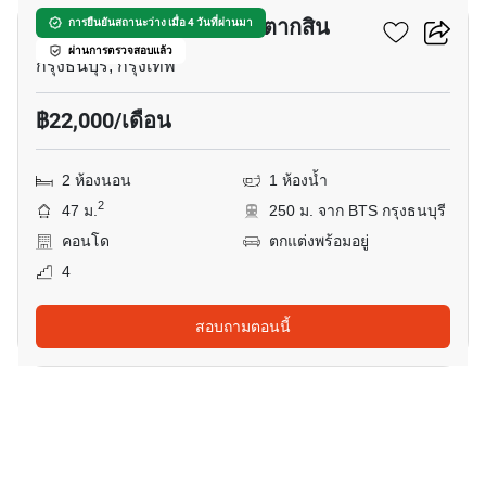
แบงค์คอก แฟ’ลิซ สาทร-ตากสิน
การยืนยันสถานะว่าง เมื่อ 4 วันที่ผ่านมา
ผ่านการตรวจสอบแล้ว
กรุงธนบุรี, กรุงเทพ
฿22,000/เดือน
2 ห้องนอน
1 ห้องน้ำ
2
47 ม.
250 ม. จาก BTS กรุงธนบุรี
คอนโด
ตกแต่งพร้อมอยู่
4
สอบถามตอนนี้
13