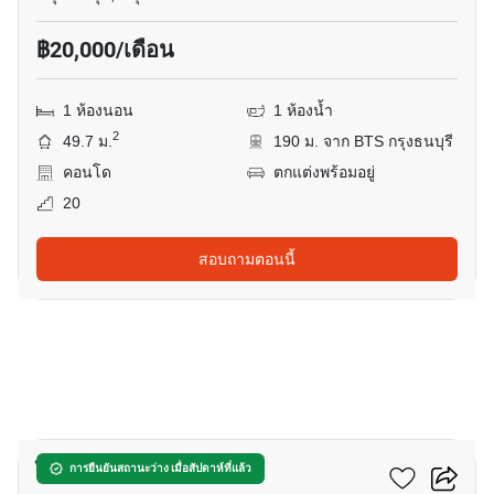
฿20,000/เดือน
1 ห้องนอน
1 ห้องน้ำ
2
49.7 ม.
190 ม. จาก BTS กรุงธนบุรี
คอนโด
ตกแต่งพร้อมอยู่
20
สอบถามตอนนี้
4
ไอดีโอ โมบิ สาทร
การยืนยันสถานะว่าง เมื่อสัปดาห์ที่แล้ว