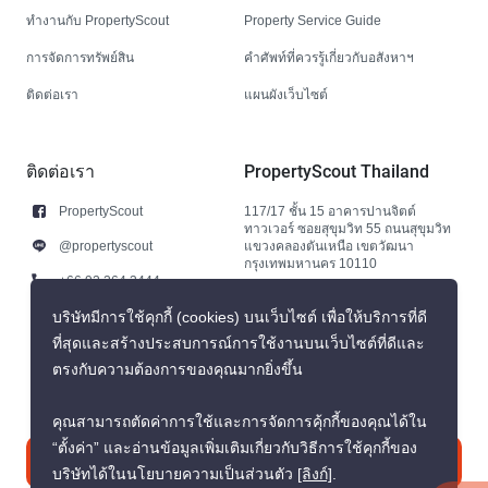
ทำงานกับ PropertyScout
Property Service Guide
การจัดการทรัพย์สิน
คำศัพท์ที่ควรรู้เกี่ยวกับอสังหาฯ
ติดต่อเรา
แผนผังเว็บไซต์
ติดต่อเรา
PropertyScout Thailand
PropertyScout
117/17 ชั้น 15 อาคารปานจิตต์
ทาวเวอร์ ซอยสุขุมวิท 55 ถนนสุขุมวิท
@propertyscout
แขวงคลองตันเหนือ เขตวัฒนา
กรุงเทพมหานคร 10110
+66 92 264 3444
+66 92 264 3444
บริษัทมีการใช้คุกกี้ (cookies) บนเว็บไซต์ เพื่อให้บริการที่ดี
ที่สุดและสร้างประสบการณ์การใช้งานบนเว็บไซต์ที่ดีและ
contact@propertyscout.co.th
ตรงกับความต้องการของคุณมากยิ่งขึ้น
คุณสามารถตัดค่าการใช้และการจัดการคุ้กกี้ของคุณได้ใน
“ตั้งค่า” และอ่านข้อมูลเพิ่มเติมเกี่ยวกับวิธีการใช้คุกกี้ของ
ติดต่อเรา
บริษัทได้ในนโยบายความเป็นส่วนตัว
[ลิงก์]
.