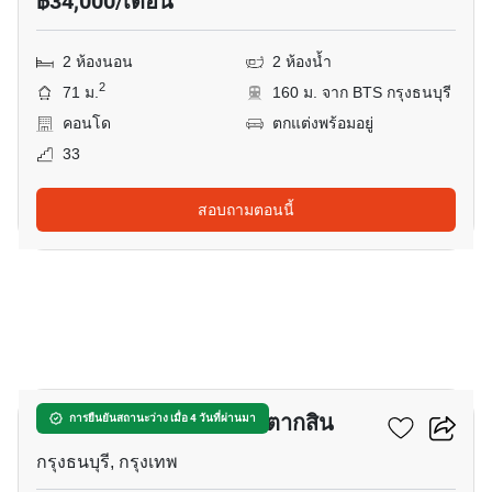
฿34,000/เดือน
2 ห้องนอน
2 ห้องน้ำ
2
71 ม.
160 ม. จาก BTS กรุงธนบุรี
คอนโด
ตกแต่งพร้อมอยู่
33
สอบถามตอนนี้
10
แบงค์คอก แฟ’ลิซ สาทร-ตากสิน
การยืนยันสถานะว่าง เมื่อ 4 วันที่ผ่านมา
กรุงธนบุรี, กรุงเทพ