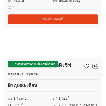
คอนโด
ตกแต่งพร้อมอยู่
9
สอบถามตอนนี้
18
เดอะ มาสเตอร์ สาทร เอ็กคิวซีฟ
การยืนยันสถานะว่าง เมื่อ 2 วันที่ผ่านมา
กรุงธนบุรี, กรุงเทพ
฿17,000/เดือน
1 ห้องนอน
1 ห้องน้ำ
2
53 ม.
250 ม. จาก BTS กรุงธนบุรี