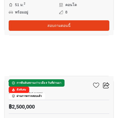
2
51 ม.
คอนโด
พร้อมอยู่
8
สอบถามตอนนี้
7
ไอดีโอ โมบิ สาทร
การยืนยันสถานะว่าง เมื่อ 4 วันที่ผ่านมา
ดีลพิเศษ
กรุงธนบุรี, กรุงเทพ
ผ่านการตรวจสอบแล้ว
฿2,500,000