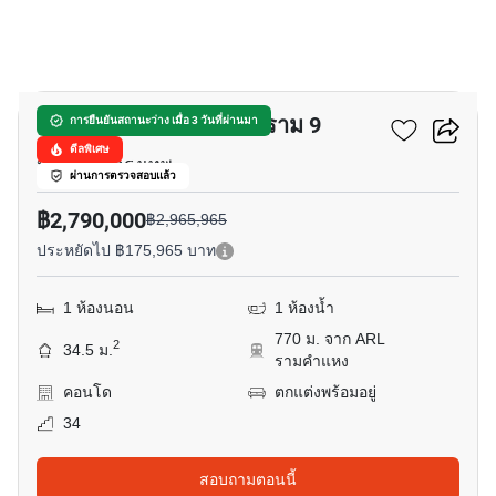
8
เดอะ เบส การ์เด้น - พระราม 9
การยืนยันสถานะว่าง เมื่อ 3 วันที่ผ่านมา
ดีลพิเศษ
หัวหมาก, กรุงเทพ
ผ่านการตรวจสอบแล้ว
฿2,790,000
฿2,965,965
ประหยัดไป ฿175,965 บาท
1 ห้องนอน
1 ห้องน้ำ
770 ม. จาก ARL
2
34.5 ม.
รามคำแหง
คอนโด
ตกแต่งพร้อมอยู่
34
สอบถามตอนนี้