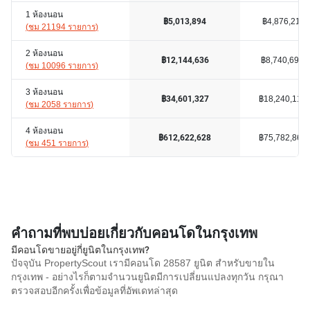
1 ห้องนอน
฿4,876,212
฿5,013,894
(
ชม 21194 รายการ
)
2 ห้องนอน
฿8,740,691
฿12,144,636
(
ชม 10096 รายการ
)
3 ห้องนอน
฿18,240,118
฿34,601,327
(
ชม 2058 รายการ
)
4 ห้องนอน
฿75,782,869
฿612,622,628
(
ชม 451 รายการ
)
คำถามที่พบบ่อยเกี่ยวกับคอนโดในกรุงเทพ
มีคอนโดขายอยู่กี่ยูนิตในกรุงเทพ?
ปัจจุบัน PropertyScout เรามีคอนโด 28587 ยูนิต สำหรับขายใน
กรุงเทพ - อย่างไรก็ตามจำนวนยูนิตมีการเปลี่ยนแปลงทุกวัน กรุณา
ตรวจสอบอีกครั้งเพื่อข้อมูลที่อัพเดทล่าสุด