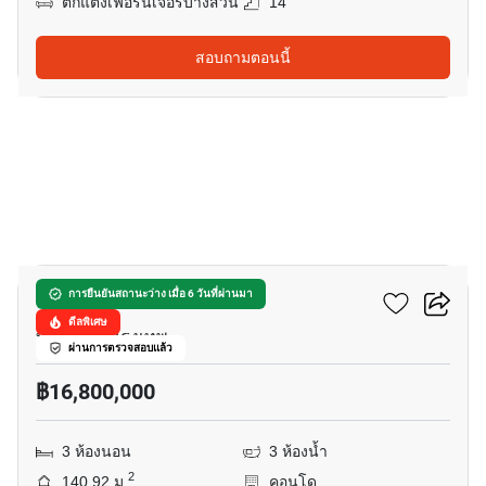
ตกแต่งเฟอร์นิเจอร์บางส่วน
14
สอบถามตอนนี้
20
เดอะ ไฮท์ คอนโดมิเนียม
การยืนยันสถานะว่าง เมื่อ 6 วันที่ผ่านมา
ดีลพิเศษ
ทองหล่อ, กรุงเทพ
ผ่านการตรวจสอบแล้ว
฿16,800,000
3 ห้องนอน
3 ห้องน้ำ
2
140.92 ม.
คอนโด