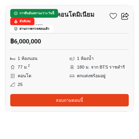
บ้านราชประสงค์ คอนโดมิเนียม
การยืนยันสถานะว่าง วันนี้
ดีลพิเศษ
ลุมพินี, กรุงเทพ
ผ่านการตรวจสอบแล้ว
฿6,000,000
1 ห้องนอน
1 ห้องน้ำ
2
77 ม.
180 ม. จาก BTS ราชดำริ
คอนโด
ตกแต่งพร้อมอยู่
25
สอบถามตอนนี้