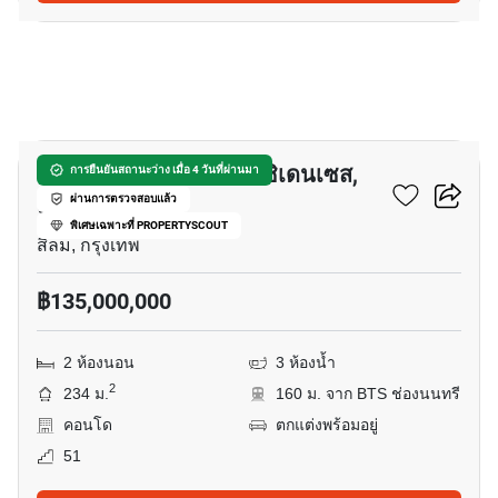
23
เดอะ ริทซ์-คาร์ลตัน เรสซิเดนเซส,
การยืนยันสถานะว่าง เมื่อ 4 วันที่ผ่านมา
แบง ค๊อก
ผ่านการตรวจสอบแล้ว
พิเศษเฉพาะที่ PROPERTYSCOUT
สีลม, กรุงเทพ
฿135,000,000
2 ห้องนอน
3 ห้องน้ำ
2
234 ม.
160 ม. จาก BTS ช่องนนทรี
คอนโด
ตกแต่งพร้อมอยู่
51