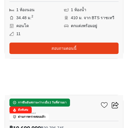
1 ห้องนอน
1 ห้องน้ำ
2
34.48 ม.
410 ม. จาก BTS ราชเทวี
คอนโด
ตกแต่งพร้อมอยู่
11
สอบถามตอนนี้
12
ดิ อินฟินิตี้ คอนโดมิเนียม
การยืนยันสถานะว่าง เมื่อ 2 วันที่ผ่านมา
ดีลพิเศษ
สีลม, กรุงเทพ
ผ่านการตรวจสอบแล้ว