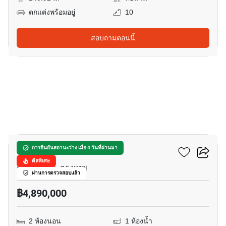
ตกแต่งพร้อมอยู่
10
สอบถามตอนนี้
46
นิช โมโน รามคําแหง
การยืนยันสถานะว่าง เมื่อ 4 วันที่ผ่านมา
ดีลพิเศษ
รามคำแหง, กรุงเทพ
ผ่านการตรวจสอบแล้ว
฿4,890,000
2 ห้องนอน
1 ห้องน้ำ