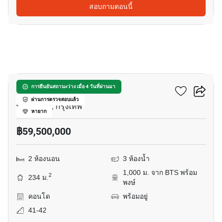
สอบถามตอนนี้
16
ดิ เอ็มโพริโอ เพลส
การยืนยันสถานะว่าง เมื่อ 4 วันที่ผ่านมา
ผ่านการตรวจสอบแล้ว
พร้อมพงษ์, กรุงเทพ
หายาก
฿59,500,000
2 ห้องนอน
3 ห้องน้ำ
1,000 ม. จาก BTS พร้อม
2
234 ม.
พงษ์
คอนโด
พร้อมอยู่
41-42