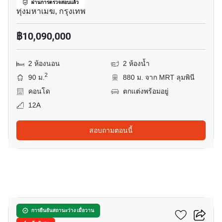
ผ่านการตรวจสอบแล้ว
ทุ่งมหาเมฆ, กรุงเทพ
฿10,090,000
2 ห้องนอน
2 ห้องน้ำ
2
90 ม.
880 ม. จาก MRT ลุมพินี
คอนโด
ตกแต่งพร้อมอยู่
12A
สอบถามตอนนี้
13
เออร์บิเทีย ทองหล่อ
การยืนยันสถานะว่าง เมื่อวาน