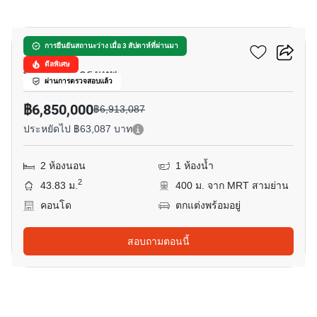
5
อัลติจูด ดีไฟน์
การยืนยันสถานะว่าง เมื่อ 3 สัปดาห์ที่ผ่านมา
ดีลพิเศษ
พระราม 4, กรุงเทพ
ผ่านการตรวจสอบแล้ว
฿6,850,000
฿6,913,087
ประหยัดไป ฿63,087 บาท
2 ห้องนอน
1 ห้องน้ำ
2
43.83 ม.
400 ม. จาก MRT สามย่าน
คอนโด
ตกแต่งพร้อมอยู่
สอบถามตอนนี้