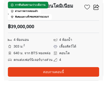
ซิลเวอร์ เฮอริเทจ คอนโดมิเนียม
การยืนยันสถานะว่าง เมื่อวาน
ผ่านการตรวจสอบแล้ว
ทองหล่อ, กรุงเทพ
พิเศษเฉพาะที่ PROPERTYSCOUT
฿39,000,000
4 ห้องนอน
4 ห้องน้ำ
2
303 ม.
เลี้ยงสัตว์ได้
640 ม. จาก BTS ทองหล่อ
คอนโด
ตกแต่งเฟอร์นิเจอร์บางส่วน
4
สอบถามตอนนี้
7