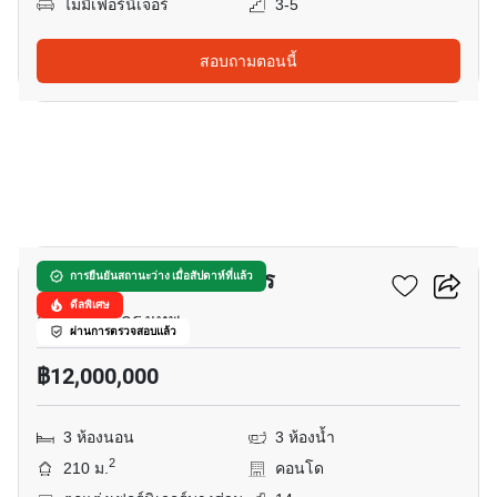
ไม่มีเฟอร์นิเจอร์
3-5
สอบถามตอนนี้
8
รอยัล คาสเทิล พัฒนาการ
การยืนยันสถานะว่าง เมื่อสัปดาห์ที่แล้ว
ดีลพิเศษ
สวนหลวง, กรุงเทพ
ผ่านการตรวจสอบแล้ว
฿12,000,000
3 ห้องนอน
3 ห้องน้ำ
2
210 ม.
คอนโด