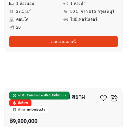
1 ห้องนอน
1 ห้องน้ำ
2
27.1 ม.
80 ม. จาก BTS กรุงธนบุรี
คอนโด
ไม่มีเฟอร์นิเจอร์
20
สอบถามตอนนี้
7
วิช ซิกเนเจอร์ 2 มิดทาวน์ สยาม
การยืนยันสถานะว่าง เมื่อ 2 วันที่ผ่านมา
ดีลพิเศษ
ราชเทวี, กรุงเทพ
ผ่านการตรวจสอบแล้ว
฿9,900,000