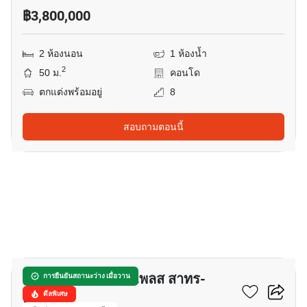
฿3,800,000
2 ห้องนอน
1 ห้องน้ำ
2
50 ม.
คอนโด
ตกแต่งพร้อมอยู่
8
สอบถามตอนนี้
11
ศุภาลัย โอเรียนทัล เพลส สาทร-
การยืนยันสถานะว่าง เมื่อวาน
สวนพลู
ดีลพิเศษ