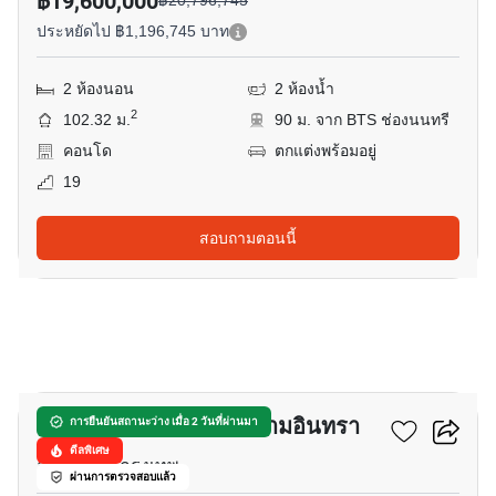
฿19,600,000
฿20,796,745
ประหยัดไป ฿1,196,745 บาท
2 ห้องนอน
2 ห้องน้ำ
2
102.32 ม.
90 ม. จาก BTS ช่องนนทรี
คอนโด
ตกแต่งพร้อมอยู่
19
สอบถามตอนนี้
9
นีเวร่า คอนโด เอกมัย–รามอินทรา
การยืนยันสถานะว่าง เมื่อ 2 วันที่ผ่านมา
ดีลพิเศษ
ลาดพร้าว, กรุงเทพ
ผ่านการตรวจสอบแล้ว