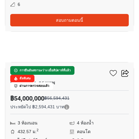
6
สอบถามตอนนี้
10
เดอะ พาโน พระราม 3
การยืนยันสถานะว่าง เมื่อสัปดาห์ที่แล้ว
ดีลพิเศษ
บางโพงพาง, กรุงเทพ
ผ่านการตรวจสอบแล้ว
฿54,000,000
฿56,594,431
ประหยัดไป ฿2,594,431 บาท
3 ห้องนอน
4 ห้องน้ำ
2
432.57 ม.
คอนโด