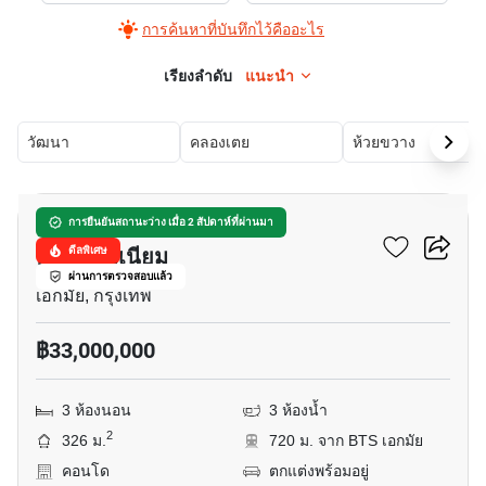
การค้นหาที่บันทึกไว้คืออะไร
เรียงลำดับ
แนะนำ
วัฒนา
คลองเตย
ห้วยขวาง
11
คาสเซิลฮิลส์ แมนชั่น
การยืนยันสถานะว่าง เมื่อ 2 สัปดาห์ที่ผ่านมา
คอนโดมิเนียม
ดีลพิเศษ
ผ่านการตรวจสอบแล้ว
เอกมัย, กรุงเทพ
฿33,000,000
3 ห้องนอน
3 ห้องน้ำ
2
326 ม.
720 ม. จาก BTS เอกมัย
คอนโด
ตกแต่งพร้อมอยู่