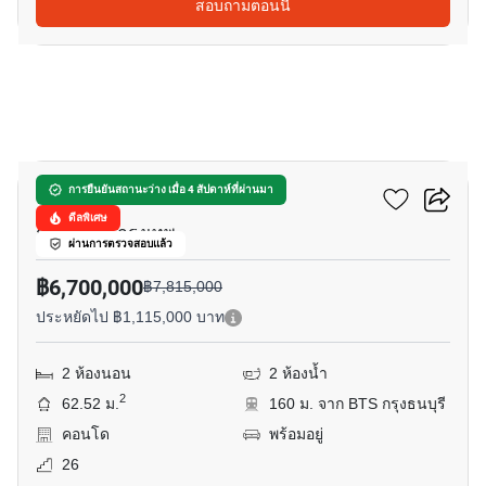
สอบถามตอนนี้
11
คิว เฮาส์ สาทร
การยืนยันสถานะว่าง เมื่อ 4 สัปดาห์ที่ผ่านมา
ดีลพิเศษ
กรุงธนบุรี, กรุงเทพ
ผ่านการตรวจสอบแล้ว
฿6,700,000
฿7,815,000
ประหยัดไป ฿1,115,000 บาท
2 ห้องนอน
2 ห้องน้ำ
2
62.52 ม.
160 ม. จาก BTS กรุงธนบุรี
คอนโด
พร้อมอยู่
26