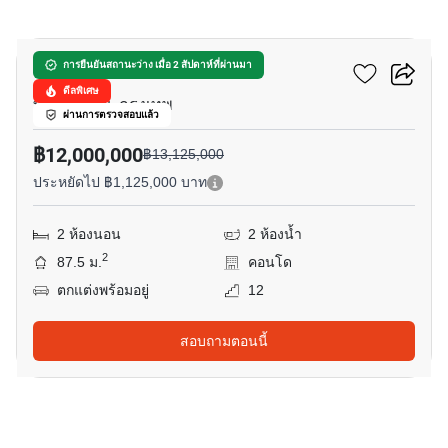
9
พาร์โก้ คอนโดมิเนียม
การยืนยันสถานะว่าง เมื่อ 2 สัปดาห์ที่ผ่านมา
ดีลพิเศษ
ทุ่งมหาเมฆ, กรุงเทพ
ผ่านการตรวจสอบแล้ว
฿12,000,000
฿13,125,000
ประหยัดไป ฿1,125,000 บาท
2 ห้องนอน
2 ห้องน้ำ
2
87.5 ม.
คอนโด
ตกแต่งพร้อมอยู่
12
สอบถามตอนนี้