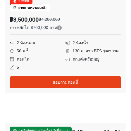
ดีลพิเศษ
บางค้อ, กรุงเทพ
ผ่านการตรวจสอบแล้ว
฿3,500,000
฿4,200,000
ประหยัดไป ฿700,000 บาท
2 ห้องนอน
2 ห้องน้ำ
2
56 ม.
130 ม. จาก BTS วุฒากาศ
คอนโด
ตกแต่งพร้อมอยู่
5
สอบถามตอนนี้
20
การยืนยันสถานะว่าง เมื่อ 6 วันที่ผ่านมา