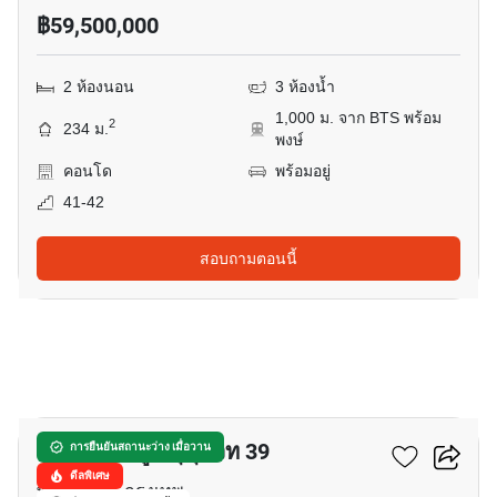
฿59,500,000
2 ห้องนอน
3 ห้องน้ำ
1,000 ม. จาก BTS พร้อม
2
234 ม.
พงษ์
คอนโด
พร้อมอยู่
41-42
สอบถามตอนนี้
20
ควินทารา ภูม สุขุมวิท 39
การยืนยันสถานะว่าง เมื่อวาน
ดีลพิเศษ
พร้อมพงษ์, กรุงเทพ