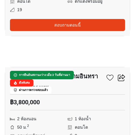
คอนโด
ตกแต่งพร้อมอยู่
19
สอบถามตอนนี้
9
นีเวร่า คอนโด เอกมัย–รามอินทรา
การยืนยันสถานะว่าง เมื่อ 3 วันที่ผ่านมา
ดีลพิเศษ
ลาดพร้าว, กรุงเทพ
ผ่านการตรวจสอบแล้ว
฿3,800,000
2 ห้องนอน
1 ห้องน้ำ
2
50 ม.
คอนโด