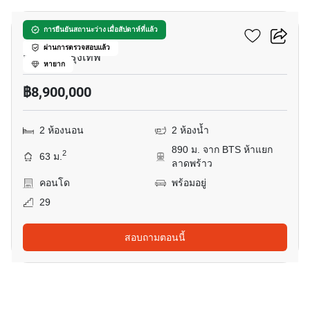
อีควิน๊อกซ์ พหล-วิภา
การยืนยันสถานะว่าง เมื่อสัปดาห์ที่แล้ว
ผ่านการตรวจสอบแล้ว
จอมพล, กรุงเทพ
หายาก
฿8,900,000
2 ห้องนอน
2 ห้องน้ำ
890 ม. จาก BTS ห้าแยก
2
63 ม.
ลาดพร้าว
คอนโด
พร้อมอยู่
29
สอบถามตอนนี้