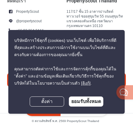
ติดต่อเรา
PropertyScout Thailand
PropertyScout
117/17 ชั้น 15 อาคารปานจิตต์
ทาวเวอร์ ซอยสุขุมวิท 55 ถนนสุขุมวิท
@propertyscout
แขวงคลองตันเหนือ เขตวัฒนา
กรุงเทพมหานคร 10110
+66 92 264 3444
+66 92 264 3444
บริษัทมีการใช้คุกกี้ (cookies) บนเว็บไซต์ เพื่อให้บริการที่ดี
ที่สุดและสร้างประสบการณ์การใช้งานบนเว็บไซต์ที่ดีและ
contact@propertyscout.co.th
ตรงกับความต้องการของคุณมากยิ่งขึ้น
คุณสามารถตัดค่าการใช้และการจัดการคุ้กกี้ของคุณได้ใน
“ตั้งค่า” และอ่านข้อมูลเพิ่มเติมเกี่ยวกับวิธีการใช้คุกกี้ของ
ติดต่อเรา
บริษัทได้ในนโยบายความเป็นส่วนตัว
[ลิงก์]
.
ตั้งค่า
ยอมรับทั้งหมด
สอบถามตอนนี้
© สงวนลิขสิทธิ์ พ.ศ. 2569 PropertyScout Thailand
นโยบายความเป็นส่วนตัว
ข้อตกลงและเงื่อนไข