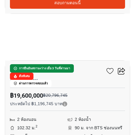
สอบถามตอนนี้
12
ดิ อินฟินิตี้ คอนโดมิเนียม
การยืนยันสถานะว่าง เมื่อ 3 วันที่ผ่านมา
ดีลพิเศษ
สีลม, กรุงเทพ
ผ่านการตรวจสอบแล้ว
฿19,600,000
฿20,796,745
ประหยัดไป ฿1,196,745 บาท
2 ห้องนอน
2 ห้องน้ำ
2
102.32 ม.
90 ม. จาก BTS ช่องนนทรี