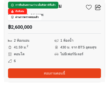
บี รีพับบลิค คอนโดมิเนียม
การยืนยันสถานะว่าง เมื่อสัปดาห์ที่แล้ว
ดีลพิเศษ
บางนาเหนือ, กรุงเทพ
ผ่านการตรวจสอบแล้ว
฿2,600,000
2 ห้องนอน
1 ห้องน้ำ
2
41.59 ม.
430 ม. จาก BTS อุดมสุข
คอนโด
ไม่มีเฟอร์นิเจอร์
6
สอบถามตอนนี้
10