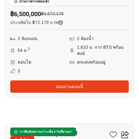
ผ่านการตรวจสอบแล้ว
฿6,500,000
฿6,572,178
ประหยัดไป ฿72,178 บาท
2 ห้องนอน
2 ห้องน้ำ
1,610 ม. จาก BTS พร้อม
2
54 ม.
พงษ์
คอนโด
ตกแต่งพร้อมอยู่
2
สอบถามตอนนี้
9
เดอะ คีย์ บีทีเอส วุฒากาศ
การยืนยันสถานะว่าง เมื่อ 4 วันที่ผ่านมา