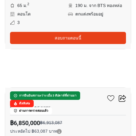
2
65 ม.
190 ม. จาก BTS ทองหล่อ
คอนโด
ตกแต่งพร้อมอยู่
3
สอบถามตอนนี้
5
อัลติจูด ดีไฟน์
การยืนยันสถานะว่าง เมื่อ 3 สัปดาห์ที่ผ่านมา
ดีลพิเศษ
พระราม 4, กรุงเทพ
ผ่านการตรวจสอบแล้ว
฿6,850,000
฿6,913,087
ประหยัดไป ฿63,087 บาท