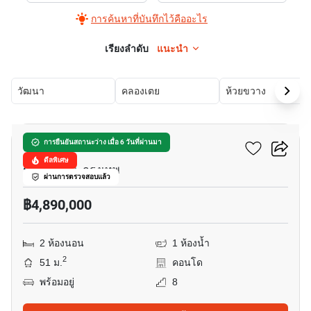
การค้นหาที่บันทึกไว้คืออะไร
เรียงลำดับ
แนะนำ
วัฒนา
คลองเตย
ห้วยขวาง
46
นิช โมโน รามคําแหง
การยืนยันสถานะว่าง เมื่อ 6 วันที่ผ่านมา
ดีลพิเศษ
รามคำแหง, กรุงเทพ
ผ่านการตรวจสอบแล้ว
฿4,890,000
2 ห้องนอน
1 ห้องน้ำ
2
51 ม.
คอนโด
พร้อมอยู่
8