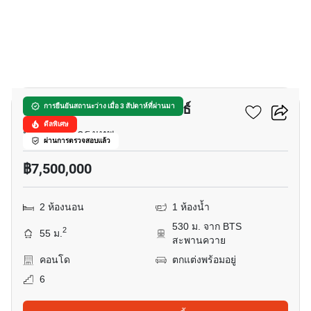
3
เดอะไลน์ พหลฯ – ประดิพัทธ์
การยืนยันสถานะว่าง เมื่อ 3 สัปดาห์ที่ผ่านมา
ดีลพิเศษ
ประดิพัทธ์, กรุงเทพ
ผ่านการตรวจสอบแล้ว
฿7,500,000
2 ห้องนอน
1 ห้องน้ำ
530 ม. จาก BTS
2
55 ม.
สะพานควาย
คอนโด
ตกแต่งพร้อมอยู่
6