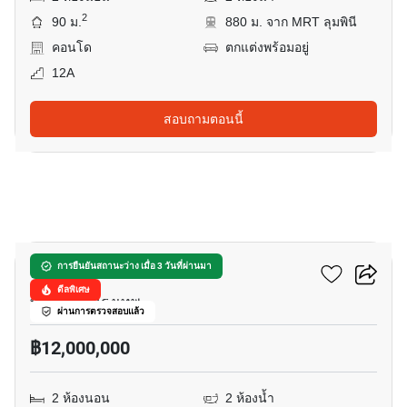
2
90 ม.
880 ม. จาก MRT ลุมพินี
คอนโด
ตกแต่งพร้อมอยู่
12A
สอบถามตอนนี้
13
เออร์บิเทีย ทองหล่อ
การยืนยันสถานะว่าง เมื่อ 3 วันที่ผ่านมา
ดีลพิเศษ
ทองหล่อ, กรุงเทพ
ผ่านการตรวจสอบแล้ว
฿12,000,000
2 ห้องนอน
2 ห้องน้ำ