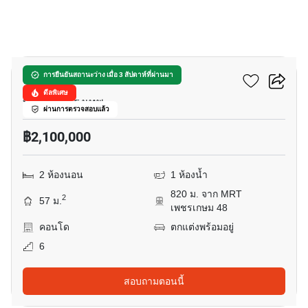
5
เมโทร ปาร์ค สาทร เฟส 1
การยืนยันสถานะว่าง เมื่อ 3 สัปดาห์ที่ผ่านมา
ดีลพิเศษ
บางหว้า, กรุงเทพ
ผ่านการตรวจสอบแล้ว
฿2,100,000
2 ห้องนอน
1 ห้องน้ำ
820 ม. จาก MRT
2
57 ม.
เพชรเกษม 48
คอนโด
ตกแต่งพร้อมอยู่
6
สอบถามตอนนี้