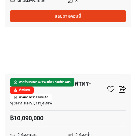
ตกแต่งพร้อมอยู่
8
สอบถามตอนนี้
11
ศุภาลัย โอเรียนทัล เพลส สาทร-
การยืนยันสถานะว่าง เมื่อ 2 วันที่ผ่านมา
สวนพลู
ดีลพิเศษ
ผ่านการตรวจสอบแล้ว
ทุ่งมหาเมฆ, กรุงเทพ
฿10,090,000
2 ห้องนอน
2 ห้องน้ำ