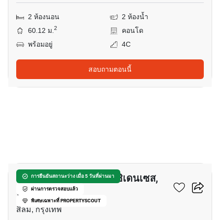
2 ห้องนอน
2 ห้องน้ำ
2
60.12 ม.
คอนโด
พร้อมอยู่
4C
สอบถามตอนนี้
23
เดอะ ริทซ์-คาร์ลตัน เรสซิเดนเซส,
การยืนยันสถานะว่าง เมื่อ 5 วันที่ผ่านมา
แบง ค๊อก
ผ่านการตรวจสอบแล้ว
พิเศษเฉพาะที่ PROPERTYSCOUT
สีลม, กรุงเทพ