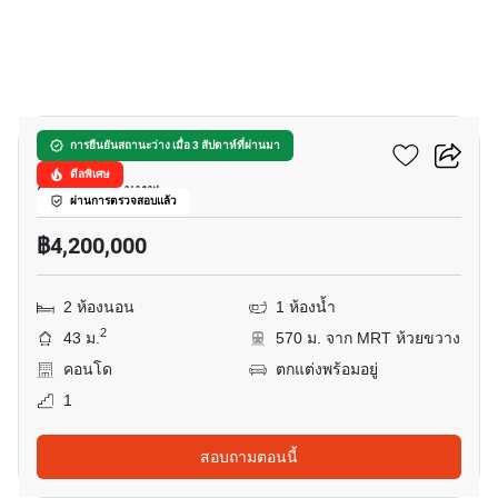
12
เมโทร ลักซ์ รัชดา
การยืนยันสถานะว่าง เมื่อ 3 สัปดาห์ที่ผ่านมา
ดีลพิเศษ
ดินแดง, กรุงเทพ
ผ่านการตรวจสอบแล้ว
฿4,200,000
2 ห้องนอน
1 ห้องน้ำ
2
43 ม.
570 ม. จาก MRT ห้วยขวาง
คอนโด
ตกแต่งพร้อมอยู่
1
สอบถามตอนนี้