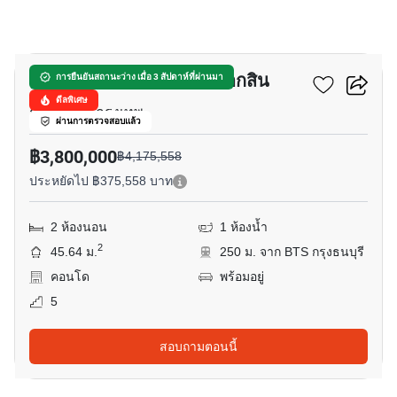
12
แบงค์คอก แฟ’ลิซ สาทร-ตากสิน
การยืนยันสถานะว่าง เมื่อ 3 สัปดาห์ที่ผ่านมา
ดีลพิเศษ
กรุงธนบุรี, กรุงเทพ
ผ่านการตรวจสอบแล้ว
฿3,800,000
฿4,175,558
ประหยัดไป ฿375,558 บาท
2 ห้องนอน
1 ห้องน้ำ
2
45.64 ม.
250 ม. จาก BTS กรุงธนบุรี
คอนโด
พร้อมอยู่
5
สอบถามตอนนี้