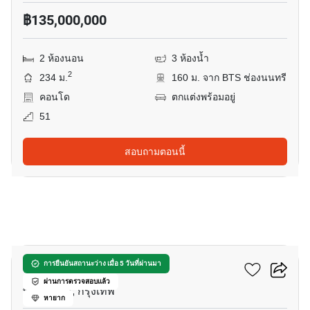
฿135,000,000
2 ห้องนอน
3 ห้องน้ำ
2
234 ม.
160 ม. จาก BTS ช่องนนทรี
คอนโด
ตกแต่งพร้อมอยู่
51
สอบถามตอนนี้
16
ดิ เอ็มโพริโอ เพลส
การยืนยันสถานะว่าง เมื่อ 5 วันที่ผ่านมา
ผ่านการตรวจสอบแล้ว
พร้อมพงษ์, กรุงเทพ
หายาก