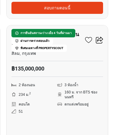
สอบถามตอนนี้
23
เดอะ ริทซ์-คาร์ลตัน เรสซิเดน
การยืนยันสถานะว่าง เมื่อ 4 วันที่ผ่านมา
ผ่านการตรวจสอบแล้ว
เซส, แบง ค๊อก
พิเศษเฉพาะที่ PROPERTYSCOUT
สีลม, กรุงเทพ
฿135,000,000
2 ห้องนอน
3 ห้องน้ำ
160 ม. จาก BTS ช่อง
2
234 ม.
นนทรี
คอนโด
ตกแต่งพร้อมอยู่
51