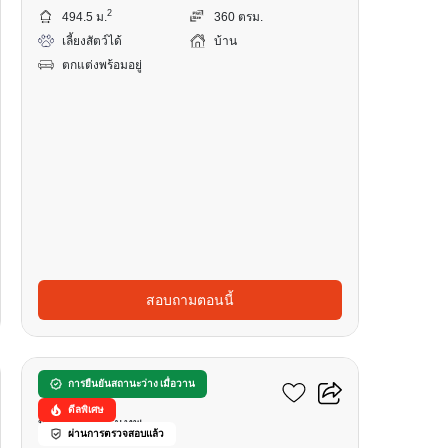
2
494.5 ม.
360 ตรม.
เลี้ยงสัตว์ได้
บ้าน
ตกแต่งพร้อมอยู่
สอบถามตอนนี้
13
เออร์บิเทีย ทองหล่อ
การยืนยันสถานะว่าง เมื่อวาน
ดีลพิเศษ
ทองหล่อ, กรุงเทพ
ผ่านการตรวจสอบแล้ว