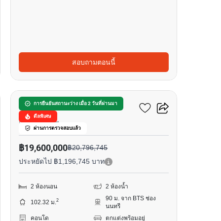
สอบถามตอนนี้
12
ดิ อินฟินิตี้ คอนโดมิเนียม
การยืนยันสถานะว่าง เมื่อ 2 วันที่ผ่านมา
ดีลพิเศษ
สีลม, กรุงเทพ
ผ่านการตรวจสอบแล้ว
฿19,600,000
฿20,796,745
ประหยัดไป ฿1,196,745 บาท
2 ห้องนอน
2 ห้องน้ำ
90 ม. จาก BTS ช่อง
2
102.32 ม.
นนทรี
คอนโด
ตกแต่งพร้อมอยู่