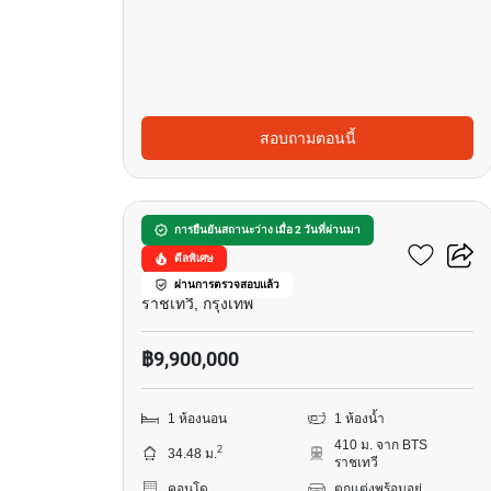
สอบถามตอนนี้
7
วิช ซิกเนเจอร์ 2 มิดทาวน์
การยืนยันสถานะว่าง เมื่อ 2 วันที่ผ่านมา
ดีลพิเศษ
สยาม
ผ่านการตรวจสอบแล้ว
ราชเทวี, กรุงเทพ
฿9,900,000
1 ห้องนอน
1 ห้องน้ำ
410 ม. จาก BTS
2
34.48 ม.
ราชเทวี
คอนโด
ตกแต่งพร้อมอยู่