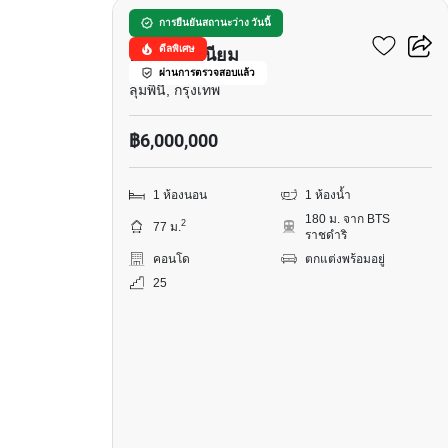
บ้านราชประสงค์
การยืนยันสถานะว่าง วันนี้
ดีลพิเศษ
คอนโดมิเนียม
ผ่านการตรวจสอบแล้ว
ลุมพินี, กรุงเทพ
฿6,000,000
1 ห้องนอน
1 ห้องน้ำ
180 ม. จาก BTS
2
77 ม.
ราชดำริ
คอนโด
ตกแต่งพร้อมอยู่
25