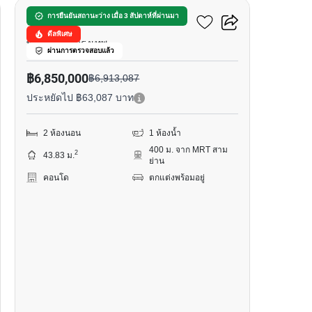
อัลติจูด ดีไฟน์
การยืนยันสถานะว่าง เมื่อ 3 สัปดาห์ที่ผ่านมา
ดีลพิเศษ
พระราม 4, กรุงเทพ
ผ่านการตรวจสอบแล้ว
฿6,850,000
฿6,913,087
ประหยัดไป ฿63,087 บาท
2 ห้องนอน
1 ห้องน้ำ
400 ม. จาก MRT สาม
2
43.83 ม.
ย่าน
คอนโด
ตกแต่งพร้อมอยู่