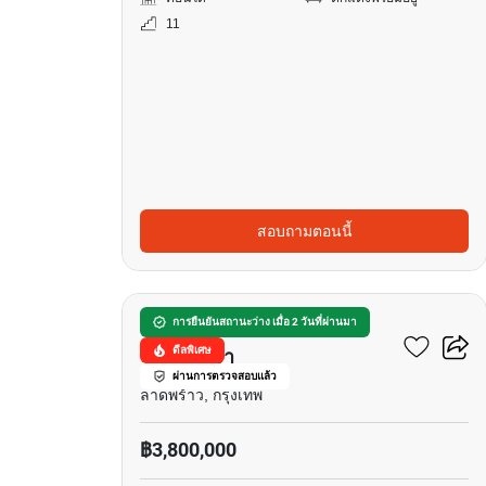
11
สอบถามตอนนี้
9
นีเวร่า คอนโด เอกมัย–
การยืนยันสถานะว่าง เมื่อ 2 วันที่ผ่านมา
ดีลพิเศษ
รามอินทรา
ผ่านการตรวจสอบแล้ว
ลาดพร้าว, กรุงเทพ
฿3,800,000