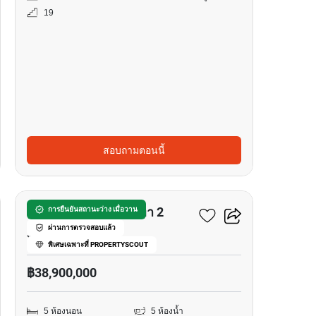
19
สอบถามตอนนี้
22
เศรษฐสิริ กรุงเทพกรีฑา 2
การยืนยันสถานะว่าง เมื่อวาน
ผ่านการตรวจสอบแล้ว
หัวหมาก, กรุงเทพ
พิเศษเฉพาะที่ PROPERTYSCOUT
฿38,900,000
5 ห้องนอน
5 ห้องน้ำ