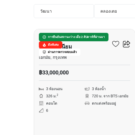
วัฒนา
คลองเตย
11
คาสเซิลฮิลส์ แมนชั่น
การยืนยันสถานะว่าง เมื่อ 2 สัปดาห์ที่ผ่านมา
ดีลพิเศษ
คอนโดมิเนียม
ผ่านการตรวจสอบแล้ว
เอกมัย, กรุงเทพ
฿33,000,000
3 ห้องนอน
3 ห้องน้ำ
2
326 ม.
720 ม. จาก BTS เอกมัย
คอนโด
ตกแต่งพร้อมอยู่
6