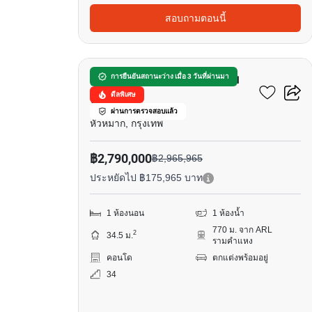
สอบถามตอนนี้
8
เดอะ เบส การ์เด้น - พระราม
การยืนยันสถานะว่าง เมื่อ 3 วันที่ผ่านมา
ดีลพิเศษ
9
ผ่านการตรวจสอบแล้ว
หัวหมาก, กรุงเทพ
฿2,790,000
฿2,965,965
ประหยัดไป ฿175,965 บาท
1 ห้องนอน
1 ห้องน้ำ
770 ม. จาก ARL
2
34.5 ม.
รามคำแหง
คอนโด
ตกแต่งพร้อมอยู่
34