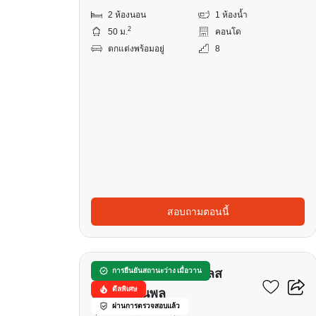
2 ห้องนอน
1 ห้องน้ำ
2
50 ม.
คอนโด
ตกแต่งพร้อมอยู่
8
สอบถามตอนนี้
11
ศุภาลัย โอเรียนทัล เพลส
การยืนยันสถานะว่าง เมื่อวาน
ดีลพิเศษ
สาทร-สวนพลู
ผ่านการตรวจสอบแล้ว