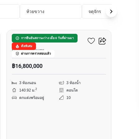
ห้วยขวาง
จตุจักร
20
เดอะ ไฮท์ คอนโดมิเนียม
การยืนยันสถานะว่าง เมื่อ 6 วันที่ผ่านมา
ดีลพิเศษ
ทองหล่อ, กรุงเทพ
ผ่านการตรวจสอบแล้ว
฿16,800,000
3 ห้องนอน
3 ห้องน้ำ
2
140.92 ม.
คอนโด
ตกแต่งพร้อมอยู่
10