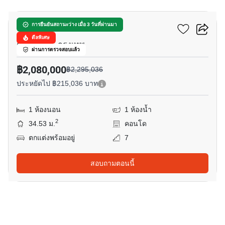
แอทโมซ แจ้งวัฒนะ
การยืนยันสถานะว่าง เมื่อ 3 วันที่ผ่านมา
ดีลพิเศษ
คลองเกลือ, กรุงเทพ
ผ่านการตรวจสอบแล้ว
฿2,080,000
฿2,295,036
ประหยัดไป ฿215,036 บาท
1 ห้องนอน
1 ห้องน้ำ
2
34.53 ม.
คอนโด
ตกแต่งพร้อมอยู่
7
สอบถามตอนนี้