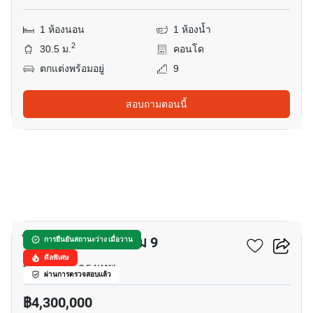
1 ห้องนอน
1 ห้องน้ำ
2
30.5 ม.
คอนโด
ตกแต่งพร้อมอยู่
9
สอบถามตอนนี้
9
ไลฟ์ อโศก - พระราม 9
การยืนยันสถานะว่าง เมื่อวาน
ดีลพิเศษ
พระราม 9, กรุงเทพ
ผ่านการตรวจสอบแล้ว
฿4,300,000