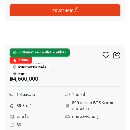
สอบถามตอนนี้
12
อีควิน๊อกซ์ พหล-วิภา
การยืนยันสถานะว่าง เมื่อสัปดาห์ที่แล้ว
ดีลพิเศษ
จอมพล, กรุงเทพ
ผ่านการตรวจสอบแล้ว
หายาก
฿4,600,000
1 ห้องนอน
1 ห้องน้ำ
890 ม. จาก BTS ห้าแยก
2
39.8 ม.
ลาดพร้าว
คอนโด
ตกแต่งพร้อมอยู่
30