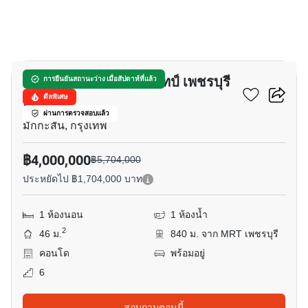
6
เซอร์เคิล ลิฟวิ่ง โปรโตไทป์ เพชรบุรี
การยืนยันสถานะว่าง เมื่อสัปดาห์ที่แล้ว
ตัดใหม่
ดีลพิเศษ
ผ่านการตรวจสอบแล้ว
มักกะสัน, กรุงเทพ
฿4,000,000
฿5,704,000
ประหยัดไป ฿1,704,000 บาท
1 ห้องนอน
1 ห้องน้ำ
2
46 ม.
840 ม. จาก MRT เพชรบุรี
คอนโด
พร้อมอยู่
6
สอบถามตอนนี้