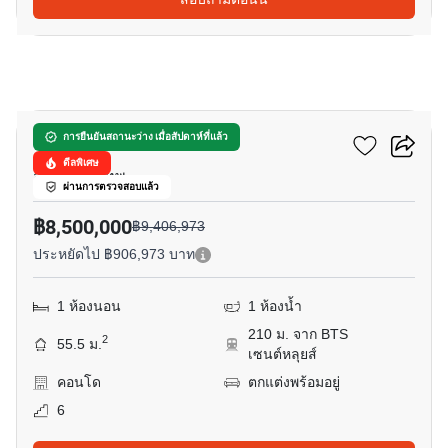
11
ดิ แอดเดรส สาทร
การยืนยันสถานะว่าง เมื่อสัปดาห์ที่แล้ว
ดีลพิเศษ
สีลม, กรุงเทพ
ผ่านการตรวจสอบแล้ว
฿8,500,000
฿9,406,973
ประหยัดไป ฿906,973 บาท
1 ห้องนอน
1 ห้องน้ำ
210 ม. จาก BTS
2
55.5 ม.
เซนต์หลุยส์
คอนโด
ตกแต่งพร้อมอยู่
6