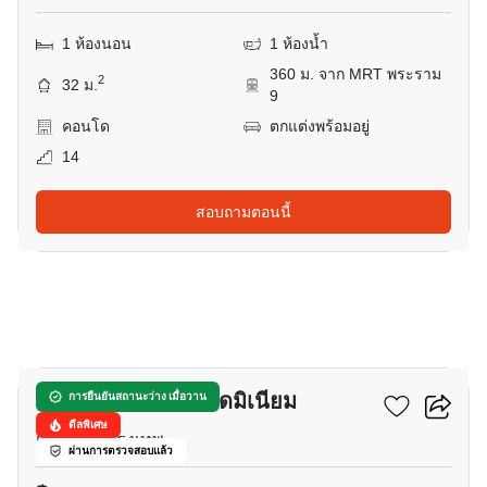
1 ห้องนอน
1 ห้องน้ำ
360 ม. จาก MRT พระราม
2
32 ม.
9
คอนโด
ตกแต่งพร้อมอยู่
14
สอบถามตอนนี้
18
ปทุมวัน เพลส คอนโดมิเนียม
การยืนยันสถานะว่าง เมื่อวาน
ดีลพิเศษ
เจริญผล, กรุงเทพ
ผ่านการตรวจสอบแล้ว