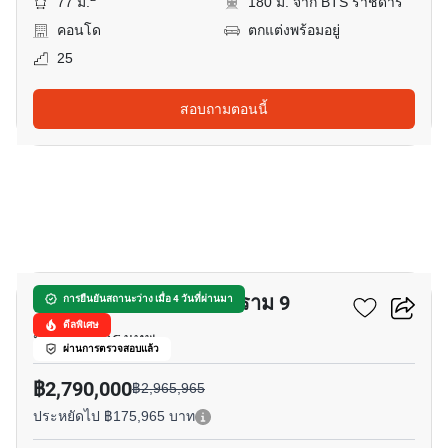
77 ม.
180 ม. จาก BTS ราชดำริ
คอนโด
ตกแต่งพร้อมอยู่
25
สอบถามตอนนี้
8
เดอะ เบส การ์เด้น - พระราม 9
การยืนยันสถานะว่าง เมื่อ 4 วันที่ผ่านมา
ดีลพิเศษ
หัวหมาก, กรุงเทพ
ผ่านการตรวจสอบแล้ว
฿2,790,000
฿2,965,965
ประหยัดไป ฿175,965 บาท