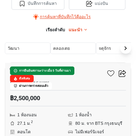
บันทึกการค้นหา
แบ่งปัน
การค้นหาที่บันทึกไว้คืออะไร
เรียงลำดับ
แนะนำ
วัฒนา
คลองเตย
จตุจักร
7
ไอดีโอ โมบิ สาทร
การยืนยันสถานะว่าง เมื่อ 5 วันที่ผ่านมา
ดีลพิเศษ
กรุงธนบุรี, กรุงเทพ
ผ่านการตรวจสอบแล้ว
฿2,500,000
1 ห้องนอน
1 ห้องน้ำ
2
27.1 ม.
80 ม. จาก BTS กรุงธนบุรี
คอนโด
ไม่มีเฟอร์นิเจอร์