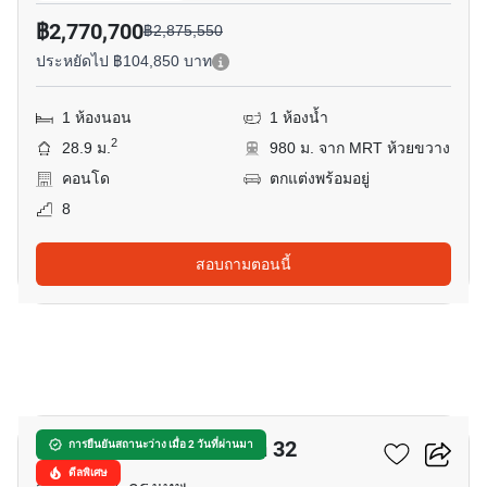
฿2,770,700
฿2,875,550
ประหยัดไป ฿104,850 บาท
1 ห้องนอน
1 ห้องน้ำ
2
28.9 ม.
980 ม. จาก MRT ห้วยขวาง
คอนโด
ตกแต่งพร้อมอยู่
8
สอบถามตอนนี้
8
เดอะ คิวบ์ พรีเมียม รัชดา 32
การยืนยันสถานะว่าง เมื่อ 2 วันที่ผ่านมา
ดีลพิเศษ