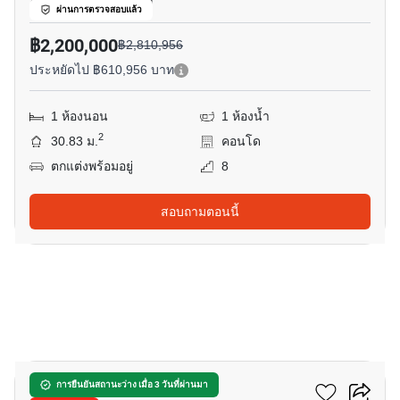
จันทรเกษม, กรุงเทพ
ผ่านการตรวจสอบแล้ว
฿2,200,000
฿2,810,956
ประหยัดไป ฿610,956 บาท
1 ห้องนอน
1 ห้องน้ำ
2
30.83 ม.
คอนโด
ตกแต่งพร้อมอยู่
8
สอบถามตอนนี้
10
อาร์ติซาน รัชดา
การยืนยันสถานะว่าง เมื่อ 3 วันที่ผ่านมา