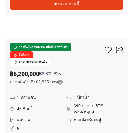
สอบถามตอนนี้
9
เดอะ รูม สาทร
การยืนยันสถานะว่าง เมื่อสัปดาห์ที่แล้ว
ดีลพิเศษ
สุรศักดิ์, กรุงเทพ
ผ่านการตรวจสอบแล้ว
฿6,200,000
฿6,602,825
ประหยัดไป ฿402,825 บาท
1 ห้องนอน
1 ห้องน้ำ
390 ม. จาก BTS
2
46.8 ม.
เซนต์หลุยส์
คอนโด
ตกแต่งพร้อมอยู่
6