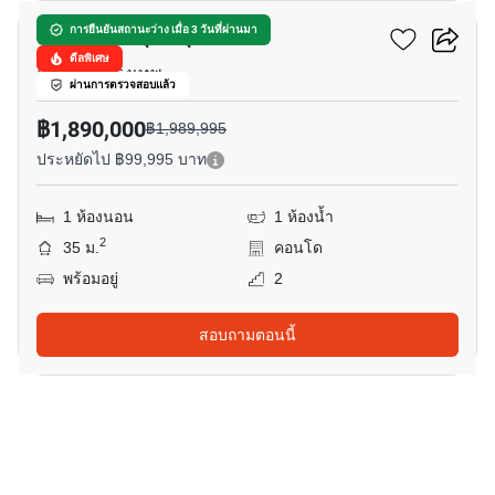
เดอะ ซีรี่ส์ อุดมสุข
การยืนยันสถานะว่าง เมื่อ 3 วันที่ผ่านมา
ดีลพิเศษ
อุดมสุข, กรุงเทพ
ผ่านการตรวจสอบแล้ว
฿1,890,000
฿1,989,995
ประหยัดไป ฿99,995 บาท
1 ห้องนอน
1 ห้องน้ำ
2
35 ม.
คอนโด
พร้อมอยู่
2
สอบถามตอนนี้
22