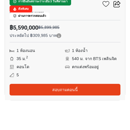
ไลฟ์ วัน ไวร์เลส
การยืนยันสถานะว่าง เมื่อ 3 วันที่ผ่านมา
ดีลพิเศษ
เพลินจิต, กรุงเทพ
ผ่านการตรวจสอบแล้ว
฿5,590,000
฿5,899,985
ประหยัดไป ฿309,985 บาท
1 ห้องนอน
1 ห้องน้ำ
2
35 ม.
540 ม. จาก BTS เพลินจิต
คอนโด
ตกแต่งพร้อมอยู่
5
สอบถามตอนนี้
10