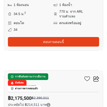
1 ห้องนอน
1 ห้องน้ำ
770 ม. จาก ARL
2
34.5 ม.
รามคำแหง
คอนโด
ตกแต่งพร้อมอยู่
34
สอบถามตอนนี้
8
ยูดีไลท์ รัชวิภา
การยืนยันสถานะว่าง เมื่อวาน
ดีลพิเศษ
ลาดยาว, กรุงเทพ
ผ่านการตรวจสอบแล้ว
฿2,175,500
฿2,390,011
ประหยัดไป ฿214,511 บาท