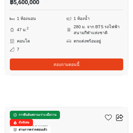
฿5,600,000
1 ห้องนอน
1 ห้องน้ำ
280 ม. จาก BTS รถไฟฟ้า
2
47 ม.
สนามกีฬาแห่งชาติ
คอนโด
ตกแต่งพร้อมอยู่
7
สอบถามตอนนี้
10
ดิ เอ็กเซล รัชดา 18
การยืนยันสถานะว่าง เมื่อวาน
ดีลพิเศษ
ห้วยขวาง, กรุงเทพ
ผ่านการตรวจสอบแล้ว