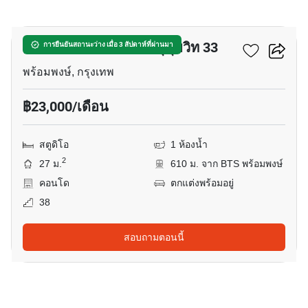
8
คอนโด โนเบิล อราวน์ สุขุมวิท 33
การยืนยันสถานะว่าง เมื่อ 3 สัปดาห์ที่ผ่านมา
พร้อมพงษ์, กรุงเทพ
฿23,000/เดือน
สตูดิโอ
1 ห้องน้ำ
2
27 ม.
610 ม. จาก BTS พร้อมพงษ์
คอนโด
ตกแต่งพร้อมอยู่
38
สอบถามตอนนี้