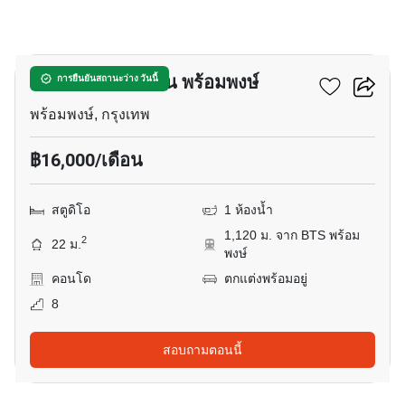
10
ควินทารา มาย'เซน พร้อมพงษ์
การยืนยันสถานะว่าง วันนี้
พร้อมพงษ์, กรุงเทพ
฿16,000/เดือน
สตูดิโอ
1 ห้องน้ำ
1,120 ม. จาก BTS พร้อม
2
22 ม.
พงษ์
คอนโด
ตกแต่งพร้อมอยู่
8
สอบถามตอนนี้