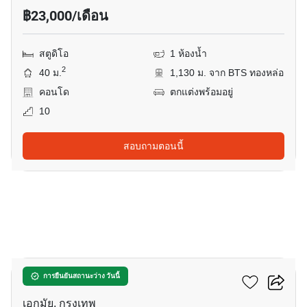
฿23,000/เดือน
สตูดิโอ
1 ห้องน้ำ
2
40 ม.
1,130 ม. จาก BTS ทองหล่อ
คอนโด
ตกแต่งพร้อมอยู่
10
สอบถามตอนนี้
4
ริทึ่ม เอกมัย
การยืนยันสถานะว่าง วันนี้
เอกมัย, กรุงเทพ