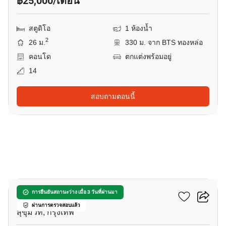
฿25,000/เดือน
สตูดิโอ
1 ห้องน้ำ
2
26 ม.
330 ม. จาก BTS ทองหล่อ
คอนโด
ตกแต่งพร้อมอยู่
14
สอบถามตอนนี้
7
ดิ แอลโคฟ ทองหล่อ 10
การยืนยันสถานะว่าง เมื่อ 3 วันที่ผ่านมา
ผ่านการตรวจสอบแล้ว
สุขุมวิท, กรุงเทพ