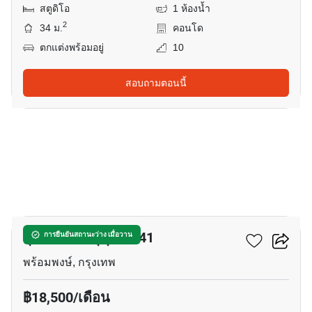
สตูดิโอ
1 ห้องน้ำ
2
34 ม.
คอนโด
ตกแต่งพร้อมอยู่
10
สอบถามตอนนี้
8
ลุมพินี สวีท สุขุมวิท 41
การยืนยันสถานะว่าง เมื่อวาน
พร้อมพงษ์, กรุงเทพ
฿18,500/เดือน