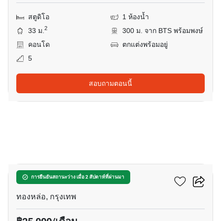
สตูดิโอ
1 ห้องน้ำ
2
33 ม.
300 ม. จาก BTS พร้อมพงษ์
คอนโด
ตกแต่งพร้อมอยู่
5
สอบถามตอนนี้
16
คัลเจอร์ ทองหล่อ
การยืนยันสถานะว่าง เมื่อ 2 สัปดาห์ที่ผ่านมา
ทองหล่อ, กรุงเทพ