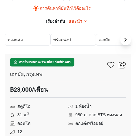
การค้นหาที่บันทึกไว้คืออะไร
เรียงลำดับ
แนะนำ
ทองหล่อ
พร้อมพงษ์
เอกมัย
5
ริธึ่ม เอกมัย เอสเตท
การยืนยันสถานะว่าง เมื่อ 3 วันที่ผ่านมา
เอกมัย, กรุงเทพ
฿23,000/เดือน
สตูดิโอ
1 ห้องน้ำ
2
31 ม.
980 ม. จาก BTS ทองหล่อ
คอนโด
ตกแต่งพร้อมอยู่
12