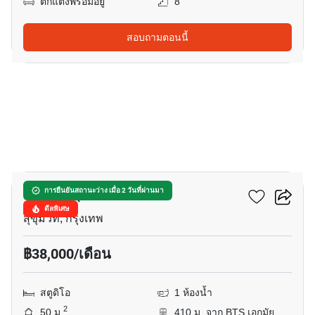
ตกแต่งพร้อมอยู่
8
สอบถามตอนนี้
17
โหมด สุขุมวิท 61
การยืนยันสถานะว่าง เมื่อ 2 วันที่ผ่านมา
ดีลพิเศษ
สุขุมวิท, กรุงเทพ
฿38,000/เดือน
สตูดิโอ
1 ห้องน้ำ
2
50 ม.
410 ม. จาก BTS เอกมัย