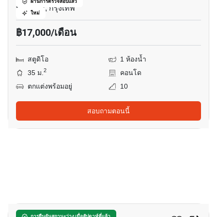
ผ่านการตรวจสอบแล้ว
ทองหล่อ, กรุงเทพ
ใหม่
฿17,000/เดือน
สตูดิโอ
1 ห้องน้ำ
2
35 ม.
คอนโด
ตกแต่งพร้อมอยู่
10
สอบถามตอนนี้
18
การยืนยันสถานะว่าง เมื่อสัปดาห์ที่แล้ว