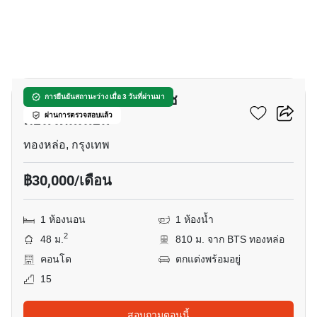
12
เอท ทองหล่อ เรสซิเดนส์ซ
การยืนยันสถานะว่าง เมื่อ 3 วันที่ผ่านมา
คอนโดมิเนียม
ผ่านการตรวจสอบแล้ว
ทองหล่อ, กรุงเทพ
฿30,000/เดือน
1 ห้องนอน
1 ห้องน้ำ
2
48 ม.
810 ม. จาก BTS ทองหล่อ
คอนโด
ตกแต่งพร้อมอยู่
15
สอบถามตอนนี้