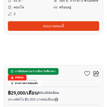
53 ม.
300 ม. จาก BTS พร้อมพงษ์
คอนโด
พร้อมอยู่
2
สอบถามตอนนี้
19
รูเนะสุ ทองหล่อ 5
การยืนยันสถานะว่าง เมื่อ 6 วันที่ผ่านมา
ดีลพิเศษ
ทองหล่อ, กรุงเทพ
ผ่านการตรวจสอบแล้ว
฿29,000/เดือน
฿31,003/เดือน
ประหยัดไป ฿2,003 บาทต่อเดือน