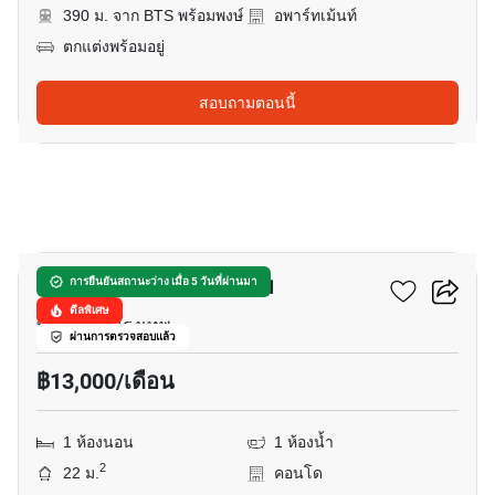
390 ม. จาก BTS พร้อมพงษ์
อพาร์ทเม้นท์
ตกแต่งพร้อมอยู่
สอบถามตอนนี้
8
บ้านจันทร์ คอนโดมิเนียม
การยืนยันสถานะว่าง เมื่อ 5 วันที่ผ่านมา
ดีลพิเศษ
ทองหล่อ, กรุงเทพ
ผ่านการตรวจสอบแล้ว
฿13,000/เดือน
1 ห้องนอน
1 ห้องน้ำ
2
22 ม.
คอนโด