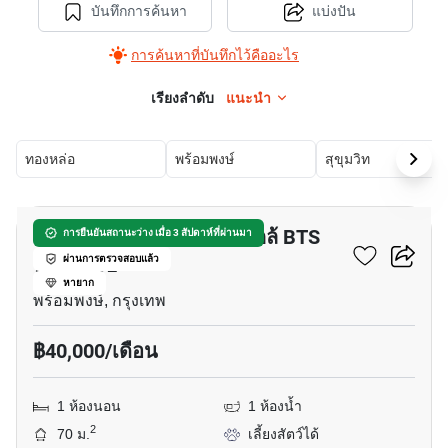
บันทึกการค้นหา
แบ่งปัน
การค้นหาที่บันทึกไว้คืออะไร
เรียงลำดับ
แนะนำ
ทองหล่อ
พร้อมพงษ์
สุขุมวิท
8
อพาร์ทเมนต์ 1-ห้องนอน ใกล้ BTS
การยืนยันสถานะว่าง เมื่อ 3 สัปดาห์ที่ผ่านมา
พร้อมพงษ์
ผ่านการตรวจสอบแล้ว
หายาก
พร้อมพงษ์, กรุงเทพ
฿40,000/เดือน
1 ห้องนอน
1 ห้องน้ำ
2
70 ม.
เลี้ยงสัตว์ได้