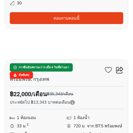
30
สอบถามตอนนี้
13
พาร์ค ออริจิ้น พร้อมพงษ์
การยืนยันสถานะว่าง เมื่อ 4 วันที่ผ่านมา
ดีลพิเศษ
พร้อมพงษ์, กรุงเทพ
฿22,000/เดือน
฿35,343/เดือน
ประหยัดไป ฿13,343 บาทต่อเดือน
1 ห้องนอน
1 ห้องน้ำ
2
33 ม.
720 ม. จาก BTS พร้อมพงษ์