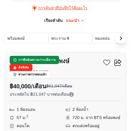
การค้นหาที่บันทึกไว้คืออะไร
เรียงลำดับ
แนะนำ
พร้อมพงษ์
พระราม 4
ทองหล่อ
16
พาร์ค ออริจิ้น พร้อมพงษ์
การยืนยันสถานะว่าง เมื่อวาน
ดีลพิเศษ
พร้อมพงษ์, กรุงเทพ
ผ่านการตรวจสอบแล้ว
฿40,000/เดือน
฿61,047/เดือน
ประหยัดไป ฿21,047 บาทต่อเดือน
1 ห้องนอน
2 ห้องน้ำ
2
57 ม.
720 ม. จาก BTS พร้อมพงษ์
คอนโด
ตกแต่งพร้อมอยู่