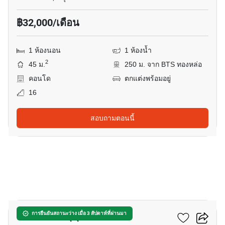
฿32,000/เดือน
1 ห้องนอน
1 ห้องน้ำ
2
45 ม.
250 ม. จาก BTS ทองหล่อ
คอนโด
ตกแต่งพร้อมอยู่
16
สอบถามตอนนี้
8
โอกะ เฮ้าส์ สุขุมวิท 36
การยืนยันสถานะว่าง เมื่อ 3 สัปดาห์ที่ผ่านมา