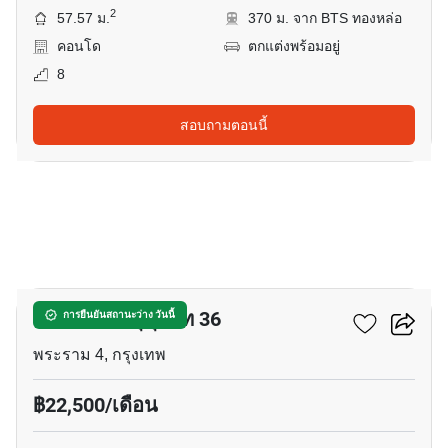
2
57.57 ม.
370 ม. จาก BTS ทองหล่อ
คอนโด
ตกแต่งพร้อมอยู่
8
สอบถามตอนนี้
8
โอกะ เฮ้าส์ สุขุมวิท 36
การยืนยันสถานะว่าง วันนี้
พระราม 4, กรุงเทพ
฿22,500/เดือน