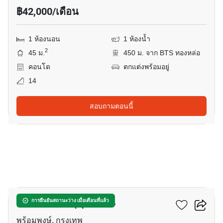
฿42,000/เดือน
1 ห้องนอน
1 ห้องน้ำ
2
45 ม.
450 ม. จาก BTS ทองหล่อ
คอนโด
ตกแต่งพร้อมอยู่
14
สอบถามตอนนี้
9
เดอะ เครสท์ สุขุมวิท 34
การยืนยันสถานะว่าง เมื่อเดือนที่แล้ว
พร้อมพงษ์, กรุงเทพ