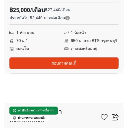
฿25,000/เดือน
฿27,440/เดือน
ประหยัดไป ฿2,440 บาทต่อเดือน
1 ห้องนอน
1 ห้องน้ำ
2
70 ม.
950 ม. จาก BTS กรุงธนบุรี
คอนโด
ตกแต่งพร้อมอยู่
สอบถามตอนนี้
17
บ้าน สาทร เจ้าพระยา
การยืนยันสถานะว่าง เมื่อวาน
คอนโดมิเนียม
ผ่านการตรวจสอบแล้ว