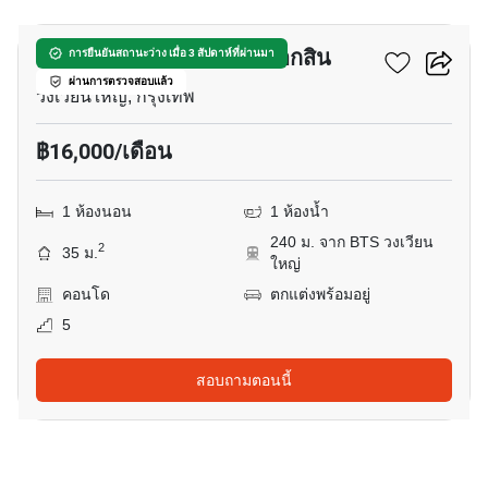
เดอะ วีว่า คอนโด สาทร-ตากสิน
การยืนยันสถานะว่าง เมื่อ 3 สัปดาห์ที่ผ่านมา
ผ่านการตรวจสอบแล้ว
วงเวียนใหญ่, กรุงเทพ
฿16,000/เดือน
1 ห้องนอน
1 ห้องน้ำ
240 ม. จาก BTS วงเวียน
2
35 ม.
ใหญ่
คอนโด
ตกแต่งพร้อมอยู่
5
สอบถามตอนนี้