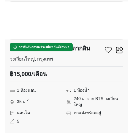
10
เดอะ วีว่า คอนโด สาทร-ตากสิน
การยืนยันสถานะว่าง เมื่อ 2 วันที่ผ่านมา
วงเวียนใหญ่, กรุงเทพ
฿15,000/เดือน
1 ห้องนอน
1 ห้องน้ำ
240 ม. จาก BTS วงเวียน
2
35 ม.
ใหญ่
คอนโด
ตกแต่งพร้อมอยู่
5