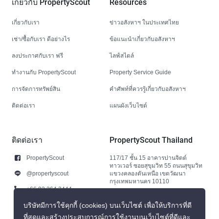
เกี่ยวกับ PropertyScout
Resources
เกี่ยวกับเรา
ข่าวอสังหาฯ ในประเทศไทย
เช่า/ซื้อกับเรา ดีอย่างไร
ข้อแนะนำเกี่ยวกับอสังหาฯ
ลงประกาศกับเรา ฟรี
ไลฟ์สไตล์
ทำงานกับ PropertyScout
Property Service Guide
การจัดการทรัพย์สิน
คำศัพท์ที่ควรรู้เกี่ยวกับอสังหาฯ
ติดต่อเรา
แผนผังเว็บไซต์
ติดต่อเรา
PropertyScout Thailand
PropertyScout
117/17 ชั้น 15 อาคารปานจิตต์
ทาวเวอร์ ซอยสุขุมวิท 55 ถนนสุขุมวิท
@propertyscout
แขวงคลองตันเหนือ เขตวัฒนา
กรุงเทพมหานคร 10110
+66 92 264 3444
+66 92 264 3444
บริษัทมีการใช้คุกกี้ (cookies) บนเว็บไซต์ เพื่อให้บริการที่ดี
ที่สุดและสร้างประสบการณ์การใช้งานบนเว็บไซต์ที่ดีและ