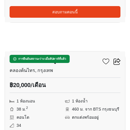
สอบถามตอนนี้
13
เออบาโน่ แอปโซลูท
การยืนยันสถานะว่าง เมื่อสัปดาห์ที่แล้ว
คลองต้นไทร, กรุงเทพ
฿20,000/เดือน
1 ห้องนอน
1 ห้องน้ำ
2
38 ม.
460 ม. จาก BTS กรุงธนบุรี
คอนโด
ตกแต่งพร้อมอยู่
34