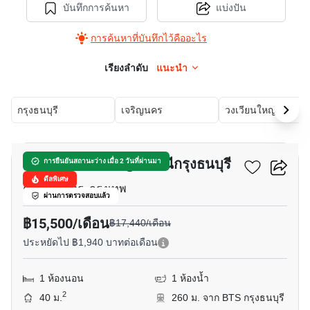
บันทึกการค้นหา
แบ่งปัน
การค้นหาที่บันทึกไว้คืออะไร
เรียงลำดับ
แนะนำ
กรุงธนบุรี
เจริญนคร
วงเวียนใหญ่
6
แบงค์คอก เฟ'ลิซ @ สถานีกรุงธนบุรี
การยืนยันสถานะว่าง เมื่อ 2 วันที่ผ่านมา
ดีลพิเศษ
คลองต้นไทร, กรุงเทพ
ผ่านการตรวจสอบแล้ว
฿15,500/เดือน
฿17,440/เดือน
ประหยัดไป ฿1,940 บาทต่อเดือน
1 ห้องนอน
1 ห้องน้ำ
2
40 ม.
260 ม. จาก BTS กรุงธนบุรี