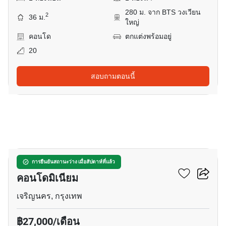
280 ม. จาก BTS วงเวียน
2
36 ม.
ใหญ่
คอนโด
ตกแต่งพร้อมอยู่
20
สอบถามตอนนี้
12
บ้าน สาทร เจ้าพระยา
การยืนยันสถานะว่าง เมื่อสัปดาห์ที่แล้ว
คอนโดมิเนียม
เจริญนคร, กรุงเทพ
฿27,000/เดือน