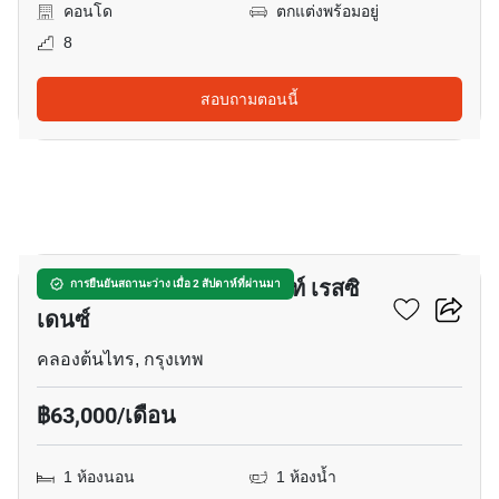
คอนโด
ตกแต่งพร้อมอยู่
8
สอบถามตอนนี้
28
แมกโนเลียส์ วอเตอร์ฟรอนท์ เรสซิ
การยืนยันสถานะว่าง เมื่อ 2 สัปดาห์ที่ผ่านมา
เดนซ์
คลองต้นไทร, กรุงเทพ
฿63,000/เดือน
1 ห้องนอน
1 ห้องน้ำ