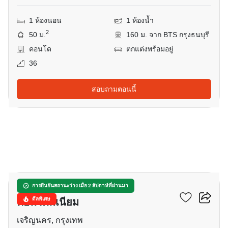
1 ห้องนอน
1 ห้องน้ำ
2
50 ม.
160 ม. จาก BTS กรุงธนบุรี
คอนโด
ตกแต่งพร้อมอยู่
36
สอบถามตอนนี้
8
บ้าน สาทร เจ้าพระยา
การยืนยันสถานะว่าง เมื่อ 2 สัปดาห์ที่ผ่านมา
คอนโดมิเนียม
ดีลพิเศษ
เจริญนคร, กรุงเทพ