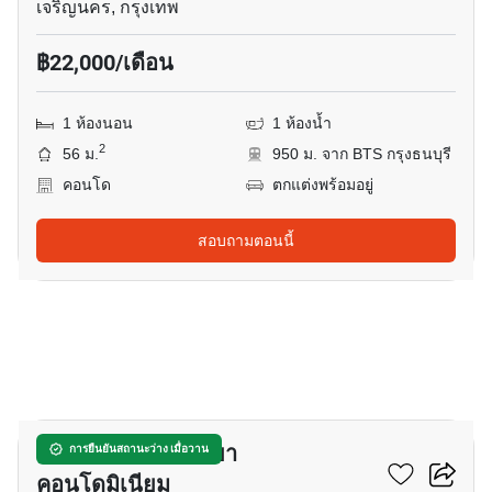
เจริญนคร, กรุงเทพ
฿22,000/เดือน
1 ห้องนอน
1 ห้องน้ำ
2
56 ม.
950 ม. จาก BTS กรุงธนบุรี
คอนโด
ตกแต่งพร้อมอยู่
สอบถามตอนนี้
11
บ้าน สาทร เจ้าพระยา
การยืนยันสถานะว่าง เมื่อวาน
คอนโดมิเนียม