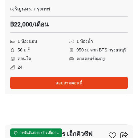
เจริญนคร, กรุงเทพ
฿22,000/เดือน
1 ห้องนอน
1 ห้องน้ำ
2
56 ม.
950 ม. จาก BTS กรุงธนบุรี
คอนโด
ตกแต่งพร้อมอยู่
24
สอบถามตอนนี้
18
เดอะ มาสเตอร์ สาทร เอ็กคิวซีฟ
การยืนยันสถานะว่าง เมื่อวาน