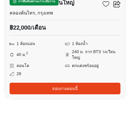
ไอดีโอ สาทร-วงเวียนใหญ่
การยืนยันสถานะว่าง เมื่อวาน
คลองต้นไทร, กรุงเทพ
฿22,000/เดือน
1 ห้องนอน
1 ห้องน้ำ
240 ม. จาก BTS วงเวียน
2
40 ม.
ใหญ่
คอนโด
ตกแต่งพร้อมอยู่
28
สอบถามตอนนี้
18