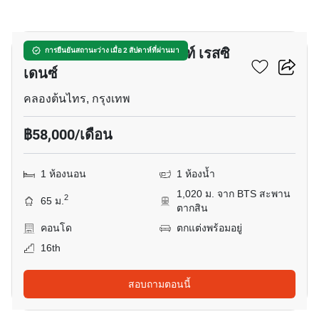
18
แมกโนเลียส์ วอเตอร์ฟรอนท์ เรสซิ
การยืนยันสถานะว่าง เมื่อ 2 สัปดาห์ที่ผ่านมา
เดนซ์
คลองต้นไทร, กรุงเทพ
฿58,000/เดือน
1 ห้องนอน
1 ห้องน้ำ
1,020 ม. จาก BTS สะพาน
2
65 ม.
ตากสิน
คอนโด
ตกแต่งพร้อมอยู่
16th
สอบถามตอนนี้