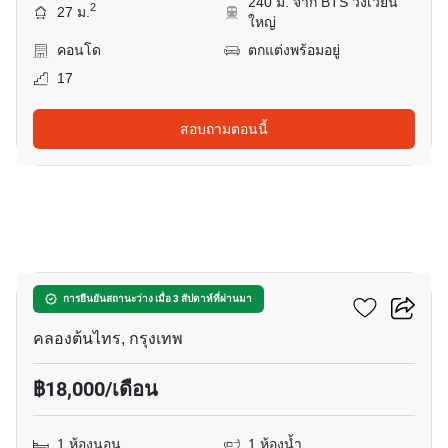
240 ม. จาก BTS วงเวียน
2
27 ม.
ใหญ่
คอนโด
ตกแต่งพร้อมอยู่
17
สอบถามตอนนี้
3
นายน์ บาย แสนสิริ
การยืนยันสถานะว่าง เมื่อ 3 สัปดาห์ที่ผ่านมา
คลองต้นไทร, กรุงเทพ
฿18,000/เดือน
1 ห้องนอน
1 ห้องน้ำ