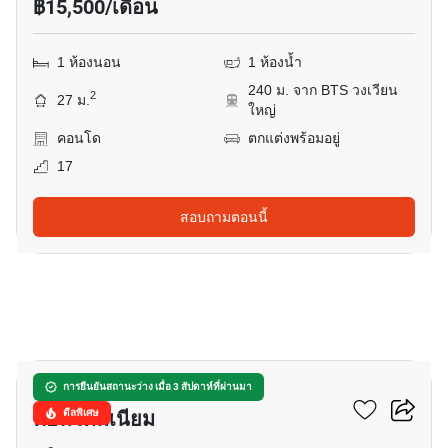
฿15,500/เดือน
1 ห้องนอน
1 ห้องน้ำ
240 ม. จาก BTS วงเวียน
2
27 ม.
ใหญ่
คอนโด
ตกแต่งพร้อมอยู่
17
สอบถามตอนนี้
8
บ้าน สาทร เจ้าพระยา
การยืนยันสถานะว่าง เมื่อ 3 สัปดาห์ที่ผ่านมา
คอนโดมิเนียม
ดีลพิเศษ