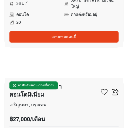
280 ม. จาก BTS วงเวียน
2
36 ม.
ใหญ่
คอนโด
ตกแต่งพร้อมอยู่
20
สอบถามตอนนี้
12
บ้าน สาทร เจ้าพระยา
การยืนยันสถานะว่าง เมื่อวาน
คอนโดมิเนียม
เจริญนคร, กรุงเทพ
฿27,000/เดือน