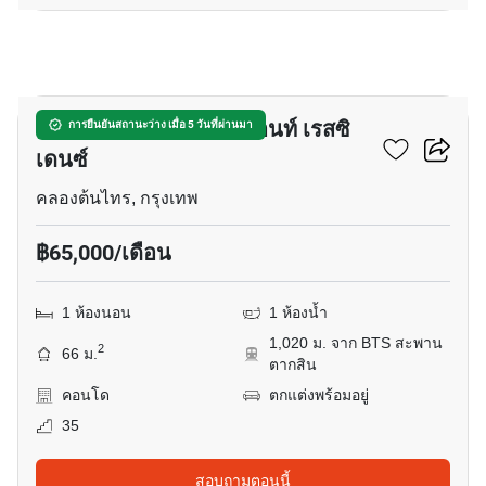
14
แมกโนเลียส์ วอเตอร์ฟรอนท์ เรสซิ
การยืนยันสถานะว่าง เมื่อ 5 วันที่ผ่านมา
เดนซ์
คลองต้นไทร, กรุงเทพ
฿65,000/เดือน
1 ห้องนอน
1 ห้องน้ำ
1,020 ม. จาก BTS สะพาน
2
66 ม.
ตากสิน
คอนโด
ตกแต่งพร้อมอยู่
35
สอบถามตอนนี้