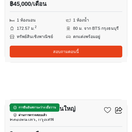
฿45,000/เดือน
1 ห้องนอน
1 ห้องน้ำ
2
172.57 ม.
80 ม. จาก BTS กรุงธนบุรี
ทรัพย์สินเชิงพาณิชย์
ตกแต่งพร้อมอยู่
สอบถามตอนนี้
10
ไอดีโอ สาทร-วงเวียนใหญ่
การยืนยันสถานะว่าง เมื่อวาน
ผ่านการตรวจสอบแล้ว
คลองต้นไทร, กรุงเทพ