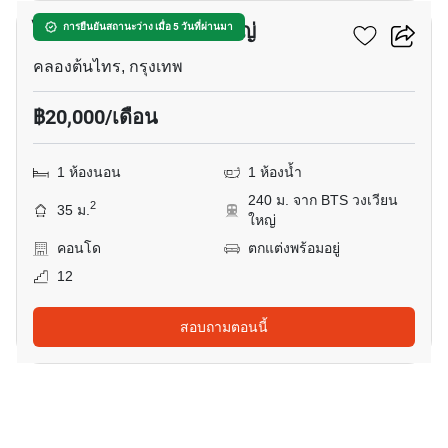
ไอดีโอ สาทร-วงเวียนใหญ่
การยืนยันสถานะว่าง เมื่อ 5 วันที่ผ่านมา
คลองต้นไทร, กรุงเทพ
฿20,000/เดือน
1 ห้องนอน
1 ห้องน้ำ
240 ม. จาก BTS วงเวียน
2
35 ม.
ใหญ่
คอนโด
ตกแต่งพร้อมอยู่
12
สอบถามตอนนี้
18