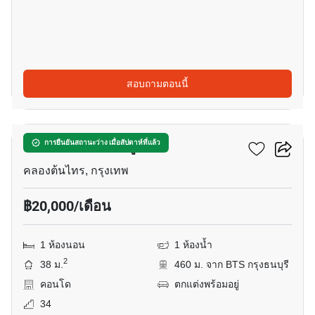
สอบถามตอนนี้
13
เออบาโน่ แอปโซลูท
การยืนยันสถานะว่าง เมื่อสัปดาห์ที่แล้ว
คลองต้นไทร, กรุงเทพ
฿20,000/เดือน
1 ห้องนอน
1 ห้องน้ำ
2
38 ม.
460 ม. จาก BTS กรุงธนบุรี
คอนโด
ตกแต่งพร้อมอยู่
34