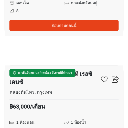
คอนโด
ตกแต่งพร้อมอยู่
8
สอบถามตอนนี้
28
แมกโนเลียส์ วอเตอร์ฟรอนท์ เรสซิ
การยืนยันสถานะว่าง เมื่อ 3 สัปดาห์ที่ผ่านมา
เดนซ์
คลองต้นไทร, กรุงเทพ
฿63,000/เดือน
1 ห้องนอน
1 ห้องน้ำ