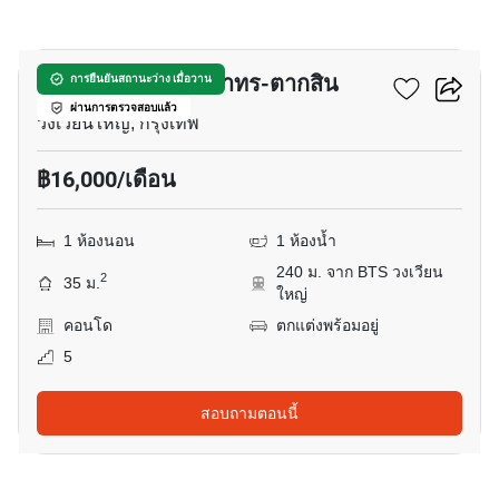
7
เดอะ วีว่า คอนโด สาทร-ตากสิน
การยืนยันสถานะว่าง เมื่อวาน
ผ่านการตรวจสอบแล้ว
วงเวียนใหญ่, กรุงเทพ
฿16,000/เดือน
1 ห้องนอน
1 ห้องน้ำ
240 ม. จาก BTS วงเวียน
2
35 ม.
ใหญ่
คอนโด
ตกแต่งพร้อมอยู่
5
สอบถามตอนนี้