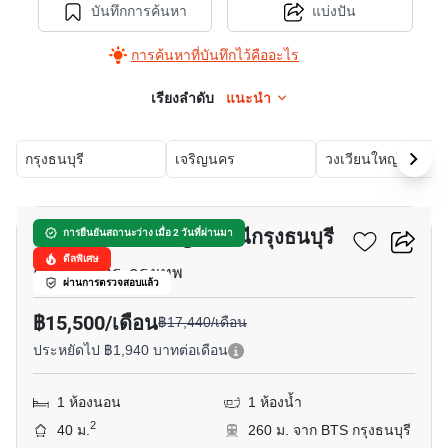
บันทึกการค้นหา
แบ่งปัน
การค้นหาที่บันทึกไว้คืออะไร
เรียงลำดับ
แนะนำ
กรุงธนบุรี
เจริญนคร
วงเวียนใหญ่
6
แบงค์คอก เฟ'ลิซ @ สถานีกรุงธนบุรี
การยืนยันสถานะว่าง เมื่อ 2 วันที่ผ่านมา
ดีลพิเศษ
คลองต้นไทร, กรุงเทพ
ผ่านการตรวจสอบแล้ว
฿15,500/เดือน
฿17,440/เดือน
ประหยัดไป ฿1,940 บาทต่อเดือน
1 ห้องนอน
1 ห้องน้ำ
2
40 ม.
260 ม. จาก BTS กรุงธนบุรี