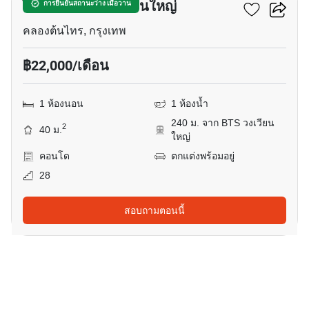
ไอดีโอ สาทร-วงเวียนใหญ่
การยืนยันสถานะว่าง เมื่อวาน
คลองต้นไทร, กรุงเทพ
฿22,000/เดือน
1 ห้องนอน
1 ห้องน้ำ
240 ม. จาก BTS วงเวียน
2
40 ม.
ใหญ่
คอนโด
ตกแต่งพร้อมอยู่
28
สอบถามตอนนี้
8