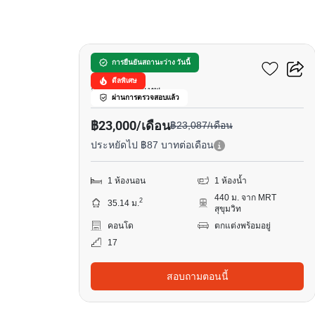
13
โนเบิล รีโคล
การยืนยันสถานะว่าง วันนี้
ดีลพิเศษ
สุขุมวิท, กรุงเทพ
ผ่านการตรวจสอบแล้ว
฿23,000/เดือน
฿23,087/เดือน
ประหยัดไป ฿87 บาทต่อเดือน
1 ห้องนอน
1 ห้องน้ำ
440 ม. จาก MRT
2
35.14 ม.
สุขุมวิท
คอนโด
ตกแต่งพร้อมอยู่
17
สอบถามตอนนี้