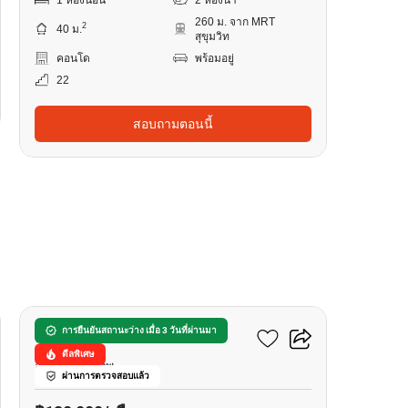
260 ม. จาก MRT
2
40 ม.
สุขุมวิท
คอนโด
พร้อมอยู่
22
สอบถามตอนนี้
23
ลาส โคลินาส
การยืนยันสถานะว่าง เมื่อ 3 วันที่ผ่านมา
ดีลพิเศษ
อโศก, กรุงเทพ
ผ่านการตรวจสอบแล้ว