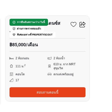
14
รอย์ช ไพรเวท เรสซิเดนซ์ส
การยืนยันสถานะว่าง วันนี้
ผ่านการตรวจสอบแล้ว
พร้อมพงษ์, กรุงเทพ
พิเศษเฉพาะที่ PROPERTYSCOUT
฿85,000/เดือน
2 ห้องนอน
2 ห้องน้ำ
610 ม. จาก MRT
2
111 ม.
สุขุมวิท
คอนโด
ตกแต่งพร้อมอยู่
17
สอบถามตอนนี้