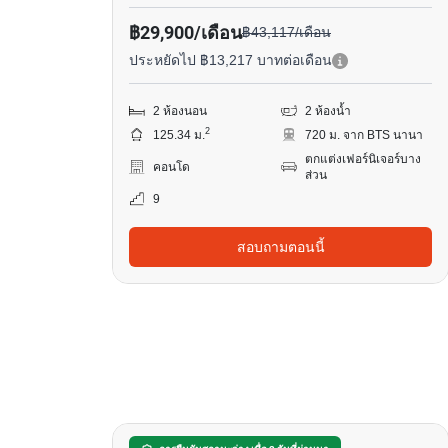
฿29,900/เดือน
฿43,117/เดือน
ประหยัดไป ฿13,217 บาทต่อเดือน
2 ห้องนอน
2 ห้องน้ำ
2
125.34 ม.
720 ม. จาก BTS นานา
ตกแต่งเฟอร์นิเจอร์บาง
คอนโด
ส่วน
9
สอบถามตอนนี้
11