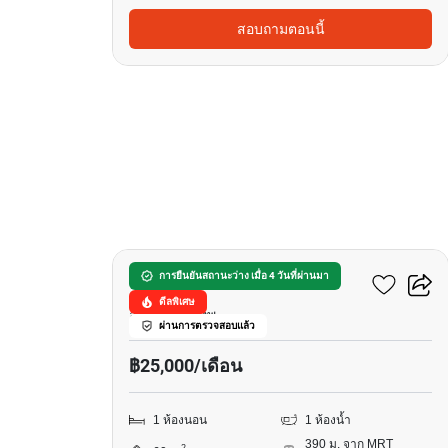
สอบถามตอนนี้
9
สุขุมวิท ลิฟวิ่ง ทาวน์
การยืนยันสถานะว่าง เมื่อ 4 วันที่ผ่านมา
ดีลพิเศษ
อโศก, กรุงเทพ
ผ่านการตรวจสอบแล้ว
฿25,000/เดือน
1 ห้องนอน
1 ห้องน้ำ
390 ม. จาก MRT
2