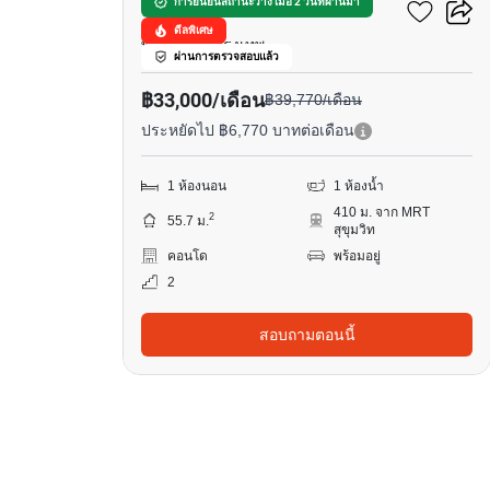
วาลเด้น อโศก
การยืนยันสถานะว่าง เมื่อ 2 วันที่ผ่านมา
ดีลพิเศษ
พร้อมพงษ์, กรุงเทพ
ผ่านการตรวจสอบแล้ว
฿33,000/เดือน
฿39,770/เดือน
ประหยัดไป ฿6,770 บาทต่อเดือน
1 ห้องนอน
1 ห้องน้ำ
410 ม. จาก MRT
2
55.7 ม.
สุขุมวิท
คอนโด
พร้อมอยู่
2
สอบถามตอนนี้