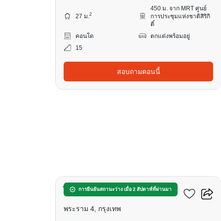
450 ม. จาก MRT ศูนย์
2
27 ม.
การประชุมแห่งชาติสิริกิ
ติ์
คอนโด
ตกแต่งพร้อมอยู่
15
สอบถามตอนนี้
10
ไลฟ์ พระราม 4 - อโศก
การยืนยันสถานะว่าง เมื่อ 2 สัปดาห์ที่ผ่านมา
พระราม 4, กรุงเทพ