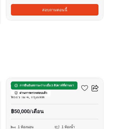
สอบถามตอนนี้
17
ไลฟ์ พระราม 4 - อโศก
การยืนยันสถานะว่าง เมื่อ 3 สัปดาห์ที่ผ่านมา
ผ่านการตรวจสอบแล้ว
พระราม 4, กรุงเทพ
฿50,000/เดือน
1 ห้องนอน
1 ห้องน้ำ