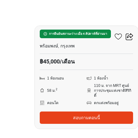
10
วินด์แฮม เรสซิเดนท์
การยืนยันสถานะว่าง เมื่อ 4 สัปดาห์ที่ผ่านมา
พร้อมพงษ์, กรุงเทพ
฿45,000/เดือน
1 ห้องนอน
1 ห้องน้ำ
110 ม. จาก MRT ศูนย์
2
58 ม.
การประชุมแห่งชาติสิริกิ
ติ์
คอนโด
ตกแต่งพร้อมอยู่
สอบถามตอนนี้