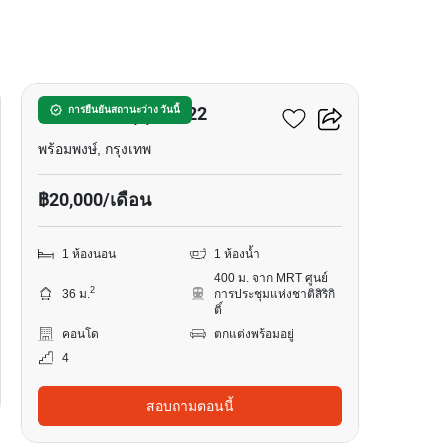
8
เดอะ เนสท์ สุขุมวิท 22
การยืนยันสถานะว่าง วันนี้
พร้อมพงษ์, กรุงเทพ
฿20,000/เดือน
1 ห้องนอน
1 ห้องน้ำ
400 ม. จาก MRT ศูนย์
2
36 ม.
การประชุมแห่งชาติสิริกิ
ติ์
คอนโด
ตกแต่งพร้อมอยู่
4
สอบถามตอนนี้