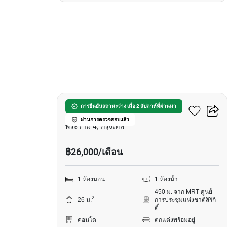
14
ไลฟ์ พระราม 4 - อโศก
การยืนยันสถานะว่าง เมื่อ 2 สัปดาห์ที่ผ่านมา
ผ่านการตรวจสอบแล้ว
พระราม 4, กรุงเทพ
฿26,000/เดือน
1 ห้องนอน
1 ห้องน้ำ
450 ม. จาก MRT ศูนย์
2
26 ม.
การประชุมแห่งชาติสิริกิ
ติ์
คอนโด
ตกแต่งพร้อมอยู่