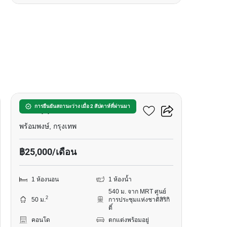
15
โว๊ค สุขุมวิท16 คอนโดมิเนียม
การยืนยันสถานะว่าง เมื่อ 2 สัปดาห์ที่ผ่านมา
พร้อมพงษ์, กรุงเทพ
฿25,000/เดือน
1 ห้องนอน
1 ห้องน้ำ
540 ม. จาก MRT ศูนย์
2
50 ม.
การประชุมแห่งชาติสิริกิ
ติ์
คอนโด
ตกแต่งพร้อมอยู่