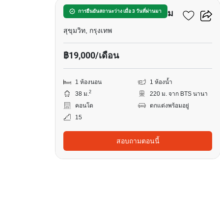
เดอะ เฮอริเทจ คอนโดมิเนียม
การยืนยันสถานะว่าง เมื่อ 3 วันที่ผ่านมา
สุขุมวิท, กรุงเทพ
฿19,000/เดือน
1 ห้องนอน
1 ห้องน้ำ
2
38 ม.
220 ม. จาก BTS นานา
คอนโด
ตกแต่งพร้อมอยู่
15
สอบถามตอนนี้