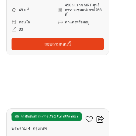
450 ม. จาก MRT ศูนย์
2
49 ม.
การประชุมแห่งชาติสิริกิ
ติ์
คอนโด
ตกแต่งพร้อมอยู่
33
สอบถามตอนนี้
14
ไลฟ์ พระราม 4 - อโศก
การยืนยันสถานะว่าง เมื่อ 2 สัปดาห์ที่ผ่านมา
พระราม 4, กรุงเทพ