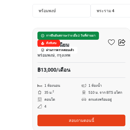
พร้อมพงษ์
พระราม 4
4
เดอะ ไพร์ม สวีท
การยืนยันสถานะว่าง เมื่อ 2 วันที่ผ่านมา
ดีลพิเศษ
คอนโดมิเนียม
ผ่านการตรวจสอบแล้ว
พร้อมพงษ์, กรุงเทพ
฿13,000/เดือน
1 ห้องนอน
1 ห้องน้ำ
2
35 ม.
510 ม. จาก BTS อโศก
คอนโด
ตกแต่งพร้อมอยู่
4
สอบถามตอนนี้