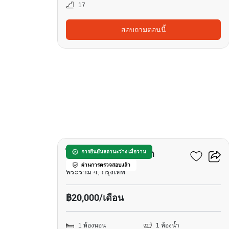
17
สอบถามตอนนี้
6
ไลฟ์ พระราม 4 - อโศก
การยืนยันสถานะว่าง เมื่อวาน
ผ่านการตรวจสอบแล้ว
พระราม 4, กรุงเทพ
฿20,000/เดือน
1 ห้องนอน
1 ห้องน้ำ