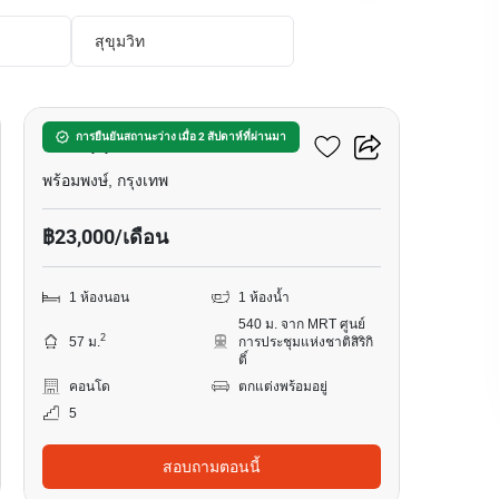
สุขุมวิท
13
โว๊ค สุขุมวิท16 คอนโดมิเนียม
การยืนยันสถานะว่าง เมื่อ 2 สัปดาห์ที่ผ่านมา
พร้อมพงษ์, กรุงเทพ
฿23,000/เดือน
1 ห้องนอน
1 ห้องน้ำ
540 ม. จาก MRT ศูนย์
2
57 ม.
การประชุมแห่งชาติสิริกิ
ติ์
คอนโด
ตกแต่งพร้อมอยู่
5
สอบถามตอนนี้