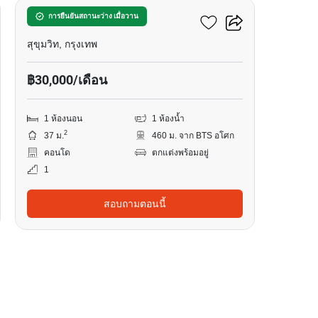
ฟินน์ อโศก
การยืนยันสถานะว่าง เมื่อวาน
สุขุมวิท, กรุงเทพ
฿30,000/เดือน
1 ห้องนอน
1 ห้องน้ำ
2
37 ม.
460 ม. จาก BTS อโศก
คอนโด
ตกแต่งพร้อมอยู่
1
สอบถามตอนนี้