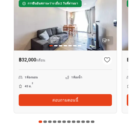
การยืนยันสถานะว่าง เมื่อ 2 วันที่ผ่านมา
19
฿32,000
฿3
/
เดือน
1
ห้องนอน
1
ห้องน้ำ
2
45 ม.
สอบถามตอนนี้