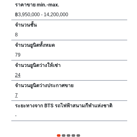
ราคาขาย min.-max.
รา
฿3,950,000 - 14,200,000
฿5,
จำนวนชั้น
จำน
8
8
จำนวนยูนิตทั้งหมด
จำน
79
30
จำนวนยูนิตว่างให้เช่า
จำน
24
59
จำนวนยูนิตว่างประกาศขาย
จำน
7
11
ระยะทางจาก BTS รถไฟฟ้าสนามกีฬาแห่งชาติ
ระ
-
57 