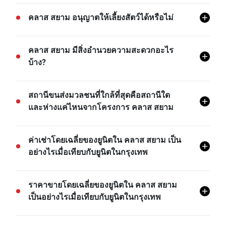
โครงการ คลาส สยาม มีทั้งหมด 79 ยูนิต
คลาส สยาม อนุญาตให้เลี้ยงสัตว์ได้หรือไม่
โครงการ คลาส สยาม ไม่อนุญาตให้นำสัตว์เลี้ยงเข้า เว้น
คลาส สยาม มีสิ่งอำนวยความสะดวกอะไร
แต่ว่าจะได้รับอนุญาตจากฝ่ายนิติบุคคล
บ้าง?
คลาส สยาม มีสิ่งอำนวยความสะดวกต่างๆ มากมาย เช่น
สถานีขนส่งมวลชนที่ใกล้ที่สุดคือสถานีใด
ระบบรักษาความปลอดภัย 24 ชม, สระว่ายน้ำ, กล้อง
และห่างแค่ไหนจากโครงการ คลาส สยาม
วงจรปิด, จากุซซี่, ที่จอดรถชั้นใต้ดิน, และอีกมายมาย
BTS รถไฟฟ้าสนามกีฬาแห่งชาติ คือสถานีขนส่งที่ใกล้
ค่าเช่าโดยเฉลี่ยของยูนิตใน คลาส สยาม เป็น
ที่สุดจากโครงการ คลาส สยาม และอยู่ห่างไปประมาณ
อย่างไรเมื่อเทียบกับยูนิตในกรุงเทพ
0.21 กม.
- ค่าเช่าของยูนิต 1 ห้องนอนในโครงการ คลาส สยาม
ราคาขายโดยเฉลี่ยของยูนิตใน คลาส สยาม
โดยเฉลี่ยแล้วจะอยู่ที่เรท 12.28% ต่ำกว่าค่าเช่าของยูนิต
เป็นอย่างไรเมื่อเทียบกับยูนิตในกรุงเทพ
1 ห้องนอนในกรุงเทพ
ค่าเช่าของยูนิต 2 ห้องนอนในโครงการ คลาส สยาม