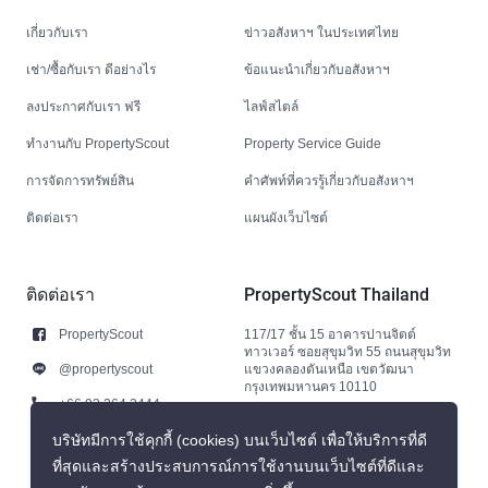
เกี่ยวกับเรา
ข่าวอสังหาฯ ในประเทศไทย
เช่า/ซื้อกับเรา ดีอย่างไร
ข้อแนะนำเกี่ยวกับอสังหาฯ
ลงประกาศกับเรา ฟรี
ไลฟ์สไตล์
ทำงานกับ PropertyScout
Property Service Guide
การจัดการทรัพย์สิน
คำศัพท์ที่ควรรู้เกี่ยวกับอสังหาฯ
ติดต่อเรา
แผนผังเว็บไซต์
ติดต่อเรา
PropertyScout Thailand
PropertyScout
117/17 ชั้น 15 อาคารปานจิตต์
ทาวเวอร์ ซอยสุขุมวิท 55 ถนนสุขุมวิท
@propertyscout
แขวงคลองตันเหนือ เขตวัฒนา
กรุงเทพมหานคร 10110
+66 92 264 3444
+66 92 264 3444
บริษัทมีการใช้คุกกี้ (cookies) บนเว็บไซต์ เพื่อให้บริการที่ดี
ที่สุดและสร้างประสบการณ์การใช้งานบนเว็บไซต์ที่ดีและ
contact@propertyscout.co.th