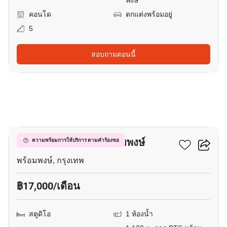
พงษ์
คอนโด
ตกแต่งพร้อมอยู่
5
สอบถามตอนนี้
8
ควินทารา มาย'เซน พร้อมพงษ์
ความพร้อมการให้บริการ ตามคำร้องขอ
พร้อมพงษ์, กรุงเทพ
฿17,000/เดือน
สตูดิโอ
1 ห้องน้ำ