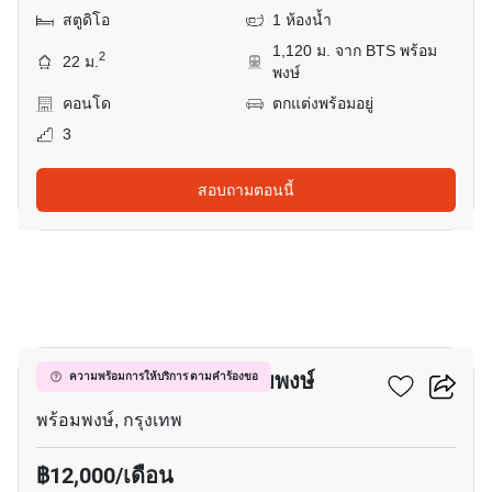
สตูดิโอ
1 ห้องน้ำ
1,120 ม. จาก BTS พร้อม
2
22 ม.
พงษ์
คอนโด
ตกแต่งพร้อมอยู่
3
สอบถามตอนนี้
11
ควินทารา มาย'เซน พร้อมพงษ์
ความพร้อมการให้บริการ ตามคำร้องขอ
พร้อมพงษ์, กรุงเทพ
฿12,000/เดือน