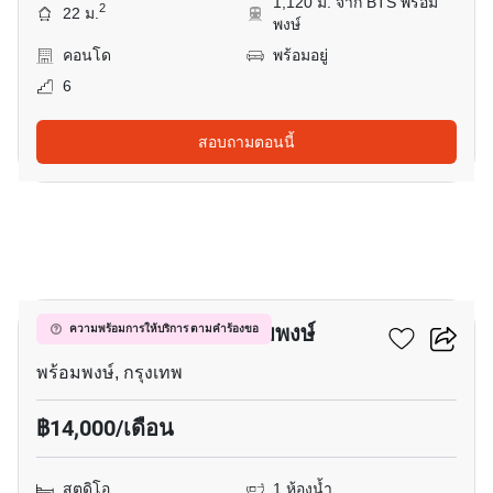
1,120 ม. จาก BTS พร้อม
2
22 ม.
พงษ์
คอนโด
พร้อมอยู่
6
สอบถามตอนนี้
10
ควินทารา มาย'เซน พร้อมพงษ์
ความพร้อมการให้บริการ ตามคำร้องขอ
พร้อมพงษ์, กรุงเทพ
฿14,000/เดือน
สตูดิโอ
1 ห้องน้ำ