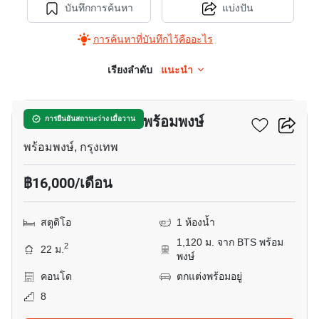
บันทึกการค้นหา
แบ่งปัน
การค้นหาที่บันทึกไว้คืออะไร
เรียงลำดับ
แนะนำ
10
ควินทารา มาย'เซน พร้อมพงษ์
การยืนยันสถานะว่าง เมื่อวาน
พร้อมพงษ์, กรุงเทพ
฿16,000/เดือน
สตูดิโอ
1 ห้องน้ำ
1,120 ม. จาก BTS พร้อม
2
22 ม.
พงษ์
คอนโด
ตกแต่งพร้อมอยู่
8