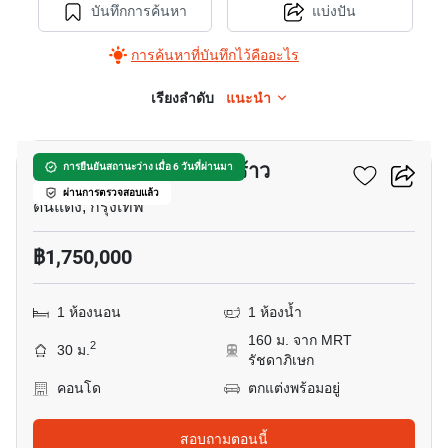
บันทึกการค้นหา
แบ่งปัน
การค้นหาที่บันทึกไว้คืออะไร
เรียงลำดับ
แนะนำ
5
คอนโด วัน รัชดา-ลาดพร้าว
การยืนยันสถานะว่าง เมื่อ 6 วันที่ผ่านมา
ผ่านการตรวจสอบแล้ว
ดินแดง, กรุงเทพ
฿1,750,000
1 ห้องนอน
1 ห้องน้ำ
160 ม. จาก MRT
2
30 ม.
รัชดาภิเษก
คอนโด
ตกแต่งพร้อมอยู่
สอบถามตอนนี้