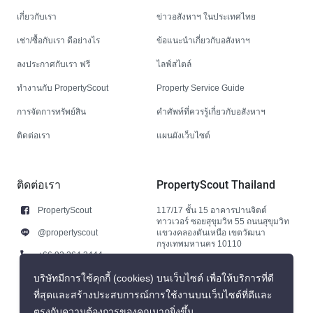
เกี่ยวกับเรา
ข่าวอสังหาฯ ในประเทศไทย
เช่า/ซื้อกับเรา ดีอย่างไร
ข้อแนะนำเกี่ยวกับอสังหาฯ
ลงประกาศกับเรา ฟรี
ไลฟ์สไตล์
ทำงานกับ PropertyScout
Property Service Guide
การจัดการทรัพย์สิน
คำศัพท์ที่ควรรู้เกี่ยวกับอสังหาฯ
ติดต่อเรา
แผนผังเว็บไซต์
ติดต่อเรา
PropertyScout Thailand
PropertyScout
117/17 ชั้น 15 อาคารปานจิตต์
ทาวเวอร์ ซอยสุขุมวิท 55 ถนนสุขุมวิท
@propertyscout
แขวงคลองตันเหนือ เขตวัฒนา
กรุงเทพมหานคร 10110
+66 92 264 3444
+66 92 264 3444
บริษัทมีการใช้คุกกี้ (cookies) บนเว็บไซต์ เพื่อให้บริการที่ดี
ที่สุดและสร้างประสบการณ์การใช้งานบนเว็บไซต์ที่ดีและ
contact@propertyscout.co.th
ตรงกับความต้องการของคุณมากยิ่งขึ้น