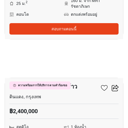
160 ม. จาก MRT
2
25 ม.
รัชดาภิเษก
คอนโด
ตกแต่งพร้อมอยู่
สอบถามตอนนี้
9
คอนโด วัน รัชดา-ลาดพร้าว
ความพร้อมการให้บริการ ตามคำร้องขอ
ดินแดง, กรุงเทพ
฿2,400,000
สตูดิโอ
1 ห้องน้ำ