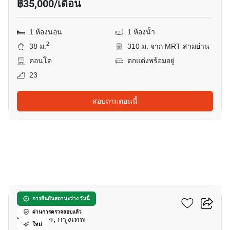
฿35,000/เดือน
1 ห้องนอน
1 ห้องน้ำ
2
38 ม.
310 ม. จาก MRT สามย่าน
คอนโด
ตกแต่งพร้อมอยู่
23
สอบถามตอนนี้
4
คัลเจอร์ จุฬา
การยืนยันสถานะว่าง วันนี้
ผ่านการตรวจสอบแล้ว
พระราม 4, กรุงเทพ
ใหม่