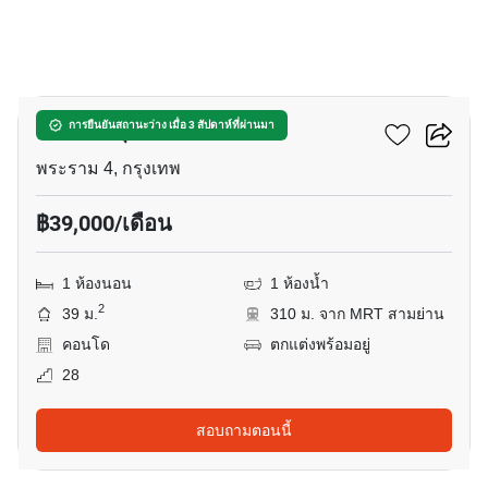
6
คัลเจอร์ จุฬา
การยืนยันสถานะว่าง เมื่อ 3 สัปดาห์ที่ผ่านมา
พระราม 4, กรุงเทพ
฿39,000/เดือน
1 ห้องนอน
1 ห้องน้ำ
2
39 ม.
310 ม. จาก MRT สามย่าน
คอนโด
ตกแต่งพร้อมอยู่
28
สอบถามตอนนี้