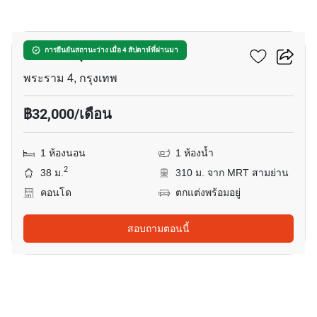
9
คัลเจอร์ จุฬา
การยืนยันสถานะว่าง เมื่อ 4 สัปดาห์ที่ผ่านมา
พระราม 4, กรุงเทพ
฿32,000/เดือน
1 ห้องนอน
1 ห้องน้ำ
2
38 ม.
310 ม. จาก MRT สามย่าน
คอนโด
ตกแต่งพร้อมอยู่
สอบถามตอนนี้