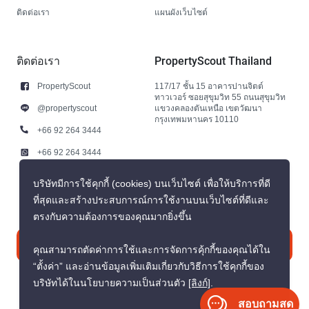
ติดต่อเรา
แผนผังเว็บไซต์
ติดต่อเรา
PropertyScout Thailand
PropertyScout
117/17 ชั้น 15 อาคารปานจิตต์
ทาวเวอร์ ซอยสุขุมวิท 55 ถนนสุขุมวิท
@propertyscout
แขวงคลองตันเหนือ เขตวัฒนา
กรุงเทพมหานคร 10110
+66 92 264 3444
+66 92 264 3444
contact@propertyscout.co.th
บริษัทมีการใช้คุกกี้ (cookies) บนเว็บไซต์ เพื่อให้บริการที่ดี
ที่สุดและสร้างประสบการณ์การใช้งานบนเว็บไซต์ที่ดีและ
ตรงกับความต้องการของคุณมากยิ่งขึ้น
ติดต่อเรา
คุณสามารถตัดค่าการใช้และการจัดการคุ้กกี้ของคุณได้ใน
“ตั้งค่า” และอ่านข้อมูลเพิ่มเติมเกี่ยวกับวิธีการใช้คุกกี้ของ
บริษัทได้ในนโยบายความเป็นส่วนตัว
[ลิงก์]
.
สอบถามสด