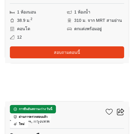
1 ห้องนอน
1 ห้องน้ำ
2
38.9 ม.
310 ม. จาก MRT สามย่าน
คอนโด
ตกแต่งพร้อมอยู่
12
สอบถามตอนนี้
4
คัลเจอร์ จุฬา
การยืนยันสถานะว่าง วันนี้
ผ่านการตรวจสอบแล้ว
พระราม 4, กรุงเทพ
ใหม่