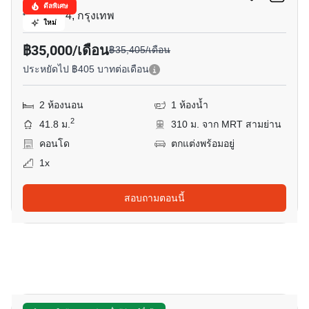
ดีลพิเศษ
พระราม 4, กรุงเทพ
ใหม่
฿35,000/เดือน
฿35,405/เดือน
ประหยัดไป ฿405 บาทต่อเดือน
2 ห้องนอน
1 ห้องน้ำ
2
41.8 ม.
310 ม. จาก MRT สามย่าน
คอนโด
ตกแต่งพร้อมอยู่
1x
สอบถามตอนนี้
9