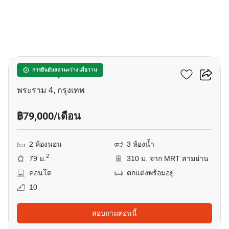
13
คัลเจอร์ จุฬา
การยืนยันสถานะว่าง เมื่อวาน
พระราม 4, กรุงเทพ
฿79,000/เดือน
2 ห้องนอน
3 ห้องน้ำ
2
79 ม.
310 ม. จาก MRT สามย่าน
คอนโด
ตกแต่งพร้อมอยู่
10
สอบถามตอนนี้