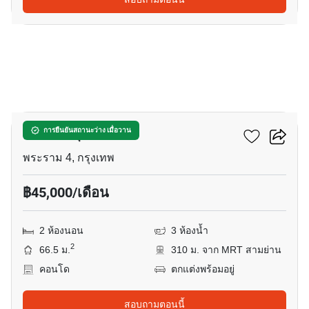
13
คัลเจอร์ จุฬา
การยืนยันสถานะว่าง เมื่อวาน
พระราม 4, กรุงเทพ
฿45,000/เดือน
2 ห้องนอน
3 ห้องน้ำ
2
66.5 ม.
310 ม. จาก MRT สามย่าน
คอนโด
ตกแต่งพร้อมอยู่
สอบถามตอนนี้