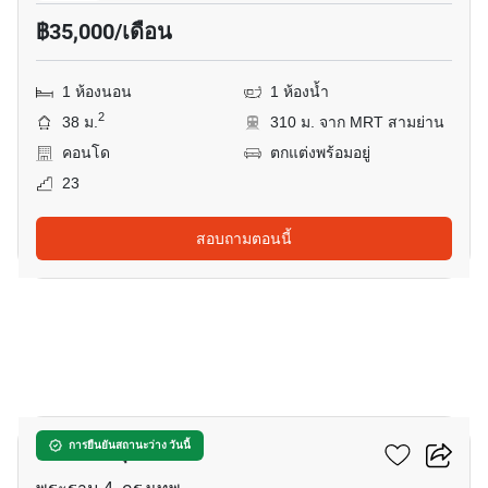
฿35,000/เดือน
1 ห้องนอน
1 ห้องน้ำ
2
38 ม.
310 ม. จาก MRT สามย่าน
คอนโด
ตกแต่งพร้อมอยู่
23
สอบถามตอนนี้
5
คัลเจอร์ จุฬา
การยืนยันสถานะว่าง วันนี้