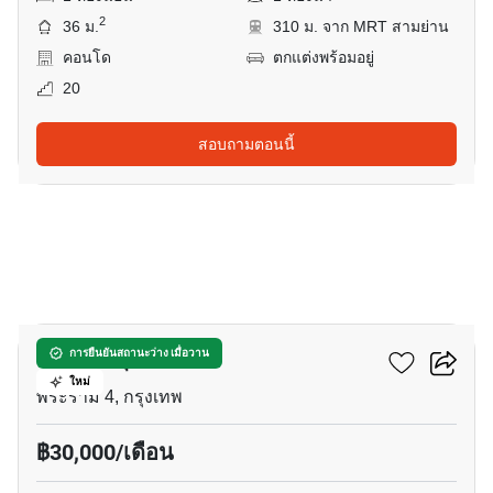
2
36 ม.
310 ม. จาก MRT สามย่าน
คอนโด
ตกแต่งพร้อมอยู่
20
สอบถามตอนนี้
11
คัลเจอร์ จุฬา
การยืนยันสถานะว่าง เมื่อวาน
ใหม่
พระราม 4, กรุงเทพ
฿30,000/เดือน