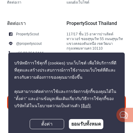
ติดต่อเรา
แผนผังเว็บไซต์
ติดต่อเรา
PropertyScout Thailand
PropertyScout
117/17 ชั้น 15 อาคารปานจิตต์
ทาวเวอร์ ซอยสุขุมวิท 55 ถนนสุขุมวิท
@propertyscout
แขวงคลองตันเหนือ เขตวัฒนา
กรุงเทพมหานคร 10110
+66 92 264 3444
+66 92 264 3444
บริษัทมีการใช้คุกกี้ (cookies) บนเว็บไซต์ เพื่อให้บริการที่ดี
ที่สุดและสร้างประสบการณ์การใช้งานบนเว็บไซต์ที่ดีและ
contact@propertyscout.co.th
ตรงกับความต้องการของคุณมากยิ่งขึ้น
คุณสามารถตัดค่าการใช้และการจัดการคุ้กกี้ของคุณได้ใน
“ตั้งค่า” และอ่านข้อมูลเพิ่มเติมเกี่ยวกับวิธีการใช้คุกกี้ของ
ติดต่อเรา
บริษัทได้ในนโยบายความเป็นส่วนตัว
[ลิงก์]
.
ตั้งค่า
ยอมรับทั้งหมด
สอบถามตอนนี้