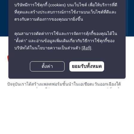
บริษัทมีการใช้คุกกี้ (cookies) บนเว็บไซต์ เพื่อให้บริการที่ดี
ยืนยัน
ที่สุดและสร้างประสบการณ์การใช้งานบนเว็บไซต์ที่ดีและ
ตรงกับความต้องการของคุณมากยิ่งขึ้น
คุณสามารถตัดค่าการใช้และการจัดการคุ้กกี้ของคุณได้ใน
“ตั้งค่า” และอ่านข้อมูลเพิ่มเติมเกี่ยวกับวิธีการใช้คุกกี้ของ
บริษัทได้ในนโยบายความเป็นส่วนตัว
[ลิงก์]
.
ตั้งค่า
ยอมรับทั้งหมด
ปัจจุบันเราได้สร้างแพลตฟอร์มชั้นนำในเอเชียตะวันออกเฉียงใต้
แบบครบวงจร เพื่อทำให้การเช่า และขายอสังหาริมทรัพย์เป็นเรื่อง
ง่าย และโปร่งใสที่สุดสำหรับทุกคนทั้งผู้เช่า, ผู้ซื้อ, เจ้าของ และนาย
หน้า PropertyScout ก่อตั้งขึ้นในปีพ.ศ. 2563 ด้วยอัตราการเติบโต
ก้าวกระโดดและการพัฒนาสินค้าและบริการอย่างเข้มข้นและต่อ
เนื่อง ทำให้เราได้ขึ้นแท่นผู้เชี่ยวชาญในการจัดการด้านการเช่า
และซื้ออันดับต้นของตลาดอสังหาริมทรัพย์ในประเทศไทยอย่าง
รวดเร็ว