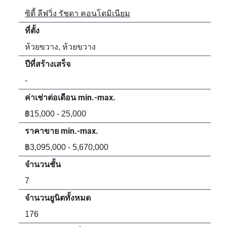
ซิตี้ ลีฟวิ่ง รัชดา คอนโดมิเนียม
ซิต
ที่ตั้ง
ที่ตั้
ห้วยขวาง, ห้วยขวาง
ห้ว
ปีที่สร้างเสร็จ
ปีที
-
20
ค่าเช่าต่อเดือน min.-max.
ค่า
฿15,000 - 25,000
฿15
ราคาขาย min.-max.
รา
฿3,095,000 - 5,670,000
฿3,
จำนวนชั้น
จำน
7
8
จำนวนยูนิตทั้งหมด
จำน
176
1,4