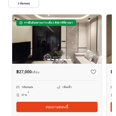
2
ห้องนอน
การยืนยันสถานะว่าง เมื่อ 2 สัปดาห์ที่ผ่านมา
14
฿27,000
฿2
/
เดือน
1
ห้องนอน
1
ห้องน้ำ
2
37 ม.
สอบถามตอนนี้