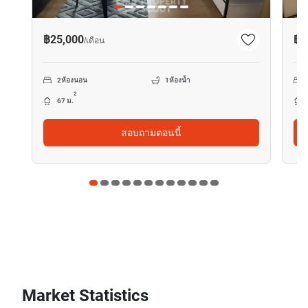
฿25,000
฿1
/
เดือน
2
ห้องนอน
1
ห้องน้ำ
2
67 ม.
สอบถามตอนนี้
Market Statistics