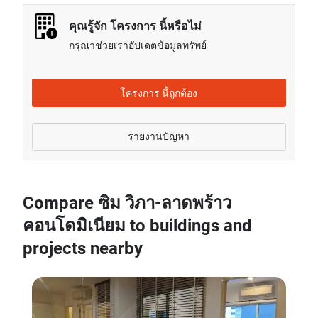
ลาดพร้าว คอนโดมิเนียม โดยเฉลี่ยแล้วจะอยู่ที่เรท
84.52% สูงกว่าค่าเช่าของยูนิต 2 ห้องนอนในกรุงเทพ
คุณรู้จัก โครงการ นี้หรือไม่
กรุณาช่วยเราอัปเดตข้อมูลทรัพย์
โครงการ นี้ถูกต้อง
รายงานปัญหา
Compare ซิม วิภา-ลาดพร้าว
คอนโดมิเนียม to buildings and
projects nearby