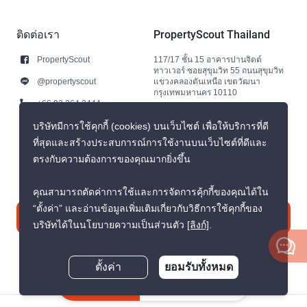
ติดต่อเรา
PropertyScout Thailand
PropertyScout
117/17 ชั้น 15 อาคารปานจิตต์
ทาวเวอร์ ซอยสุขุมวิท 55 ถนนสุขุมวิท
@propertyscout
แขวงคลองตันเหนือ เขตวัฒนา
กรุงเทพมหานคร 10110
+66 92 264 3444
+66 92 264 3444
บริษัทมีการใช้คุกกี้ (cookies) บนเว็บไซต์ เพื่อให้บริการที่ดี
ที่สุดและสร้างประสบการณ์การใช้งานบนเว็บไซต์ที่ดีและ
contact@propertyscout.co.th
ตรงกับความต้องการของคุณมากยิ่งขึ้น
คุณสามารถตัดค่าการใช้และการจัดการคุ้กกี้ของคุณได้ใน
“ตั้งค่า” และอ่านข้อมูลเพิ่มเติมเกี่ยวกับวิธีการใช้คุกกี้ของ
ติดต่อเรา
บริษัทได้ในนโยบายความเป็นส่วนตัว
[ลิงก์]
.
ตั้งค่า
ยอมรับทั้งหมด
สอบถามตอนนี้