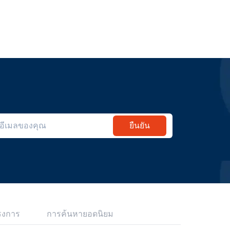
ยืนยัน
รงการ
การค้นหายอดนิยม