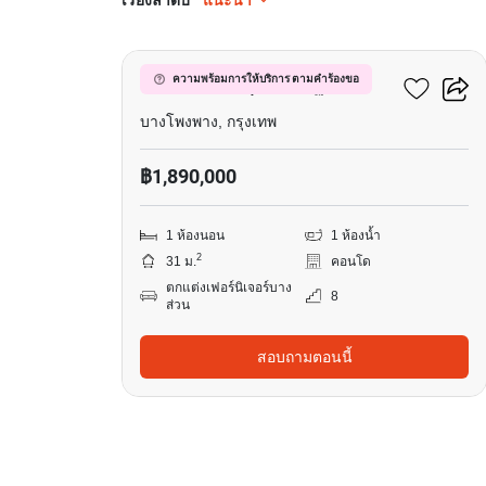
เรียงลำดับ
แนะนำ
4
ดีคอนโด สาธุประดิษฐ์ 49
ความพร้อมการให้บริการ ตามคำร้องขอ
บางโพงพาง, กรุงเทพ
฿1,890,000
1 ห้องนอน
1 ห้องน้ำ
2
31 ม.
คอนโด
ตกแต่งเฟอร์นิเจอร์บาง
8
ส่วน
สอบถามตอนนี้