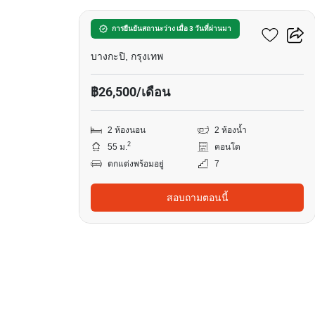
นิช โมโน พระราม 9
การยืนยันสถานะว่าง เมื่อ 3 วันที่ผ่านมา
บางกะปิ, กรุงเทพ
฿26,500/เดือน
2 ห้องนอน
2 ห้องน้ำ
2
55 ม.
คอนโด
ตกแต่งพร้อมอยู่
7
สอบถามตอนนี้