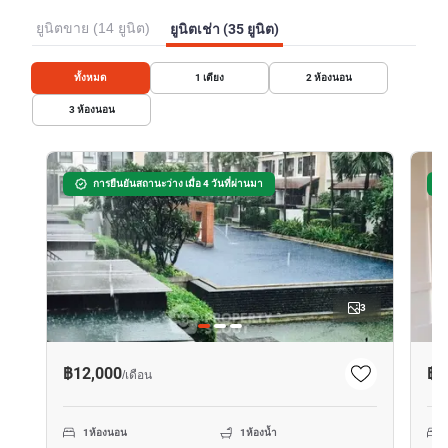
ยูนิตขาย (14 ยูนิต)
ยูนิตเช่า (35 ยูนิต)
ทั้งหมด
1
เตียง
2
ห้องนอน
3
ห้องนอน
การยืนยันสถานะว่าง เมื่อ 4 วันที่ผ่านมา
3
฿12,000
฿1
/
เดือน
1
ห้องนอน
1
ห้องน้ำ