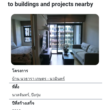
to buildings and projects nearby
โครงการ
โค
บ้าน นวธารา เกษตร - นวมินทร์
แกร
ที่ตั้ง
ที่ตั้
นวลจันทร์, บึงกุ่ม
นวม
ปีที่สร้างเสร็จ
ปีที