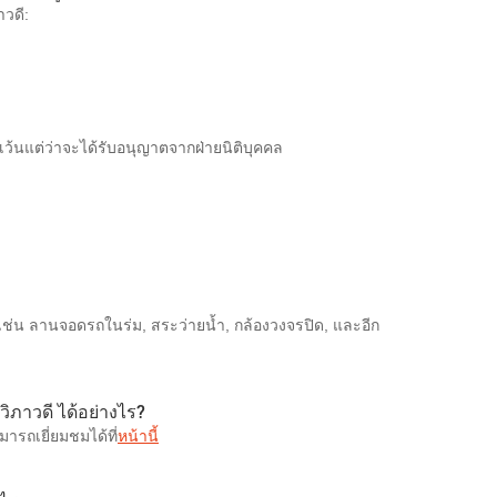
าวดี:
 เว้นแต่ว่าจะได้รับอนุญาตจากฝ่ายนิติบุคคล
เช่น ลานจอดรถในร่ม, สระว่ายน้ำ, กล้องวงจรปิด, และอีก
วิภาวดี ได้อย่างไร?
ารถเยี่ยมชมได้ที่
หน้านี้