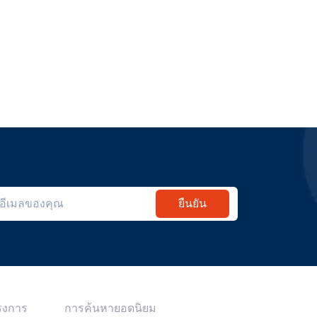
ยืนยัน
รงการ
การค้นหายอดนิยม