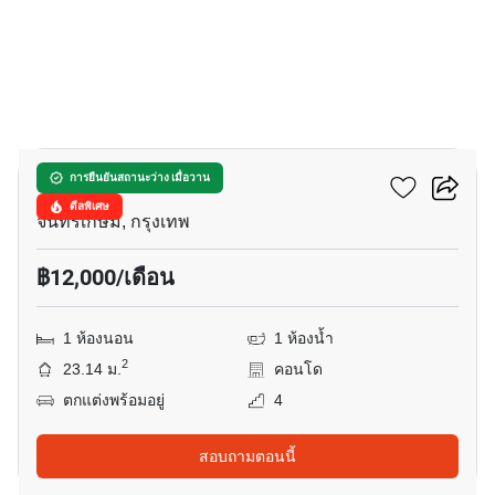
14
มารูน รัชดา 32
การยืนยันสถานะว่าง เมื่อวาน
ดีลพิเศษ
จันทรเกษม, กรุงเทพ
฿12,000/เดือน
1 ห้องนอน
1 ห้องน้ำ
2
23.14 ม.
คอนโด
ตกแต่งพร้อมอยู่
4
สอบถามตอนนี้