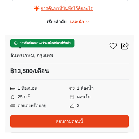
การค้นหาที่บันทึกไว้คืออะไร
เรียงลำดับ
แนะนำ
7
มารูน รัชดา 32
การยืนยันสถานะว่าง เมื่อสัปดาห์ที่แล้ว
จันทรเกษม, กรุงเทพ
฿13,500/เดือน
1 ห้องนอน
1 ห้องน้ำ
2
25 ม.
คอนโด
ตกแต่งพร้อมอยู่
3
สอบถามตอนนี้