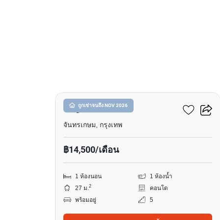
13
มารูน รัชดา 32
ถูกเช่าจนถึง NOV 2026
จันทรเกษม, กรุงเทพ
฿14,500/เดือน
1 ห้องนอน
1 ห้องน้ำ
2
27 ม.
คอนโด
พร้อมอยู่
5