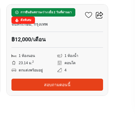
มารูน รัชดา 32
การยืนยันสถานะว่าง เมื่อ 2 วันที่ผ่านมา
ดีลพิเศษ
จันทรเกษม, กรุงเทพ
฿12,000/เดือน
1 ห้องนอน
1 ห้องน้ำ
2
23.14 ม.
คอนโด
ตกแต่งพร้อมอยู่
4
สอบถามตอนนี้