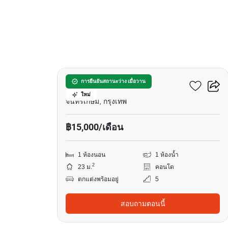
16
มารูน รัชดา 32
การยืนยันสถานะว่าง เมื่อวาน
ใหม่
จันทรเกษม, กรุงเทพ
฿15,000/เดือน
1 ห้องนอน
1 ห้องน้ำ
2
23 ม.
คอนโด
ตกแต่งพร้อมอยู่
5
สอบถามตอนนี้