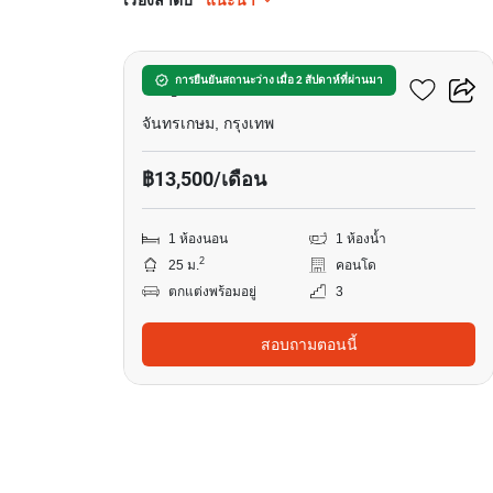
เรียงลำดับ
แนะนำ
7
มารูน รัชดา 32
การยืนยันสถานะว่าง เมื่อ 2 สัปดาห์ที่ผ่านมา
จันทรเกษม, กรุงเทพ
฿13,500/เดือน
1 ห้องนอน
1 ห้องน้ำ
2
25 ม.
คอนโด
ตกแต่งพร้อมอยู่
3
สอบถามตอนนี้