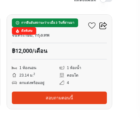
14
มารูน รัชดา 32
การยืนยันสถานะว่าง เมื่อ 3 วันที่ผ่านมา
ดีลพิเศษ
จันทรเกษม, กรุงเทพ
฿12,000/เดือน
1 ห้องนอน
1 ห้องน้ำ
2
23.14 ม.
คอนโด
ตกแต่งพร้อมอยู่
4
สอบถามตอนนี้