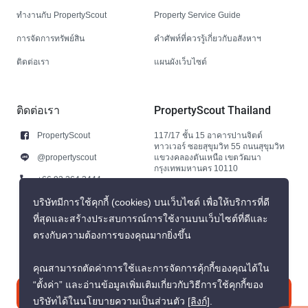
ทำงานกับ PropertyScout
Property Service Guide
การจัดการทรัพย์สิน
คำศัพท์ที่ควรรู้เกี่ยวกับอสังหาฯ
ติดต่อเรา
แผนผังเว็บไซต์
ติดต่อเรา
PropertyScout Thailand
PropertyScout
117/17 ชั้น 15 อาคารปานจิตต์
ทาวเวอร์ ซอยสุขุมวิท 55 ถนนสุขุมวิท
@propertyscout
แขวงคลองตันเหนือ เขตวัฒนา
กรุงเทพมหานคร 10110
+66 92 264 3444
+66 92 264 3444
บริษัทมีการใช้คุกกี้ (cookies) บนเว็บไซต์ เพื่อให้บริการที่ดี
ที่สุดและสร้างประสบการณ์การใช้งานบนเว็บไซต์ที่ดีและ
contact@propertyscout.co.th
ตรงกับความต้องการของคุณมากยิ่งขึ้น
คุณสามารถตัดค่าการใช้และการจัดการคุ้กกี้ของคุณได้ใน
“ตั้งค่า” และอ่านข้อมูลเพิ่มเติมเกี่ยวกับวิธีการใช้คุกกี้ของ
ติดต่อเรา
บริษัทได้ในนโยบายความเป็นส่วนตัว
[ลิงก์]
.