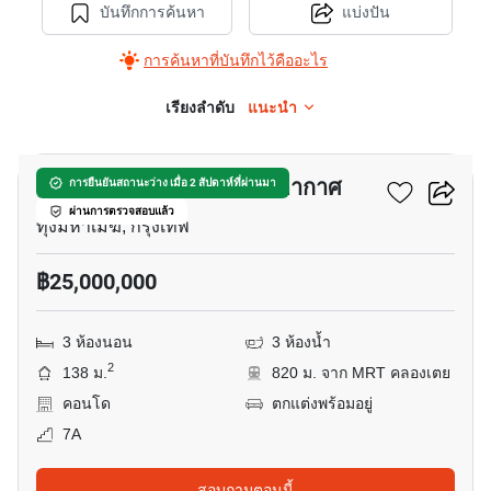
บันทึกการค้นหา
แบ่งปัน
การค้นหาที่บันทึกไว้คืออะไร
เรียงลำดับ
แนะนำ
5
มาเอสโตร 01 สาทร - เย็นอากาศ
การยืนยันสถานะว่าง เมื่อ 2 สัปดาห์ที่ผ่านมา
ผ่านการตรวจสอบแล้ว
ทุ่งมหาเมฆ, กรุงเทพ
฿25,000,000
3 ห้องนอน
3 ห้องน้ำ
2
138 ม.
820 ม. จาก MRT คลองเตย
คอนโด
ตกแต่งพร้อมอยู่
7A
สอบถามตอนนี้