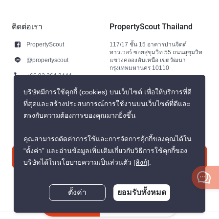
ติดต่อเรา
PropertyScout Thailand
PropertyScout
117/17 ชั้น 15 อาคารปานจิตต์
ทาวเวอร์ ซอยสุขุมวิท 55 ถนนสุขุมวิท
@propertyscout
แขวงคลองตันเหนือ เขตวัฒนา
กรุงเทพมหานคร 10110
+66 92 264 3444
+66 92 264 3444
บริษัทมีการใช้คุกกี้ (cookies) บนเว็บไซต์ เพื่อให้บริการที่ดี
ที่สุดและสร้างประสบการณ์การใช้งานบนเว็บไซต์ที่ดีและ
contact@propertyscout.co.th
ตรงกับความต้องการของคุณมากยิ่งขึ้น
คุณสามารถตัดค่าการใช้และการจัดการคุ้กกี้ของคุณได้ใน
“ตั้งค่า” และอ่านข้อมูลเพิ่มเติมเกี่ยวกับวิธีการใช้คุกกี้ของ
ติดต่อเรา
บริษัทได้ในนโยบายความเป็นส่วนตัว
[ลิงก์]
.
ตั้งค่า
ยอมรับทั้งหมด
สอบถามตอนนี้