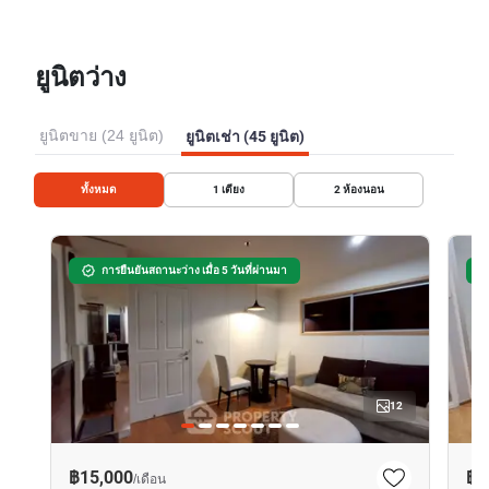
ยูนิตว่าง
ยูนิตขาย (24 ยูนิต)
ยูนิตเช่า (45 ยูนิต)
ทั้งหมด
1
เตียง
2
ห้องนอน
การยืนยันสถานะว่าง เมื่อ 5 วันที่ผ่านมา
12
฿15,000
฿1
/
เดือน