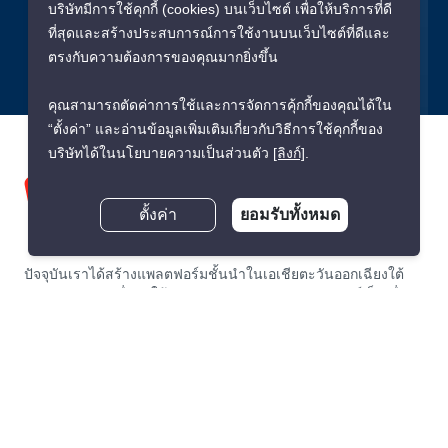
บริษัทมีการใช้คุกกี้ (cookies) บนเว็บไซต์ เพื่อให้บริการที่ดี
ยืนยัน
ที่สุดและสร้างประสบการณ์การใช้งานบนเว็บไซต์ที่ดีและ
ตรงกับความต้องการของคุณมากยิ่งขึ้น
คุณสามารถตัดค่าการใช้และการจัดการคุ้กกี้ของคุณได้ใน
“ตั้งค่า” และอ่านข้อมูลเพิ่มเติมเกี่ยวกับวิธีการใช้คุกกี้ของ
บริษัทได้ในนโยบายความเป็นส่วนตัว
[ลิงก์]
.
ตั้งค่า
ยอมรับทั้งหมด
ปัจจุบันเราได้สร้างแพลตฟอร์มชั้นนำในเอเชียตะวันออกเฉียงใต้
แบบครบวงจร เพื่อทำให้การเช่า และขายอสังหาริมทรัพย์เป็นเรื่อง
ง่าย และโปร่งใสที่สุดสำหรับทุกคนทั้งผู้เช่า, ผู้ซื้อ, เจ้าของ และนาย
หน้า PropertyScout ก่อตั้งขึ้นในปีพ.ศ. 2563 ด้วยอัตราการเติบโต
ก้าวกระโดดและการพัฒนาสินค้าและบริการอย่างเข้มข้นและต่อ
เนื่อง ทำให้เราได้ขึ้นแท่นผู้เชี่ยวชาญในการจัดการด้านการเช่า
และซื้ออันดับต้นของตลาดอสังหาริมทรัพย์ในประเทศไทยอย่าง
รวดเร็ว