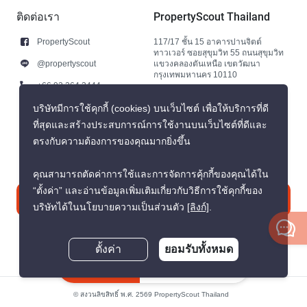
ติดต่อเรา
PropertyScout Thailand
PropertyScout
117/17 ชั้น 15 อาคารปานจิตต์
ทาวเวอร์ ซอยสุขุมวิท 55 ถนนสุขุมวิท
@propertyscout
แขวงคลองตันเหนือ เขตวัฒนา
กรุงเทพมหานคร 10110
+66 92 264 3444
+66 92 264 3444
บริษัทมีการใช้คุกกี้ (cookies) บนเว็บไซต์ เพื่อให้บริการที่ดี
ที่สุดและสร้างประสบการณ์การใช้งานบนเว็บไซต์ที่ดีและ
contact@propertyscout.co.th
ตรงกับความต้องการของคุณมากยิ่งขึ้น
คุณสามารถตัดค่าการใช้และการจัดการคุ้กกี้ของคุณได้ใน
“ตั้งค่า” และอ่านข้อมูลเพิ่มเติมเกี่ยวกับวิธีการใช้คุกกี้ของ
ติดต่อเรา
บริษัทได้ในนโยบายความเป็นส่วนตัว
[ลิงก์]
.
ตั้งค่า
ยอมรับทั้งหมด
สอบถามตอนนี้
© สงวนลิขสิทธิ์ พ.ศ. 2569 PropertyScout Thailand