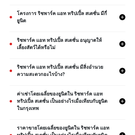
โครงการ ริชพาร์ค แอท ทริปเปิ้ล สเตชั่น ตั้งอยู่ที่
โครงการ ริชพาร์ค แอท ทริปเปิ้ล สเตชั่น มีกี่
สวนหลวง, สวนหลวง, กรุงเทพ
ยูนิต
โครงการ ริชพาร์ค แอท ทริปเปิ้ล สเตชั่น มีทั้งหมด 1084
ริชพาร์ค แอท ทริปเปิ้ล สเตชั่น อนุญาตให้
ยูนิต
เลี้ยงสัตว์ได้หรือไม่
โครงการ ริชพาร์ค แอท ทริปเปิ้ล สเตชั่น ไม่อนุญาตให้
ริชพาร์ค แอท ทริปเปิ้ล สเตชั่น มีสิ่งอำนวย
นำสัตว์เลี้ยงเข้า เว้นแต่ว่าจะได้รับอนุญาตจากฝ่าย
ความสะดวกอะไรบ้าง?
นิติบุคคล
ริชพาร์ค แอท ทริปเปิ้ล สเตชั่น มีสิ่งอำนวยความสะดวก
ค่าเช่าโดยเฉลี่ยของยูนิตใน ริชพาร์ค แอท
ต่างๆ มากมาย เช่น ระบบรักษาความปลอดภัย 24 ชม,
ทริปเปิ้ล สเตชั่น เป็นอย่างไรเมื่อเทียบกับยูนิต
ลานจอดรถในร่ม, สระว่ายน้ำ, ที่จอดรถ, กล้องวงจรปิด,
ในกรุงเทพ
สวน, มุมฟิตเนส, มินิมาร์ท, ห้องโถงเอนกประสงค์, ลู่วิ่ง,
พาวิลเลี่ยน, คลับเฮ้าส์, สระน้ำ, และอีกมายมาย
- ค่าเช่าของยูนิต 1 ห้องนอนในโครงการ ริชพาร์ค แอท
ราคาขายโดยเฉลี่ยของยูนิตใน ริชพาร์ค แอท