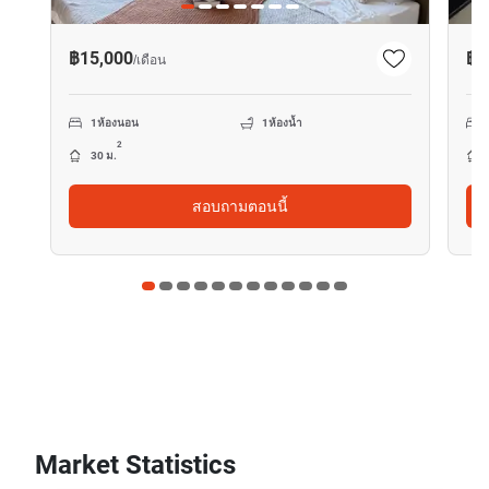
฿15,000
฿1
/
เดือน
1
ห้องนอน
1
ห้องน้ำ
2
30 ม.
สอบถามตอนนี้
Market Statistics