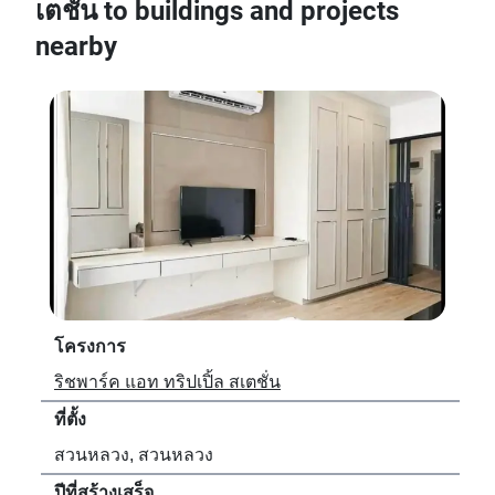
เตชั่น to buildings and projects
nearby
โครงการ
โค
ริชพาร์ค แอท ทริปเปิ้ล สเตชั่น
เดอ
ที่ตั้ง
ที่ตั้
สวนหลวง, สวนหลวง
สว
ปีที่สร้างเสร็จ
ปีที