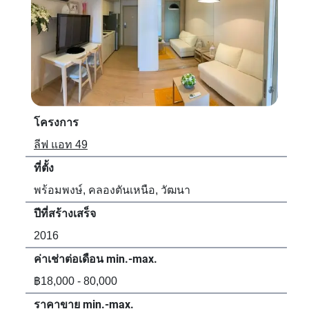
โครงการ
โค
ลีฟ แอท 49
สวี
ที่ตั้ง
ที่ตั้
พร้อมพงษ์, คลองตันเหนือ, วัฒนา
พร้
ปีที่สร้างเสร็จ
ปีที
2016
19
ค่าเช่าต่อเดือน min.-max.
ค่า
฿18,000 - 80,000
฿15
ราคาขาย min.-max.
รา