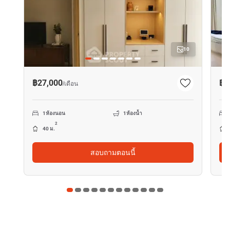
10
฿27,000
฿2
/
เดือน
1
ห้องนอน
1
ห้องน้ำ
2
40 ม.
สอบถามตอนนี้