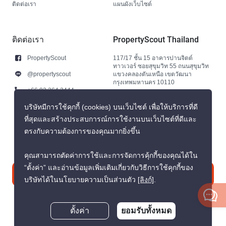
ติดต่อเรา
แผนผังเว็บไซต์
ติดต่อเรา
PropertyScout Thailand
PropertyScout
117/17 ชั้น 15 อาคารปานจิตต์
ทาวเวอร์ ซอยสุขุมวิท 55 ถนนสุขุมวิท
@propertyscout
แขวงคลองตันเหนือ เขตวัฒนา
กรุงเทพมหานคร 10110
+66 92 264 3444
+66 92 264 3444
บริษัทมีการใช้คุกกี้ (cookies) บนเว็บไซต์ เพื่อให้บริการที่ดี
ที่สุดและสร้างประสบการณ์การใช้งานบนเว็บไซต์ที่ดีและ
contact@propertyscout.co.th
ตรงกับความต้องการของคุณมากยิ่งขึ้น
คุณสามารถตัดค่าการใช้และการจัดการคุ้กกี้ของคุณได้ใน
“ตั้งค่า” และอ่านข้อมูลเพิ่มเติมเกี่ยวกับวิธีการใช้คุกกี้ของ
ติดต่อเรา
บริษัทได้ในนโยบายความเป็นส่วนตัว
[ลิงก์]
.
ตั้งค่า
ยอมรับทั้งหมด
สอบถามตอนนี้