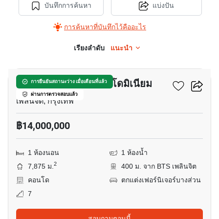
บันทึกการค้นหา
แบ่งปัน
การค้นหาที่บันทึกไว้คืออะไร
เรียงลำดับ
แนะนำ
17
ออลซีซั่น แมนชั่น คอนโดมิเนียม
การยืนยันสถานะว่าง เมื่อเดือนที่แล้ว
ผ่านการตรวจสอบแล้ว
เพลินจิต, กรุงเทพ
฿14,000,000
1 ห้องนอน
1 ห้องน้ำ
2
7,875 ม.
400 ม. จาก BTS เพลินจิต
คอนโด
ตกแต่งเฟอร์นิเจอร์บางส่วน
7
สอบถามตอนนี้