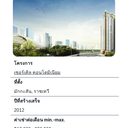
โครงการ
โค
เซอร์เคิล คอนโดมิเนียม
ลุม
ที่ตั้ง
ที่ตั้
มักกะสัน, ราชเทวี
มัก
ปีที่สร้างเสร็จ
ปีที
2012
20
ค่าเช่าต่อเดือน min.-max.
ค่า