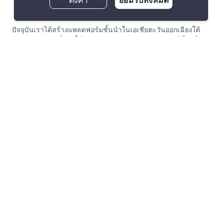
ตั้งค่า
ยอมรับทั้งหมด
ปัจจุบันเราได้สร้างแพลตฟอร์มชั้นนำในเอเชียตะวันออกเฉียงใต้
แบบครบวงจร เพื่อทำให้การเช่า และขายอสังหาริมทรัพย์เป็นเรื่อง
ง่าย และโปร่งใสที่สุดสำหรับทุกคนทั้งผู้เช่า, ผู้ซื้อ, เจ้าของ และนาย
หน้า PropertyScout ก่อตั้งขึ้นในปีพ.ศ. 2563 ด้วยอัตราการเติบโต
ก้าวกระโดดและการพัฒนาสินค้าและบริการอย่างเข้มข้นและต่อ
เนื่อง ทำให้เราได้ขึ้นแท่นผู้เชี่ยวชาญในการจัดการด้านการเช่า
และซื้ออันดับต้นของตลาดอสังหาริมทรัพย์ในประเทศไทยอย่าง
รวดเร็ว
เกี่ยวกับ PropertyScout
Resources
เกี่ยวกับเรา
ข่าวอสังหาฯ ในประเทศไทย
เช่า/ซื้อกับเรา ดีอย่างไร
ข้อแนะนำเกี่ยวกับอสังหาฯ
ลงประกาศกับเรา ฟรี
ไลฟ์สไตล์
ทำงานกับ PropertyScout
Property Service Guide
การจัดการทรัพย์สิน
คำศัพท์ที่ควรรู้เกี่ยวกับอสังหาฯ