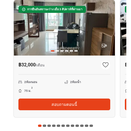
การยืนยันสถานะว่าง เมื่อ 3 สัปดาห์ที่ผ่านมา
6
฿32,000
฿4
/
เดือน
2
ห้องนอน
2
ห้องน้ำ
2
75 ม.
สอบถามตอนนี้