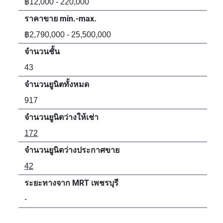
฿12,000 - 220,000
฿11
ราคาขาย min.-max.
รา
฿2,790,000 - 25,500,000
฿2,
จำนวนชั้น
จำน
43
35
จำนวนยูนิตทั้งหมด
จำน
917
63
จำนวนยูนิตว่างให้เช่า
จำน
172
13
จำนวนยูนิตว่างประกาศขาย
จำน
42
40
ระยะทางจาก MRT เพชรบุรี
ระย
-
58 