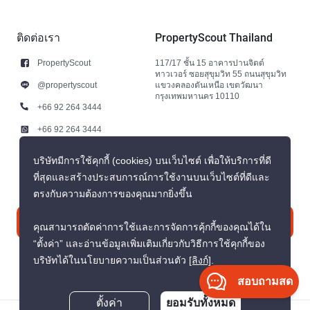
ติดต่อเรา
PropertyScout Thailand
PropertyScout
117/17 ชั้น 15 อาคารปานจิตต์
ทาวเวอร์ ซอยสุขุมวิท 55 ถนนสุขุมวิท
@propertyscout
แขวงคลองตันเหนือ เขตวัฒนา
กรุงเทพมหานคร 10110
+66 92 264 3444
+66 92 264 3444
contact@propertyscout.co.th
บริษัทมีการใช้คุกกี้ (cookies) บนเว็บไซต์ เพื่อให้บริการที่ดี
ที่สุดและสร้างประสบการณ์การใช้งานบนเว็บไซต์ที่ดีและ
ตรงกับความต้องการของคุณมากยิ่งขึ้น
ติดต่อเรา
คุณสามารถตัดค่าการใช้และการจัดการคุ้กกี้ของคุณได้ใน
“ตั้งค่า” และอ่านข้อมูลเพิ่มเติมเกี่ยวกับวิธีการใช้คุกกี้ของ
บริษัทได้ในนโยบายความเป็นส่วนตัว
[ลิงก์]
.
สอบถามสด
ตั้งค่า
ยอมรับทั้งหมด