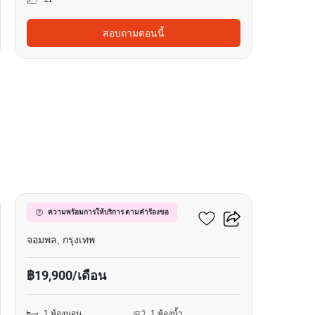
สอบถามตอนนี้
14
เมทริส ดิสทริค ลาดพร้าว
ความพร้อมการให้บริการ ตามคำร้องขอ
จอมพล, กรุงเทพ
฿19,900/เดือน
1 ห้องนอน
1 ห้องน้ำ