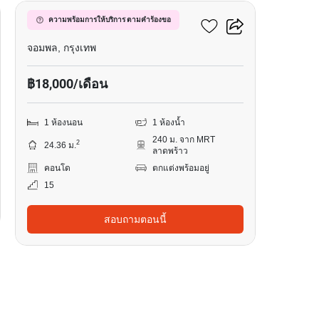
เมทริส ดิสทริค ลาดพร้าว
ความพร้อมการให้บริการ ตามคำร้องขอ
จอมพล, กรุงเทพ
฿18,000/เดือน
1 ห้องนอน
1 ห้องน้ำ
240 ม. จาก MRT
2
24.36 ม.
ลาดพร้าว
คอนโด
ตกแต่งพร้อมอยู่
15
สอบถามตอนนี้