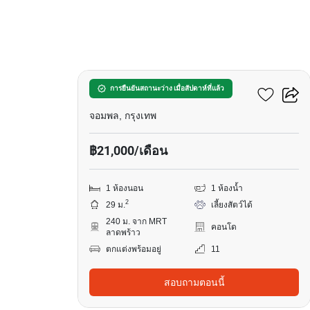
6
เมทริส ดิสทริค ลาดพร้าว
การยืนยันสถานะว่าง เมื่อสัปดาห์ที่แล้ว
จอมพล, กรุงเทพ
฿21,000/เดือน
1 ห้องนอน
1 ห้องน้ำ
2
29 ม.
เลี้ยงสัตว์ได้
240 ม. จาก MRT
คอนโด
ลาดพร้าว
ตกแต่งพร้อมอยู่
11
สอบถามตอนนี้