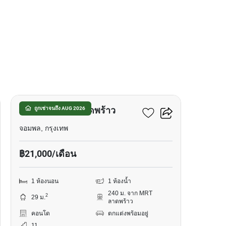
12
เมทริส ดิสทริค ลาดพร้าว
ถูกเช่าจนถึง AUG 2026
จอมพล, กรุงเทพ
฿21,000/เดือน
1 ห้องนอน
1 ห้องน้ำ
240 ม. จาก MRT
2
29 ม.
ลาดพร้าว
คอนโด
ตกแต่งพร้อมอยู่
11