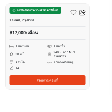
เมทริส ดิสทริค ลาดพร้าว
การยืนยันสถานะว่าง เมื่อสัปดาห์ที่แล้ว
จอมพล, กรุงเทพ
฿17,000/เดือน
1 ห้องนอน
1 ห้องน้ำ
240 ม. จาก MRT
2
30 ม.
ลาดพร้าว
คอนโด
ตกแต่งพร้อมอยู่
14
สอบถามตอนนี้