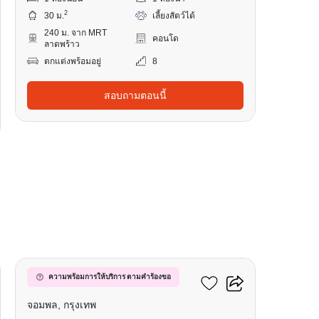
2
30 ม.
เลี้ยงสัตว์ได้
240 ม. จาก MRT
คอนโด
ลาดพร้าว
ตกแต่งพร้อมอยู่
8
สอบถามตอนนี้
9
เมทริส ดิสทริค ลาดพร้าว
ความพร้อมการให้บริการ ตามคำร้องขอ
จอมพล, กรุงเทพ