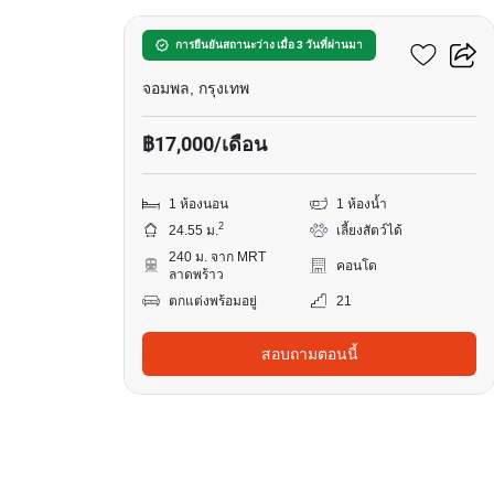
เมทริส ดิสทริค ลาดพร้าว
การยืนยันสถานะว่าง เมื่อ 3 วันที่ผ่านมา
จอมพล, กรุงเทพ
฿17,000/เดือน
1 ห้องนอน
1 ห้องน้ำ
2
24.55 ม.
เลี้ยงสัตว์ได้
240 ม. จาก MRT
คอนโด
ลาดพร้าว
ตกแต่งพร้อมอยู่
21
สอบถามตอนนี้