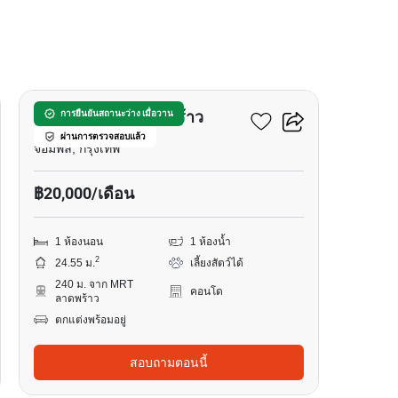
16
เมทริส ดิสทริค ลาดพร้าว
การยืนยันสถานะว่าง เมื่อวาน
ผ่านการตรวจสอบแล้ว
จอมพล, กรุงเทพ
฿20,000/เดือน
1 ห้องนอน
1 ห้องน้ำ
2
24.55 ม.
เลี้ยงสัตว์ได้
240 ม. จาก MRT
คอนโด
ลาดพร้าว
ตกแต่งพร้อมอยู่
สอบถามตอนนี้