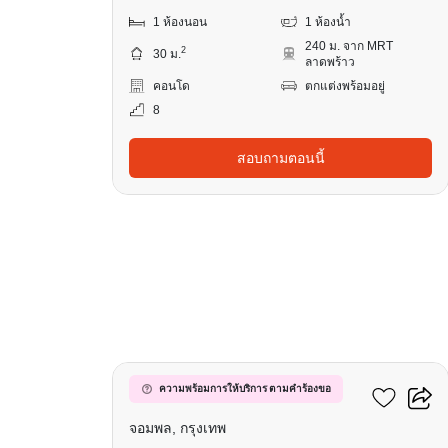
1 ห้องนอน
1 ห้องน้ำ
240 ม. จาก MRT
2
30 ม.
ลาดพร้าว
คอนโด
ตกแต่งพร้อมอยู่
8
สอบถามตอนนี้
8
เมทริส ดิสทริค ลาดพร้าว
ความพร้อมการให้บริการ ตามคำร้องขอ
จอมพล, กรุงเทพ