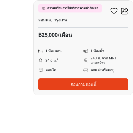
เมทริส ดิสทริค ลาดพร้าว
ความพร้อมการให้บริการ ตามคำร้องขอ
จอมพล, กรุงเทพ
฿25,000/เดือน
1 ห้องนอน
1 ห้องน้ำ
240 ม. จาก MRT
2
34.6 ม.
ลาดพร้าว
คอนโด
ตกแต่งพร้อมอยู่
สอบถามตอนนี้