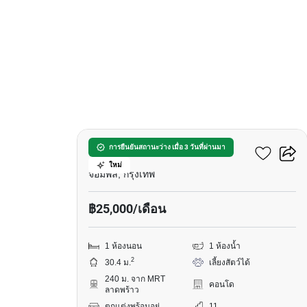
5
เมทริส ดิสทริค ลาดพร้าว
การยืนยันสถานะว่าง เมื่อ 3 วันที่ผ่านมา
ใหม่
จอมพล, กรุงเทพ
฿25,000/เดือน
1 ห้องนอน
1 ห้องน้ำ
2
30.4 ม.
เลี้ยงสัตว์ได้
240 ม. จาก MRT
คอนโด
ลาดพร้าว
ตกแต่งพร้อมอยู่
11