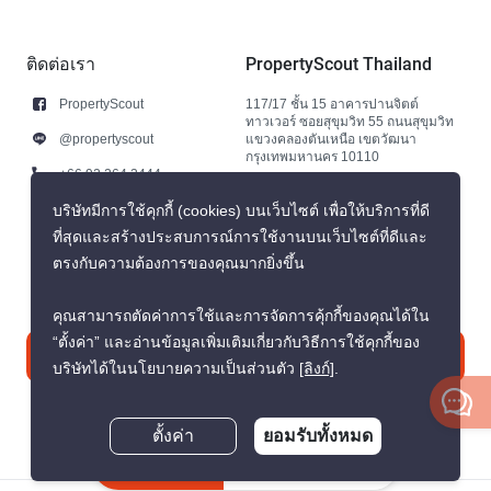
ติดต่อเรา
PropertyScout Thailand
PropertyScout
117/17 ชั้น 15 อาคารปานจิตต์
ทาวเวอร์ ซอยสุขุมวิท 55 ถนนสุขุมวิท
@propertyscout
แขวงคลองตันเหนือ เขตวัฒนา
กรุงเทพมหานคร 10110
+66 92 264 3444
+66 92 264 3444
บริษัทมีการใช้คุกกี้ (cookies) บนเว็บไซต์ เพื่อให้บริการที่ดี
ที่สุดและสร้างประสบการณ์การใช้งานบนเว็บไซต์ที่ดีและ
contact@propertyscout.co.th
ตรงกับความต้องการของคุณมากยิ่งขึ้น
คุณสามารถตัดค่าการใช้และการจัดการคุ้กกี้ของคุณได้ใน
“ตั้งค่า” และอ่านข้อมูลเพิ่มเติมเกี่ยวกับวิธีการใช้คุกกี้ของ
ติดต่อเรา
บริษัทได้ในนโยบายความเป็นส่วนตัว
[ลิงก์]
.
ตั้งค่า
ยอมรับทั้งหมด
สอบถามตอนนี้