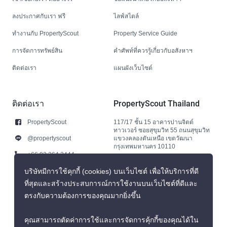
ลงประกาศกับเรา ฟรี
ไลฟ์สไตล์
ทำงานกับ PropertyScout
Property Service Guide
การจัดการทรัพย์สิน
คำศัพท์ที่ควรรู้เกี่ยวกับอสังหาฯ
ติดต่อเรา
แผนผังเว็บไซต์
ติดต่อเรา
PropertyScout Thailand
PropertyScout
117/17 ชั้น 15 อาคารปานจิตต์
ทาวเวอร์ ซอยสุขุมวิท 55 ถนนสุขุมวิท
@propertyscout
แขวงคลองตันเหนือ เขตวัฒนา
กรุงเทพมหานคร 10110
+66 92 264 3444
+66 92 264 3444
บริษัทมีการใช้คุกกี้ (cookies) บนเว็บไซต์ เพื่อให้บริการที่ดี
ที่สุดและสร้างประสบการณ์การใช้งานบนเว็บไซต์ที่ดีและ
contact@propertyscout.co.th
ตรงกับความต้องการของคุณมากยิ่งขึ้น
คุณสามารถตัดค่าการใช้และการจัดการคุ้กกี้ของคุณได้ใน