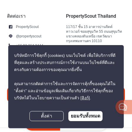
ติดต่อเรา
PropertyScout Thailand
PropertyScout
117/17 ชั้น 15 อาคารปานจิตต์
ทาวเวอร์ ซอยสุขุมวิท 55 ถนนสุขุมวิท
@propertyscout
แขวงคลองตันเหนือ เขตวัฒนา
กรุงเทพมหานคร 10110
+66 92 264 3444
+66 92 264 3444
บริษัทมีการใช้คุกกี้ (cookies) บนเว็บไซต์ เพื่อให้บริการที่ดี
ที่สุดและสร้างประสบการณ์การใช้งานบนเว็บไซต์ที่ดีและ
contact@propertyscout.co.th
ตรงกับความต้องการของคุณมากยิ่งขึ้น
คุณสามารถตัดค่าการใช้และการจัดการคุ้กกี้ของคุณได้ใน
“ตั้งค่า” และอ่านข้อมูลเพิ่มเติมเกี่ยวกับวิธีการใช้คุกกี้ของ
ติดต่อเรา
บริษัทได้ในนโยบายความเป็นส่วนตัว
[ลิงก์]
.
ตั้งค่า
ยอมรับทั้งหมด
สอบถามตอนนี้