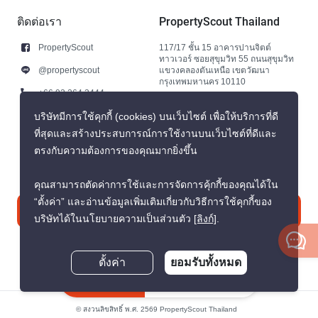
ติดต่อเรา
PropertyScout Thailand
PropertyScout
117/17 ชั้น 15 อาคารปานจิตต์
ทาวเวอร์ ซอยสุขุมวิท 55 ถนนสุขุมวิท
@propertyscout
แขวงคลองตันเหนือ เขตวัฒนา
กรุงเทพมหานคร 10110
+66 92 264 3444
+66 92 264 3444
บริษัทมีการใช้คุกกี้ (cookies) บนเว็บไซต์ เพื่อให้บริการที่ดี
ที่สุดและสร้างประสบการณ์การใช้งานบนเว็บไซต์ที่ดีและ
contact@propertyscout.co.th
ตรงกับความต้องการของคุณมากยิ่งขึ้น
คุณสามารถตัดค่าการใช้และการจัดการคุ้กกี้ของคุณได้ใน
“ตั้งค่า” และอ่านข้อมูลเพิ่มเติมเกี่ยวกับวิธีการใช้คุกกี้ของ
ติดต่อเรา
บริษัทได้ในนโยบายความเป็นส่วนตัว
[ลิงก์]
.
ตั้งค่า
ยอมรับทั้งหมด
สอบถามตอนนี้
© สงวนลิขสิทธิ์ พ.ศ. 2569 PropertyScout Thailand