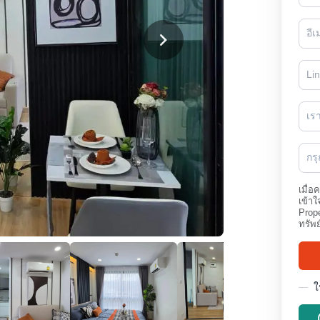
เร
กร
เมื่อ
เข้าใ
Prope
ทรัพย
ใ