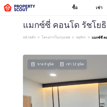
ซื้อ
เช่า
แมกซ์ซี่ คอนโด รัชโย
>
>
>
หน้าหลัก
โครงการในกรุงเทพ
จตุจักร
แมกซ์ซี่ 
ขาย 8 ยูนิต
เช่า 12 ยูนิต