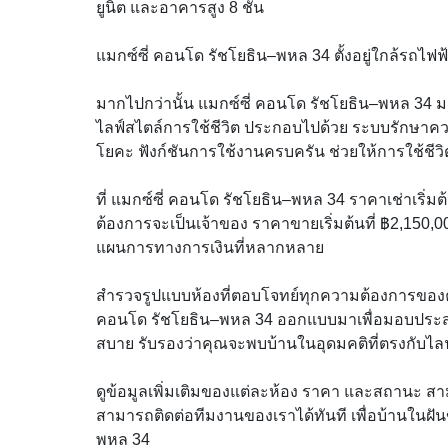
ยูนิต และอาคารสูง 8 ชั้น
แมกซ์ซี่ คอนโด รัชโยธิน–พหล 34 ตั้งอยู่ใกล้รถไฟฟ
มากไปกว่านั้น แมกซ์ซี่ คอนโด รัชโยธิน–พหล 34 
ไลฟ์สไตล์การใช้ชีวิต ประกอบไปด้วย ระบบรักษาคว
โยคะ ฟังก์ชันการใช้งานครบครัน ช่วยให้การใช้ช
ที่ แมกซ์ซี่ คอนโด รัชโยธิน–พหล 34 ราคาเช่าเริ่ม
ต้องการจะเป็นเจ้าของ ราคาขายเริ่มต้นที่ ฿2,150
แผนการทางการเงินที่หลากหลาย
สำรวจรูปแบบห้องที่ตอบโจทย์ทุกความต้องการของคุ
คอนโด รัชโยธิน–พหล 34 ออกแบบมาเพื่อมอบประสบ
สบาย รับรองว่าคุณจะพบบ้านในอุดมคติที่ตรงกับไล
ดูข้อมูลเพิ่มเติมของแต่ละห้อง ราคา และสถานะ สาม
สามารถติดต่อทีมงานของเราได้ทันที เพื่อบ้านในฝันข
พหล 34