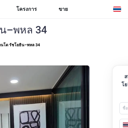
โครงการ
ขาย
ธิน–พหล 34
คอนโด รัชโยธิน–พหล 34
ส
โย