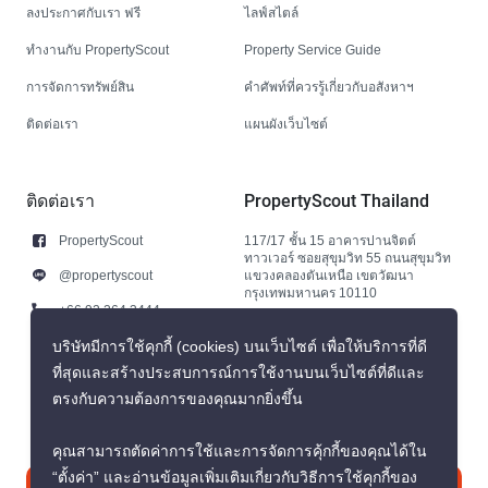
ลงประกาศกับเรา ฟรี
ไลฟ์สไตล์
ทำงานกับ PropertyScout
Property Service Guide
การจัดการทรัพย์สิน
คำศัพท์ที่ควรรู้เกี่ยวกับอสังหาฯ
ติดต่อเรา
แผนผังเว็บไซต์
ติดต่อเรา
PropertyScout Thailand
PropertyScout
117/17 ชั้น 15 อาคารปานจิตต์
ทาวเวอร์ ซอยสุขุมวิท 55 ถนนสุขุมวิท
@propertyscout
แขวงคลองตันเหนือ เขตวัฒนา
กรุงเทพมหานคร 10110
+66 92 264 3444
+66 92 264 3444
บริษัทมีการใช้คุกกี้ (cookies) บนเว็บไซต์ เพื่อให้บริการที่ดี
ที่สุดและสร้างประสบการณ์การใช้งานบนเว็บไซต์ที่ดีและ
contact@propertyscout.co.th
ตรงกับความต้องการของคุณมากยิ่งขึ้น
คุณสามารถตัดค่าการใช้และการจัดการคุ้กกี้ของคุณได้ใน
“ตั้งค่า” และอ่านข้อมูลเพิ่มเติมเกี่ยวกับวิธีการใช้คุกกี้ของ