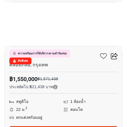
7
แอทโมซ แจ้งวัฒนะ
ความพร้อมการให้บริการ ตามคำร้องขอ
ดีลพิเศษ
คลองเกลือ, กรุงเทพ
฿1,550,000
฿1,571,438
ประหยัดไป ฿21,438 บาท
สตูดิโอ
1 ห้องน้ำ
2
22 ม.
คอนโด
ตกแต่งพร้อมอยู่