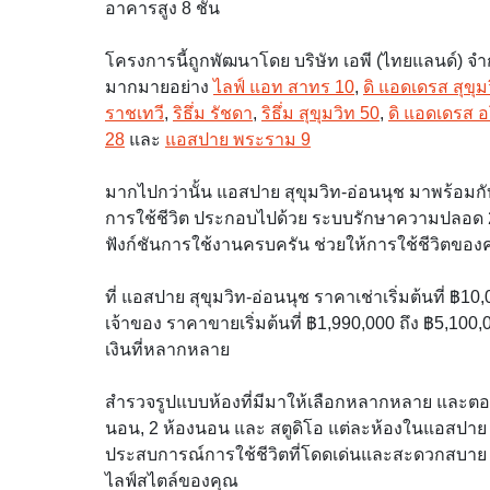
อาคารสูง 8 ชั้น
โครงการนี้ถูกพัฒนาโดย บริษัท เอพี (ไทยแลนด์) จ
มากมายอย่าง
ไลฟ์ แอท สาทร 10
,
ดิ แอดเดรส สุขุม
ราชเทวี
,
ริธึ่ม รัชดา
,
ริธึ่ม สุขุมวิท 50
,
ดิ แอดเดรส 
28
และ
แอสปาย พระราม 9
มากไปกว่านั้น แอสปาย สุขุมวิท-อ่อนนุช มาพร้อม
การใช้ชีวิต ประกอบไปด้วย ระบบรักษาความปลอด 24 
ฟังก์ชันการใช้งานครบครัน ช่วยให้การใช้ชีวิตขอ
ที่ แอสปาย สุขุมวิท-อ่อนนุช ราคาเช่าเริ่มต้นที่ ฿
เจ้าของ ราคาขายเริ่มต้นที่ ฿1,990,000 ถึง ฿5,
เงินที่หลากหลาย
สำรวจรูปแบบห้องที่มีมาให้เลือกหลากหลาย และตอ
นอน, 2 ห้องนอน และ สตูดิโอ แต่ละห้องในแอสปาย 
ประสบการณ์การใช้ชีวิตที่โดดเด่นและสะดวกสบาย ร
ไลฟ์สไตล์ของคุณ