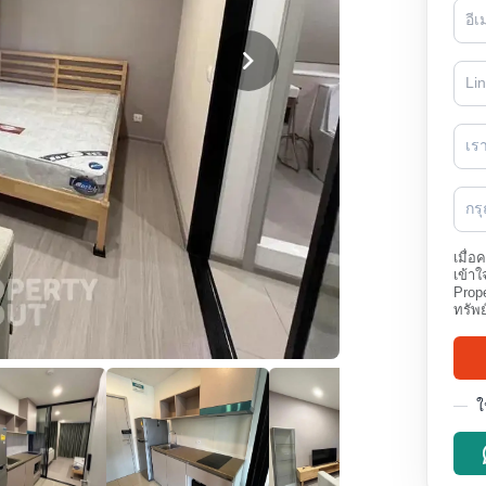
เร
กร
เมื่อ
เข้าใ
Prope
ทรัพย
ใ