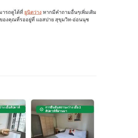
ารถดูได้ที่
ยูนิตว่าง
หากมีคำถามอื่นๆเพิ่มเติม
องคุณที่รออยู่ที่ แอสปาย สุขุมวิท-อ่อนนุช
าง เมื่อสัปดาห์
การยืนยันสถานะว่าง เมื่อ 2
สัปดาห์ที่ผ่านมา