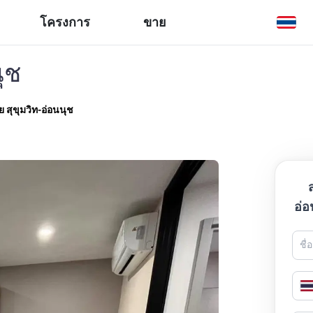
โครงการ
ขาย
ุช
 สุขุมวิท-อ่อนนุช
อ่อ