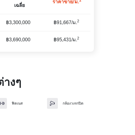
2
ราคาขาย/ม.
เฉลี่ย
2
฿3,300,000
฿91,667/ม.
2
฿3,690,000
฿95,431/ม.
่างๆ
ฟิตเนส
กล้องวงจรปิด