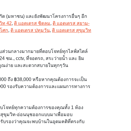
ำกัด (มหาชน) และยังพัฒนาโครงการอื่นๆ อีก
วิท 42
,
ดิ แอดเดรส ชิดลม
,
ดิ แอดเดรส สยาม-
อโศก
,
ดิ แอดเดรส ปทุมวัน
,
ดิ แอดเดรส สุขุมวิท
กับส่วนกลางมากมายที่ตอบโจทย์ทุกไลฟ์สไตล์
ชม., cctv, ที่จอดรถ, สระว่ายน้ำ และ ยิม
งคุณง่าย และสะดวกสบายในทุกๆวัน
10,000 ถึง ฿38,000 หรือหากคุณต้องการจะเป็น
100,000 รองรับความต้องการและแผนการทางการ
บโจทย์ทุกความต้องการของคุณทั้ง 1 ห้อง
สุขุมวิท-อ่อนนุชออกแบบมาเพื่อมอบ
ับรองว่าคุณจะพบบ้านในอุดมคติที่ตรงกับ