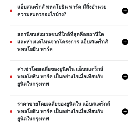
โครงการ แอ็บสแตร็กส์ พหลโยธิน พาร์ค มีทั้งหมด 1012
แอ็บสแตร็กส์ พหลโยธิน พาร์ค มีสิ่งอำนวย
ยูนิต
ความสะดวกอะไรบ้าง?
แอ็บสแตร็กส์ พหลโยธิน พาร์ค มีสิ่งอำนวยความสะดวก
สถานีขนส่งมวลชนที่ใกล้ที่สุดคือสถานีใด
ต่างๆ มากมาย เช่น ระบบรักษาความปลอดภัย 24 ชม,
และห่างแค่ไหนจากโครงการ แอ็บสแตร็กส์
ลานจอดรถในร่ม, ห้องสมุด, เซาว์น่า, สระว่ายน้ำ, ยิม, ที่
พหลโยธิน พาร์ค
จอดรถ, กล้องวงจรปิด, สนามเด็กเล่น, และอีกมายมาย
BTS ห้าแยกลาดพร้าว คือสถานีขนส่งที่ใกล้ที่สุดจาก
ค่าเช่าโดยเฉลี่ยของยูนิตใน แอ็บสแตร็กส์
โครงการ แอ็บสแตร็กส์ พหลโยธิน พาร์ค และอยู่ห่างไป
พหลโยธิน พาร์ค เป็นอย่างไรเมื่อเทียบกับ
ประมาณ 0.35 กม.
ยูนิตในกรุงเทพ
- ค่าเช่าของสตูดิโอในโครงการ แอ็บสแตร็กส์
ราคาขายโดยเฉลี่ยของยูนิตใน แอ็บสแตร็กส์
พหลโยธิน พาร์ค โดยเฉลี่ยแล้วจะอยู่ที่เรท 66.85% สูง
พหลโยธิน พาร์ค เป็นอย่างไรเมื่อเทียบกับ
กว่าค่าเช่าของสตูดิโอในกรุงเทพ
ยูนิตในกรุงเทพ
- ค่าเช่าของยูนิต 1 ห้องนอนในโครงการ แอ็บสแตร็กส์
พหลโยธิน พาร์ค โดยเฉลี่ยแล้วจะอยู่ที่เรท 56.36% สูง