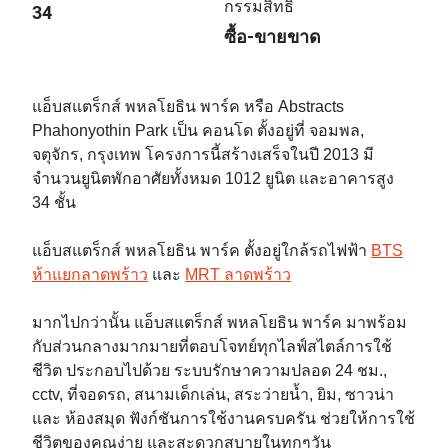
กรรมสิทธิ์
34
ซื้อ-ขายขาด
แอ็บสแตร็กส์ พหลโยธิน พาร์ค หรือ Abstracts
Phahonyothin Park เป็น คอนโด ตั้งอยู่ที่ จอมพล,
จตุจักร, กรุงเทพ โครงการนี้สร้างเสร็จในปี 2013 มี
จำนวนยูนิตพักอาศัยทั้งหมด 1012 ยูนิต และอาคารสูง
34 ชั้น
แอ็บสแตร็กส์ พหลโยธิน พาร์ค ตั้งอยู่ใกล้รถไฟฟ้า
BTS
ห้าแยกลาดพร้าว
และ
MRT ลาดพร้าว
มากไปกว่านั้น แอ็บสแตร็กส์ พหลโยธิน พาร์ค มาพร้อม
กับส่วนกลางมากมายที่ตอบโจทย์ทุกไลฟ์สไตล์การใช้
ชีวิต ประกอบไปด้วย ระบบรักษาความปลอด 24 ชม.,
cctv, ที่จอดรถ, สนามเด็กเล่น, สระว่ายน้ำ, ยิม, ซาวน่า
และ ห้องสมุด ฟังก์ชันการใช้งานครบครัน ช่วยให้การใช้
ชีวิตของคุณง่าย และสะดวกสบายในทุกๆวัน