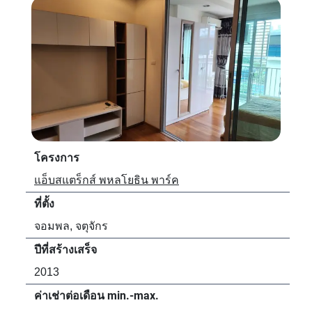
โครงการ
โค
แอ็บสแตร็กส์ พหลโยธิน พาร์ค
เดอ
ที่ตั้ง
ที่ตั้
จอมพล, จตุจักร
สวน
ปีที่สร้างเสร็จ
ปีที
2013
20
ค่าเช่าต่อเดือน min.-max.
ค่า