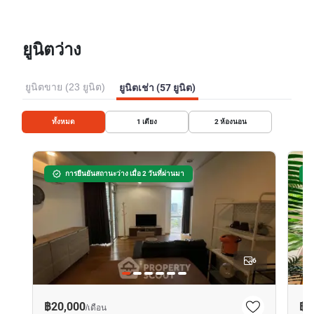
ยูนิตว่าง
ยูนิตขาย (23 ยูนิต)
ยูนิตเช่า (57 ยูนิต)
ทั้งหมด
1
เตียง
2
ห้องนอน
การยืนยันสถานะว่าง เมื่อ 2 วันที่ผ่านมา
6
฿20,000
฿1
/
เดือน