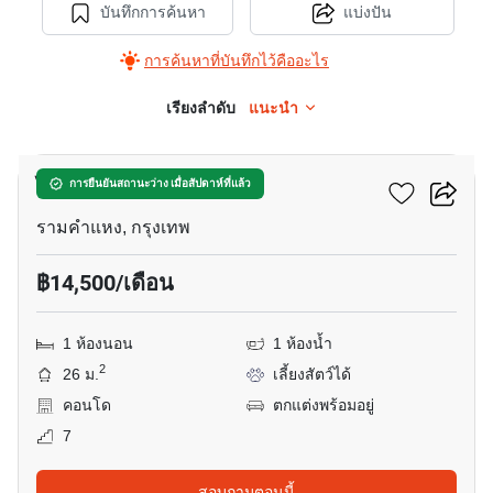
บันทึกการค้นหา
แบ่งปัน
การค้นหาที่บันทึกไว้คืออะไร
เรียงลำดับ
แนะนำ
8
ไซน์บิค รามคำแหง
การยืนยันสถานะว่าง เมื่อสัปดาห์ที่แล้ว
รามคำแหง, กรุงเทพ
฿14,500/เดือน
1 ห้องนอน
1 ห้องน้ำ
2
26 ม.
เลี้ยงสัตว์ได้
คอนโด
ตกแต่งพร้อมอยู่
7
สอบถามตอนนี้