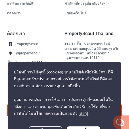
การจัดการทรัพย์สิน
คำศัพท์ที่ควรรู้เกี่ยวกับอสังหาฯ
ติดต่อเรา
แผนผังเว็บไซต์
ติดต่อเรา
PropertyScout Thailand
PropertyScout
117/17 ชั้น 15 อาคารปานจิตต์
ทาวเวอร์ ซอยสุขุมวิท 55 ถนนสุขุมวิท
@propertyscout
แขวงคลองตันเหนือ เขตวัฒนา
กรุงเทพมหานคร 10110
+66 92 264 3444
+66 92 264 3444
บริษัทมีการใช้คุกกี้ (cookies) บนเว็บไซต์ เพื่อให้บริการที่ดี
ที่สุดและสร้างประสบการณ์การใช้งานบนเว็บไซต์ที่ดีและ
contact@propertyscout.co.th
ตรงกับความต้องการของคุณมากยิ่งขึ้น
คุณสามารถตัดค่าการใช้และการจัดการคุ้กกี้ของคุณได้ใน
“ตั้งค่า” และอ่านข้อมูลเพิ่มเติมเกี่ยวกับวิธีการใช้คุกกี้ของ
ติดต่อเรา
บริษัทได้ในนโยบายความเป็นส่วนตัว
[ลิงก์]
.