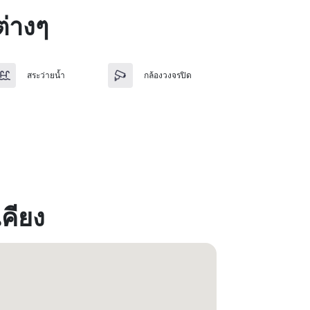
่างๆ
สระว่ายน้ำ
กล้องวงจรปิด
เคียง