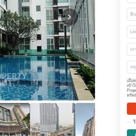
เร
กร
เมื่อ
เข้าใ
Prope
ทรัพย
ใ