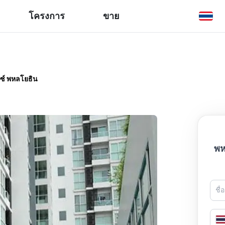
โครงการ
ขาย
กซ์ พหลโยธิน
พห