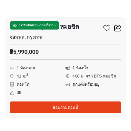
8
เดอะ ไลน์ จตุจักร – หมอชิต
การยืนยันสถานะว่าง เมื่อวาน
จอมพล, กรุงเทพ
฿5,990,000
1 ห้องนอน
1 ห้องน้ำ
2
41 ม.
460 ม. จาก BTS หมอชิต
คอนโด
ตกแต่งพร้อมอยู่
38
สอบถามตอนนี้