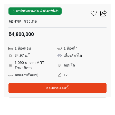
มารุ ลาดพร้าว 15
การยืนยันสถานะว่าง เมื่อสัปดาห์ที่แล้ว
จอมพล, กรุงเทพ
฿4,800,000
1 ห้องนอน
1 ห้องน้ำ
2
34.97 ม.
เลี้ยงสัตว์ได้
1,090 ม. จาก MRT
คอนโด
รัชดาภิเษก
ตกแต่งพร้อมอยู่
17
สอบถามตอนนี้