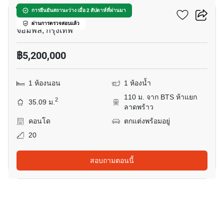
ไลฟ์ ลาดพร้าว แวลลีย์
การยืนยันสถานะว่าง เมื่อ 2 สัปดาห์ที่ผ่านมา
ผ่านการตรวจสอบแล้ว
จอมพล, กรุงเทพ
฿5,200,000
1 ห้องนอน
1 ห้องน้ำ
110 ม. จาก BTS ห้าแยก
2
35.09 ม.
ลาดพร้าว
คอนโด
ตกแต่งพร้อมอยู่
20
สอบถามตอนนี้
9