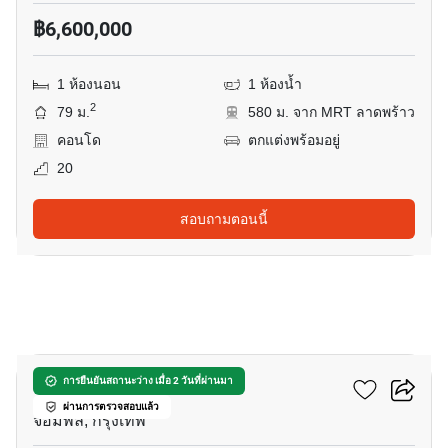
฿6,600,000
1 ห้องนอน
1 ห้องน้ำ
2
79 ม.
580 ม. จาก MRT ลาดพร้าว
คอนโด
ตกแต่งพร้อมอยู่
20
สอบถามตอนนี้
5
อีควิน๊อกซ์ พหล-วิภา
การยืนยันสถานะว่าง เมื่อ 2 วันที่ผ่านมา
ผ่านการตรวจสอบแล้ว
จอมพล, กรุงเทพ