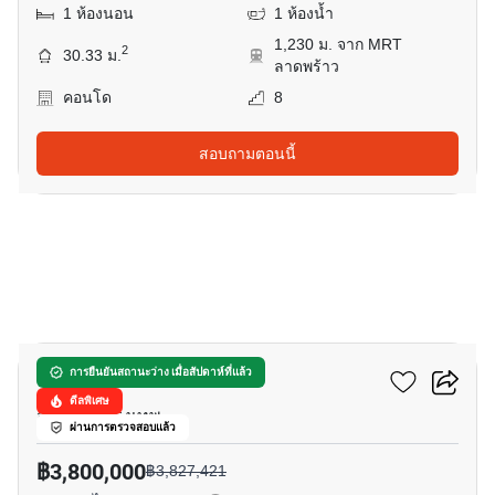
1 ห้องนอน
1 ห้องน้ำ
1,230 ม. จาก MRT
2
30.33 ม.
ลาดพร้าว
คอนโด
8
สอบถามตอนนี้
8
อีควิน๊อกซ์ พหล-วิภา
การยืนยันสถานะว่าง เมื่อสัปดาห์ที่แล้ว
ดีลพิเศษ
จอมพล, กรุงเทพ
ผ่านการตรวจสอบแล้ว
฿3,800,000
฿3,827,421