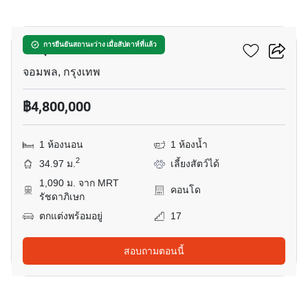
13
มารุ ลาดพร้าว 15
การยืนยันสถานะว่าง เมื่อสัปดาห์ที่แล้ว
จอมพล, กรุงเทพ
฿4,800,000
1 ห้องนอน
1 ห้องน้ำ
2
34.97 ม.
เลี้ยงสัตว์ได้
1,090 ม. จาก MRT
คอนโด
รัชดาภิเษก
ตกแต่งพร้อมอยู่
17
สอบถามตอนนี้