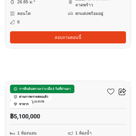
2
26.85 ม.
ลาดพร้าว
คอนโด
ตกแต่งพร้อมอยู่
6
สอบถามตอนนี้
4
อีควิน๊อกซ์ พหล-วิภา
การยืนยันสถานะว่าง เมื่อ 3 วันที่ผ่านมา
ผ่านการตรวจสอบแล้ว
จอมพล, กรุงเทพ
หายาก
฿5,100,000
1 ห้องนอน
1 ห้องน้ำ