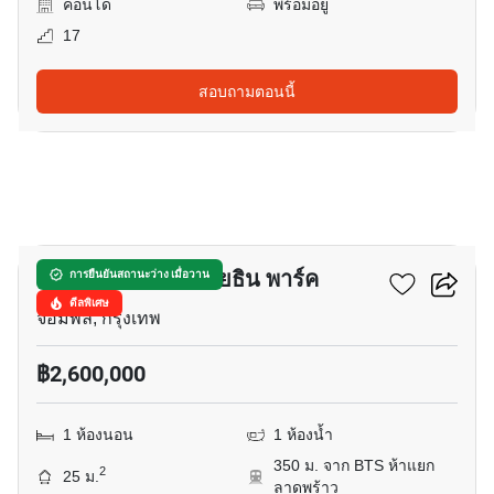
คอนโด
พร้อมอยู่
17
สอบถามตอนนี้
62
แอ็บสแตร็กส์ พหลโยธิน พาร์ค
การยืนยันสถานะว่าง เมื่อวาน
ดีลพิเศษ
จอมพล, กรุงเทพ
฿2,600,000
1 ห้องนอน
1 ห้องน้ำ
350 ม. จาก BTS ห้าแยก
2
25 ม.
ลาดพร้าว