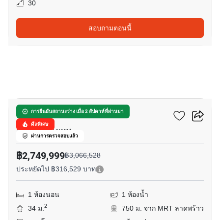
30
สอบถามตอนนี้
12
ดิ อิสสระ ลาดพร้าว
การยืนยันสถานะว่าง เมื่อ 2 สัปดาห์ที่ผ่านมา
ดีลพิเศษ
จอมพล, กรุงเทพ
ผ่านการตรวจสอบแล้ว
฿2,749,999
฿3,066,528
ประหยัดไป ฿316,529 บาท
1 ห้องนอน
1 ห้องน้ำ
2
34 ม.
750 ม. จาก MRT ลาดพร้าว