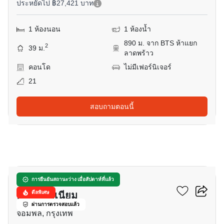
ประหยัดไป ฿27,421 บาท
1 ห้องนอน
1 ห้องน้ำ
890 ม. จาก BTS ห้าแยก
2
39 ม.
ลาดพร้าว
คอนโด
ไม่มีเฟอร์นิเจอร์
21
สอบถามตอนนี้
11
เดอะ เซสท์ ลาดพร้าว
การยืนยันสถานะว่าง เมื่อสัปดาห์ที่แล้ว
คอนโดมิเนียม
ดีลพิเศษ
ผ่านการตรวจสอบแล้ว
จอมพล, กรุงเทพ