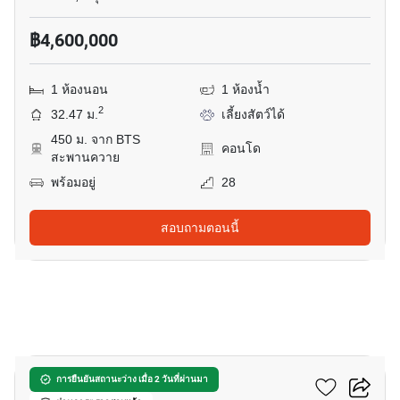
฿4,600,000
1 ห้องนอน
1 ห้องน้ำ
2
32.47 ม.
เลี้ยงสัตว์ได้
450 ม. จาก BTS
คอนโด
สะพานควาย
พร้อมอยู่
28
สอบถามตอนนี้
12
อีควิน๊อกซ์ พหล-วิภา
การยืนยันสถานะว่าง เมื่อ 2 วันที่ผ่านมา