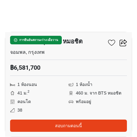
9
เดอะ ไลน์ จตุจักร – หมอชิต
การยืนยันสถานะว่าง เมื่อวาน
จอมพล, กรุงเทพ
฿6,581,700
1 ห้องนอน
1 ห้องน้ำ
2
41 ม.
460 ม. จาก BTS หมอชิต
คอนโด
พร้อมอยู่
38
สอบถามตอนนี้