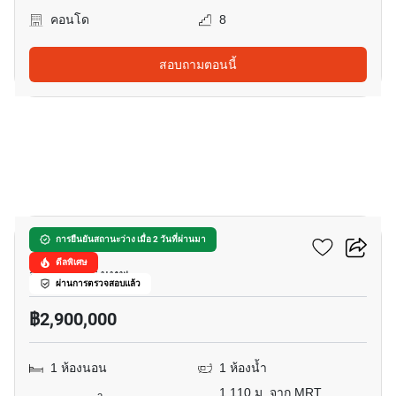
คอนโด
8
สอบถามตอนนี้
18
ดิ ออริจิ้น ลาดพร้าว 15
การยืนยันสถานะว่าง เมื่อ 2 วันที่ผ่านมา
ดีลพิเศษ
จอมพล, กรุงเทพ
ผ่านการตรวจสอบแล้ว
฿2,900,000
1 ห้องนอน
1 ห้องน้ำ
1,110 ม. จาก MRT