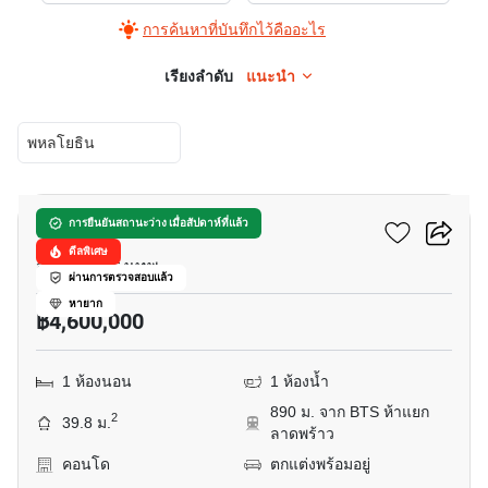
การค้นหาที่บันทึกไว้คืออะไร
เรียงลำดับ
แนะนำ
พหลโยธิน
12
อีควิน๊อกซ์ พหล-วิภา
การยืนยันสถานะว่าง เมื่อสัปดาห์ที่แล้ว
ดีลพิเศษ
จอมพล, กรุงเทพ
ผ่านการตรวจสอบแล้ว
หายาก
฿4,600,000
1 ห้องนอน
1 ห้องน้ำ
890 ม. จาก BTS ห้าแยก
2
39.8 ม.
ลาดพร้าว
คอนโด
ตกแต่งพร้อมอยู่