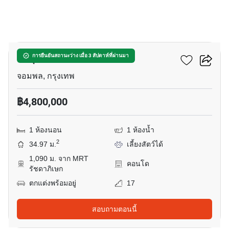
12
มารุ ลาดพร้าว 15
การยืนยันสถานะว่าง เมื่อ 3 สัปดาห์ที่ผ่านมา
จอมพล, กรุงเทพ
฿4,800,000
1 ห้องนอน
1 ห้องน้ำ
2
34.97 ม.
เลี้ยงสัตว์ได้
1,090 ม. จาก MRT
คอนโด
รัชดาภิเษก
ตกแต่งพร้อมอยู่
17
สอบถามตอนนี้