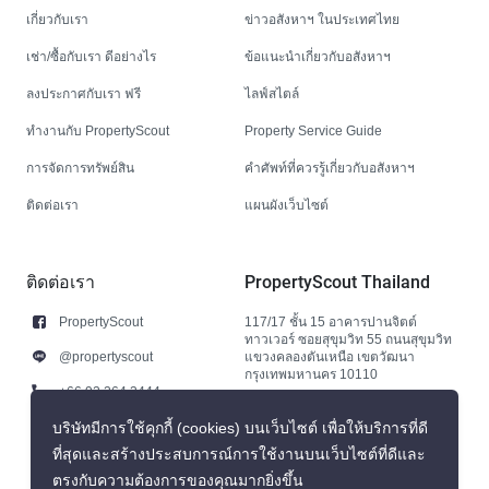
เกี่ยวกับเรา
ข่าวอสังหาฯ ในประเทศไทย
เช่า/ซื้อกับเรา ดีอย่างไร
ข้อแนะนำเกี่ยวกับอสังหาฯ
ลงประกาศกับเรา ฟรี
ไลฟ์สไตล์
ทำงานกับ PropertyScout
Property Service Guide
การจัดการทรัพย์สิน
คำศัพท์ที่ควรรู้เกี่ยวกับอสังหาฯ
ติดต่อเรา
แผนผังเว็บไซต์
ติดต่อเรา
PropertyScout Thailand
PropertyScout
117/17 ชั้น 15 อาคารปานจิตต์
ทาวเวอร์ ซอยสุขุมวิท 55 ถนนสุขุมวิท
@propertyscout
แขวงคลองตันเหนือ เขตวัฒนา
กรุงเทพมหานคร 10110
+66 92 264 3444
+66 92 264 3444
บริษัทมีการใช้คุกกี้ (cookies) บนเว็บไซต์ เพื่อให้บริการที่ดี
ที่สุดและสร้างประสบการณ์การใช้งานบนเว็บไซต์ที่ดีและ
contact@propertyscout.co.th
ตรงกับความต้องการของคุณมากยิ่งขึ้น