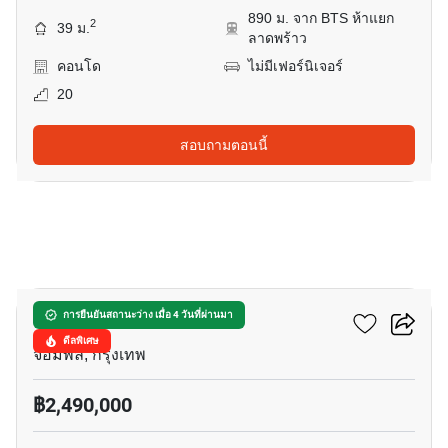
890 ม. จาก BTS ห้าแยก
2
39 ม.
ลาดพร้าว
คอนโด
ไม่มีเฟอร์นิเจอร์
20
สอบถามตอนนี้
5
ดิ แอล 15 คอนโด
การยืนยันสถานะว่าง เมื่อ 4 วันที่ผ่านมา
ดีลพิเศษ
จอมพล, กรุงเทพ
฿2,490,000