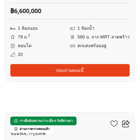
฿6,600,000
1 ห้องนอน
1 ห้องน้ำ
2
79 ม.
580 ม. จาก MRT ลาดพร้าว
คอนโด
ตกแต่งพร้อมอยู่
20
สอบถามตอนนี้
5
อีควิน๊อกซ์ พหล-วิภา
การยืนยันสถานะว่าง เมื่อ 4 วันที่ผ่านมา
ผ่านการตรวจสอบแล้ว
จอมพล, กรุงเทพ