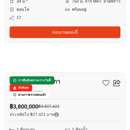
34 ม.
750 ม. จาก MRT ลาดพร้าว
คอนโด
พร้อมอยู่
17
สอบถามตอนนี้
8
อีควิน๊อกซ์ พหล-วิภา
การยืนยันสถานะว่าง วันนี้
ดีลพิเศษ
จอมพล, กรุงเทพ
ผ่านการตรวจสอบแล้ว
฿3,800,000
฿3,827,421
ประหยัดไป ฿27,421 บาท
1 ห้องนอน
1 ห้องน้ำ