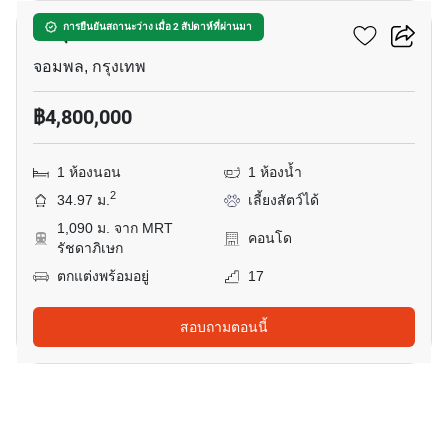
มารุ ลาดพร้าว 15
การยืนยันสถานะว่าง เมื่อ 2 สัปดาห์ที่ผ่านมา
จอมพล, กรุงเทพ
฿4,800,000
1 ห้องนอน
1 ห้องน้ำ
2
34.97 ม.
เลี้ยงสัตว์ได้
1,090 ม. จาก MRT
คอนโด
รัชดาภิเษก
ตกแต่งพร้อมอยู่
17
สอบถามตอนนี้
13