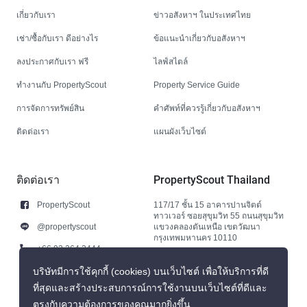
เกี่ยวกับเรา
ข่าวอสังหาฯ ในประเทศไทย
เช่า/ซื้อกับเรา ดีอย่างไร
ข้อแนะนำเกี่ยวกับอสังหาฯ
ลงประกาศกับเรา ฟรี
ไลฟ์สไตล์
ทำงานกับ PropertyScout
Property Service Guide
การจัดการทรัพย์สิน
คำศัพท์ที่ควรรู้เกี่ยวกับอสังหาฯ
ติดต่อเรา
แผนผังเว็บไซต์
ติดต่อเรา
PropertyScout Thailand
PropertyScout
117/17 ชั้น 15 อาคารปานจิตต์
ทาวเวอร์ ซอยสุขุมวิท 55 ถนนสุขุมวิท
@propertyscout
แขวงคลองตันเหนือ เขตวัฒนา
กรุงเทพมหานคร 10110
+66 92 264 3444
+66 92 264 3444
บริษัทมีการใช้คุกกี้ (cookies) บนเว็บไซต์ เพื่อให้บริการที่ดี
ที่สุดและสร้างประสบการณ์การใช้งานบนเว็บไซต์ที่ดีและ
contact@propertyscout.co.th
ตรงกับความต้องการของคุณมากยิ่งขึ้น