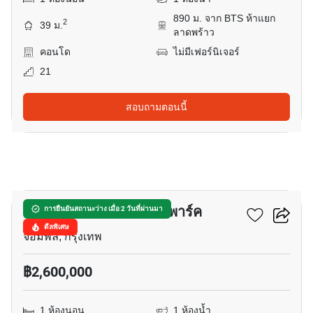
890 ม. จาก BTS ห้าแยก
2
39 ม.
ลาดพร้าว
คอนโด
ไม่มีเฟอร์นิเจอร์
21
สอบถามตอนนี้
62
แอ็บสแตร็กส์ พหลโยธิน พาร์ค
การยืนยันสถานะว่าง เมื่อ 2 วันที่ผ่านมา
ดีลพิเศษ
จอมพล, กรุงเทพ
฿2,600,000
1 ห้องนอน
1 ห้องน้ำ