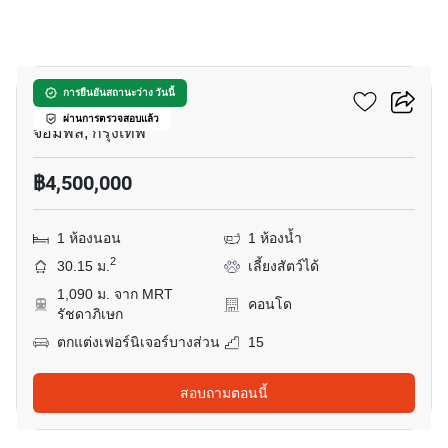
5
มารุ ลาดพร้าว 15
การยืนยันสถานะว่าง วันนี้
ผ่านการตรวจสอบแล้ว
จอมพล, กรุงเทพ
฿4,500,000
1 ห้องนอน
1 ห้องน้ำ
2
30.15 ม.
เลี้ยงสัตว์ได้
1,090 ม. จาก MRT
คอนโด
รัชดาภิเษก
ตกแต่งเฟอร์นิเจอร์บางส่วน
15
สอบถามตอนนี้