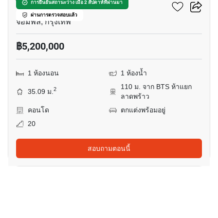
ไลฟ์ ลาดพร้าว แวลลีย์
การยืนยันสถานะว่าง เมื่อ 2 สัปดาห์ที่ผ่านมา
ผ่านการตรวจสอบแล้ว
จอมพล, กรุงเทพ
฿5,200,000
1 ห้องนอน
1 ห้องน้ำ
110 ม. จาก BTS ห้าแยก
2
35.09 ม.
ลาดพร้าว
คอนโด
ตกแต่งพร้อมอยู่
20
สอบถามตอนนี้
9