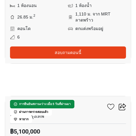
1 ห้องนอน
1 ห้องน้ำ
1,110 ม. จาก MRT
2
26.85 ม.
ลาดพร้าว
คอนโด
ตกแต่งพร้อมอยู่
6
สอบถามตอนนี้
4
อีควิน๊อกซ์ พหล-วิภา
การยืนยันสถานะว่าง เมื่อ 5 วันที่ผ่านมา
ผ่านการตรวจสอบแล้ว
จอมพล, กรุงเทพ
หายาก
฿5,100,000