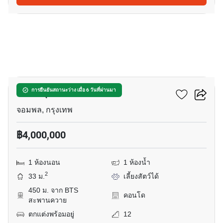
7
เอ็ม จตุจักร
การยืนยันสถานะว่าง เมื่อ 6 วันที่ผ่านมา
จอมพล, กรุงเทพ
฿4,000,000
1 ห้องนอน
1 ห้องน้ำ
2
33 ม.
เลี้ยงสัตว์ได้
450 ม. จาก BTS
คอนโด
สะพานควาย
ตกแต่งพร้อมอยู่
12