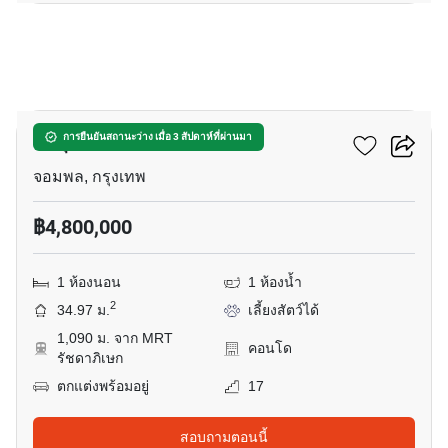
12
มารุ ลาดพร้าว 15
การยืนยันสถานะว่าง เมื่อ 3 สัปดาห์ที่ผ่านมา
จอมพล, กรุงเทพ
฿4,800,000
1 ห้องนอน
1 ห้องน้ำ
2
34.97 ม.
เลี้ยงสัตว์ได้
1,090 ม. จาก MRT
คอนโด
รัชดาภิเษก
ตกแต่งพร้อมอยู่
17
สอบถามตอนนี้