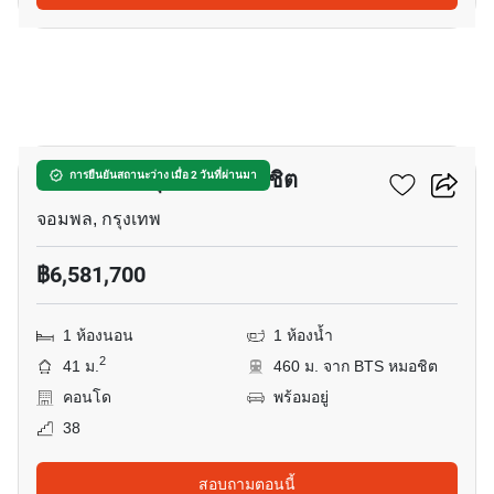
9
เดอะ ไลน์ จตุจักร – หมอชิต
การยืนยันสถานะว่าง เมื่อ 2 วันที่ผ่านมา
จอมพล, กรุงเทพ
฿6,581,700
1 ห้องนอน
1 ห้องน้ำ
2
41 ม.
460 ม. จาก BTS หมอชิต
คอนโด
พร้อมอยู่
38
สอบถามตอนนี้