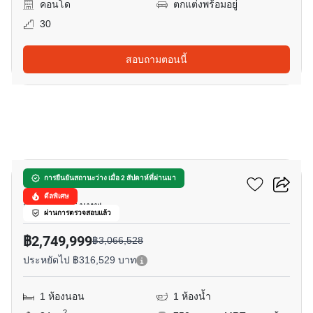
คอนโด
ตกแต่งพร้อมอยู่
30
สอบถามตอนนี้
12
ดิ อิสสระ ลาดพร้าว
การยืนยันสถานะว่าง เมื่อ 2 สัปดาห์ที่ผ่านมา
ดีลพิเศษ
จอมพล, กรุงเทพ
ผ่านการตรวจสอบแล้ว
฿2,749,999
฿3,066,528
ประหยัดไป ฿316,529 บาท
1 ห้องนอน
1 ห้องน้ำ
2