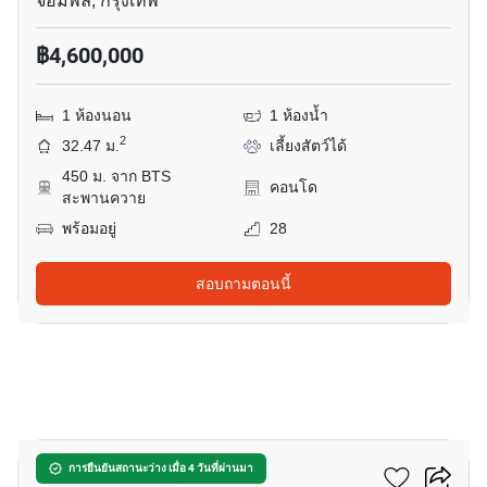
จอมพล, กรุงเทพ
฿4,600,000
1 ห้องนอน
1 ห้องน้ำ
2
32.47 ม.
เลี้ยงสัตว์ได้
450 ม. จาก BTS
คอนโด
สะพานควาย
พร้อมอยู่
28
สอบถามตอนนี้
12
อีควิน๊อกซ์ พหล-วิภา
การยืนยันสถานะว่าง เมื่อ 4 วันที่ผ่านมา