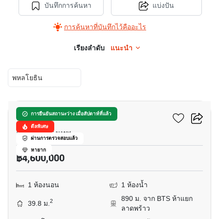
บันทึกการค้นหา
แบ่งปัน
การค้นหาที่บันทึกไว้คืออะไร
เรียงลำดับ
แนะนำ
พหลโยธิน
12
อีควิน๊อกซ์ พหล-วิภา
การยืนยันสถานะว่าง เมื่อสัปดาห์ที่แล้ว
ดีลพิเศษ
จอมพล, กรุงเทพ
ผ่านการตรวจสอบแล้ว
หายาก
฿4,600,000
1 ห้องนอน
1 ห้องน้ำ
890 ม. จาก BTS ห้าแยก
2
39.8 ม.
ลาดพร้าว