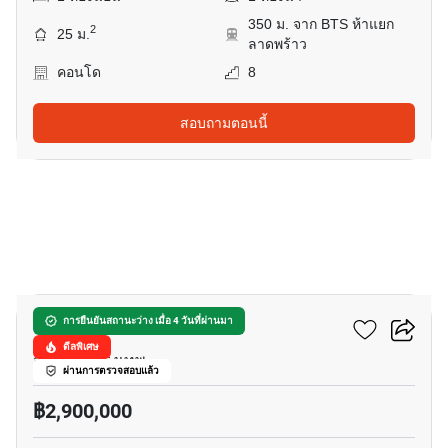
350 ม. จาก BTS ห้าแยก
2
25 ม.
ลาดพร้าว
คอนโด
8
สอบถามตอนนี้
18
ดิ ออริจิ้น ลาดพร้าว 15
การยืนยันสถานะว่าง เมื่อ 4 วันที่ผ่านมา
ดีลพิเศษ
จอมพล, กรุงเทพ
ผ่านการตรวจสอบแล้ว
฿2,900,000