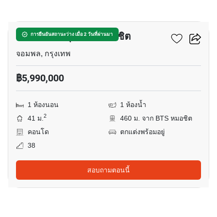
8
เดอะ ไลน์ จตุจักร – หมอชิต
การยืนยันสถานะว่าง เมื่อ 2 วันที่ผ่านมา
จอมพล, กรุงเทพ
฿5,990,000
1 ห้องนอน
1 ห้องน้ำ
2
41 ม.
460 ม. จาก BTS หมอชิต
คอนโด
ตกแต่งพร้อมอยู่
38
สอบถามตอนนี้