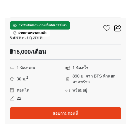
24
อีควิน๊อกซ์ พหล-วิภา
การยืนยันสถานะว่าง เมื่อสัปดาห์ที่แล้ว
ผ่านการตรวจสอบแล้ว
จอมพล, กรุงเทพ
฿16,000/เดือน
1 ห้องนอน
1 ห้องน้ำ
890 ม. จาก BTS ห้าแยก
2
30 ม.
ลาดพร้าว
คอนโด
พร้อมอยู่
22
สอบถามตอนนี้