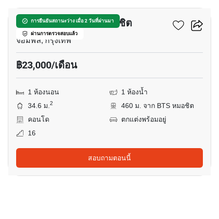
เดอะ ไลน์ จตุจักร – หมอชิต
การยืนยันสถานะว่าง เมื่อ 2 วันที่ผ่านมา
ผ่านการตรวจสอบแล้ว
จอมพล, กรุงเทพ
฿23,000/เดือน
1 ห้องนอน
1 ห้องน้ำ
2
34.6 ม.
460 ม. จาก BTS หมอชิต
คอนโด
ตกแต่งพร้อมอยู่
16
สอบถามตอนนี้