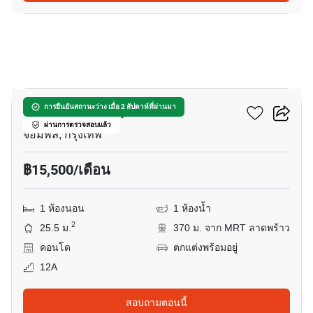
18
เดอะ ไพรเวซี่ จตุจักร
การยืนยันสถานะว่าง เมื่อ 2 สัปดาห์ที่ผ่านมา
ผ่านการตรวจสอบแล้ว
จอมพล, กรุงเทพ
฿15,500/เดือน
1 ห้องนอน
1 ห้องน้ำ
2
25.5 ม.
370 ม. จาก MRT ลาดพร้าว
คอนโด
ตกแต่งพร้อมอยู่
12A
สอบถามตอนนี้