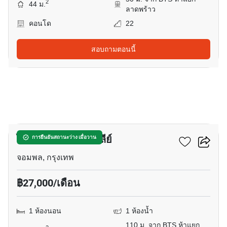
2
44 ม.
ลาดพร้าว
คอนโด
22
สอบถามตอนนี้
11
ไลฟ์ ลาดพร้าว แวลลีย์
การยืนยันสถานะว่าง เมื่อวาน
จอมพล, กรุงเทพ
฿27,000/เดือน
1 ห้องนอน
1 ห้องน้ำ
110 ม. จาก BTS ห้าแยก