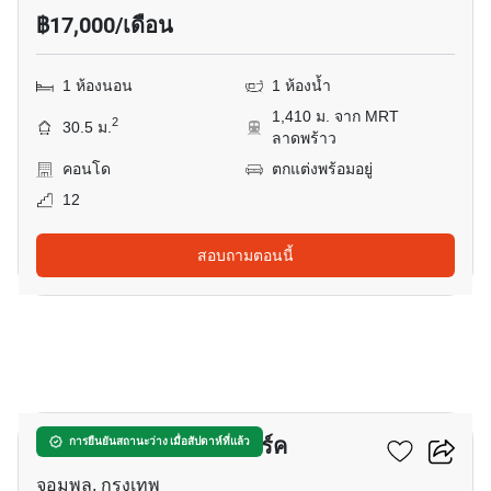
฿17,000/เดือน
1 ห้องนอน
1 ห้องน้ำ
1,410 ม. จาก MRT
2
30.5 ม.
ลาดพร้าว
คอนโด
ตกแต่งพร้อมอยู่
12
สอบถามตอนนี้
12
เดอะ ไลน์ พหลโยธิน พาร์ค
การยืนยันสถานะว่าง เมื่อสัปดาห์ที่แล้ว
จอมพล, กรุงเทพ