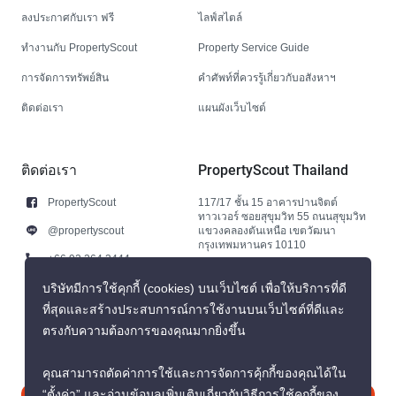
ลงประกาศกับเรา ฟรี
ไลฟ์สไตล์
ทำงานกับ PropertyScout
Property Service Guide
การจัดการทรัพย์สิน
คำศัพท์ที่ควรรู้เกี่ยวกับอสังหาฯ
ติดต่อเรา
แผนผังเว็บไซต์
ติดต่อเรา
PropertyScout Thailand
PropertyScout
117/17 ชั้น 15 อาคารปานจิตต์
ทาวเวอร์ ซอยสุขุมวิท 55 ถนนสุขุมวิท
@propertyscout
แขวงคลองตันเหนือ เขตวัฒนา
กรุงเทพมหานคร 10110
+66 92 264 3444
+66 92 264 3444
บริษัทมีการใช้คุกกี้ (cookies) บนเว็บไซต์ เพื่อให้บริการที่ดี
ที่สุดและสร้างประสบการณ์การใช้งานบนเว็บไซต์ที่ดีและ
contact@propertyscout.co.th
ตรงกับความต้องการของคุณมากยิ่งขึ้น
คุณสามารถตัดค่าการใช้และการจัดการคุ้กกี้ของคุณได้ใน
“ตั้งค่า” และอ่านข้อมูลเพิ่มเติมเกี่ยวกับวิธีการใช้คุกกี้ของ