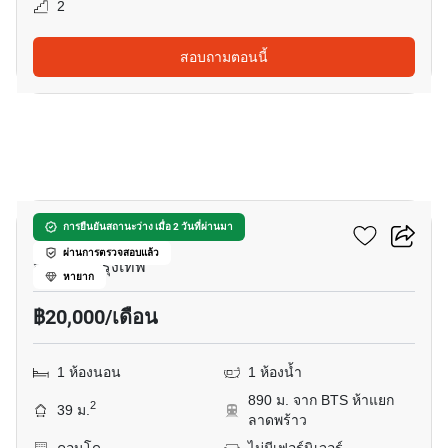
2
สอบถามตอนนี้
4
อีควิน๊อกซ์ พหล-วิภา
การยืนยันสถานะว่าง เมื่อ 2 วันที่ผ่านมา
ผ่านการตรวจสอบแล้ว
จอมพล, กรุงเทพ
หายาก
฿20,000/เดือน
1 ห้องนอน
1 ห้องน้ำ
890 ม. จาก BTS ห้าแยก
2
39 ม.
ลาดพร้าว