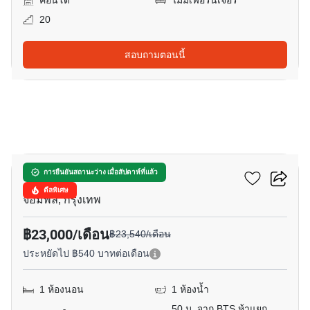
คอนโด
ไม่มีเฟอร์นิเจอร์
20
สอบถามตอนนี้
9
เอ็ม ลาดพร้าว
การยืนยันสถานะว่าง เมื่อสัปดาห์ที่แล้ว
ดีลพิเศษ
จอมพล, กรุงเทพ
฿23,000/เดือน
฿23,540/เดือน
ประหยัดไป ฿540 บาทต่อเดือน
1 ห้องนอน
1 ห้องน้ำ
50 ม. จาก BTS ห้าแยก