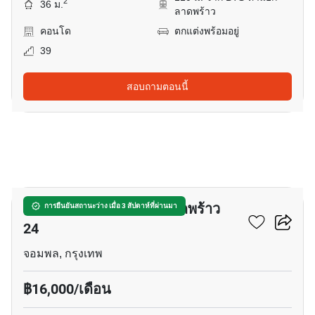
2
36 ม.
ลาดพร้าว
คอนโด
ตกแต่งพร้อมอยู่
39
สอบถามตอนนี้
6
แชปเตอร์ วัน มิดทาวน์ ลาดพร้าว
การยืนยันสถานะว่าง เมื่อ 3 สัปดาห์ที่ผ่านมา
24
จอมพล, กรุงเทพ
฿16,000/เดือน