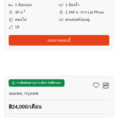
1 ห้องนอน
1 ห้องน้ำ
2
30 ม.
1,340 ม. จาก Lat Phrao
คอนโด
ตกแต่งพร้อมอยู่
18
สอบถามตอนนี้
9
ไลฟ์ ลาดพร้าว แวลลีย์
การยืนยันสถานะว่าง เมื่อ 4 วันที่ผ่านมา
จอมพล, กรุงเทพ
฿24,000/เดือน