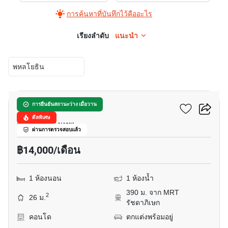
การค้นหาที่บันทึกไว้คืออะไร
เรียงลำดับ
แนะนำ
พหลโยธิน
10
เดอะ ยูนิค 19
การยืนยันสถานะว่าง เมื่อวาน
ดีลพิเศษ
จอมพล, กรุงเทพ
ผ่านการตรวจสอบแล้ว
฿14,000/เดือน
1 ห้องนอน
1 ห้องน้ำ
390 ม. จาก MRT
2
26 ม.
รัชดาภิเษก
คอนโด
ตกแต่งพร้อมอยู่