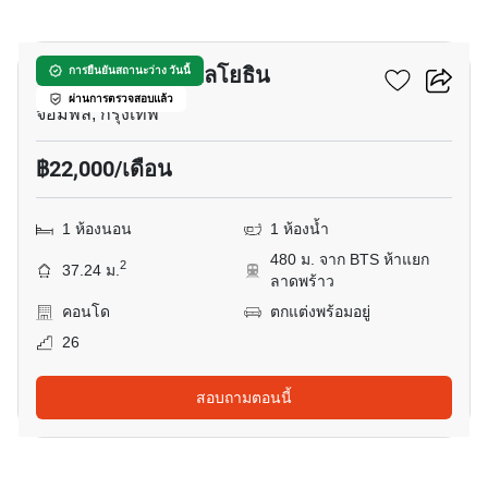
15
เดอะ ไลน์ ไวบ์ พหลโยธิน
การยืนยันสถานะว่าง วันนี้
ผ่านการตรวจสอบแล้ว
จอมพล, กรุงเทพ
฿22,000/เดือน
1 ห้องนอน
1 ห้องน้ำ
480 ม. จาก BTS ห้าแยก
2
37.24 ม.
ลาดพร้าว
คอนโด
ตกแต่งพร้อมอยู่
26
สอบถามตอนนี้