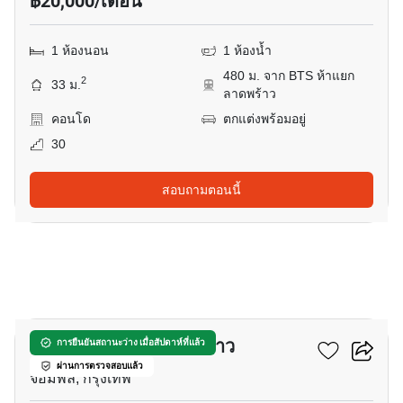
฿20,000/เดือน
1 ห้องนอน
1 ห้องน้ำ
480 ม. จาก BTS ห้าแยก
2
33 ม.
ลาดพร้าว
คอนโด
ตกแต่งพร้อมอยู่
30
สอบถามตอนนี้
17
นิว โนเบิล รัชดา ลาดพร้าว
การยืนยันสถานะว่าง เมื่อสัปดาห์ที่แล้ว
ผ่านการตรวจสอบแล้ว
จอมพล, กรุงเทพ