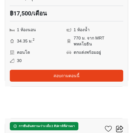
฿17,500/เดือน
1 ห้องนอน
1 ห้องน้ำ
770 ม. จาก MRT
2
34.35 ม.
พหลโยธิน
คอนโด
ตกแต่งพร้อมอยู่
30
สอบถามตอนนี้
10
เดอะ เซนต์ ลาดพร้าว
การยืนยันสถานะว่าง เมื่อ 2 สัปดาห์ที่ผ่านมา