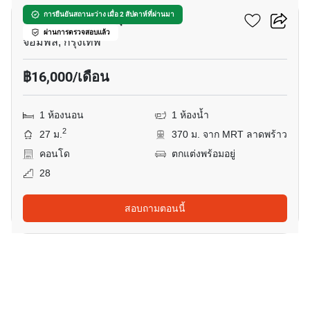
เดอะ ไพรเวซี่ จตุจักร
การยืนยันสถานะว่าง เมื่อ 2 สัปดาห์ที่ผ่านมา
ผ่านการตรวจสอบแล้ว
จอมพล, กรุงเทพ
฿16,000/เดือน
1 ห้องนอน
1 ห้องน้ำ
2
27 ม.
370 ม. จาก MRT ลาดพร้าว
คอนโด
ตกแต่งพร้อมอยู่
28
สอบถามตอนนี้
9